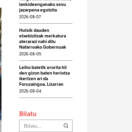
lankideenganako sexu
jazarpena egotzita
2026-08-07
Hutsik dauden
etxebizitzak merkatura
aterarazi nahi ditu
Nafarroako Gobernuak
2026-08-05
Leiho batetik erorita hil
den gizon baten heriotza
ikertzen ari da
Foruzaingoa, Lizarran
2026-08-04
Bilatu