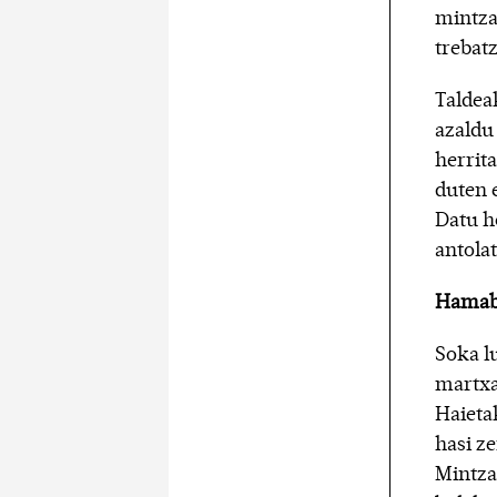
mintza
trebat
Taldea
azaldu 
herrit
duten 
Datu h
antola
Hamabi
Soka l
martxa
Haieta
hasi z
Mintza