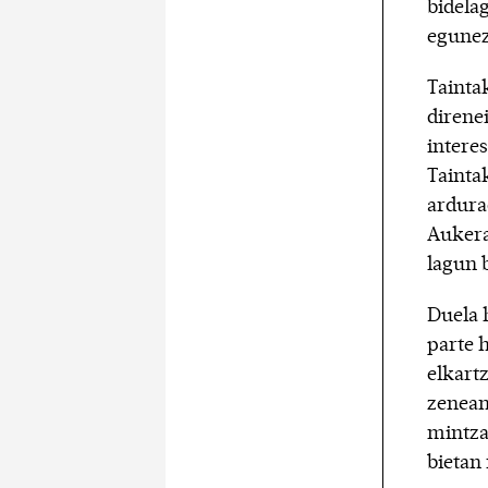
bidelag
egunez
Taintak
direne
intere
Tainta
ardura
Aukera 
lagun 
Duela 
parte h
elkart
zenean,
mintza
bietan