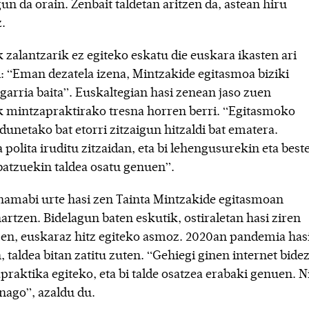
un da orain. Zenbait taldetan aritzen da, astean hiru
.
 zalantzarik ez egiteko eskatu die euskara ikasten ari
i: “Eman dezatela izena, Mintzakide egitasmoa biziki
sgarria baita”. Euskaltegian hasi zenean jaso zuen
k mintzapraktirako tresna horren berri. “Egitasmoko
dunetako bat etorri zitzaigun hitzaldi bat ematera.
polita iruditu zitzaidan, eta bi lehengusurekin eta best
batzuekin taldea osatu genuen”.
hamabi urte hasi zen Tainta Mintzakide egitasmoan
artzen. Bidelagun baten eskutik, ostiraletan hasi ziren
zen, euskaraz hitz egiteko asmoz. 2020an pandemia has
 taldea bitan zatitu zuten. “Gehiegi ginen internet bide
praktika egiteko, eta bi talde osatzea erabaki genuen. N
 nago”, azaldu du.