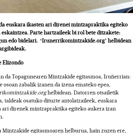
da euskara ikasten ari direnei mintzapraktika egiteko
eskaintzea. Parte hartzaileek bi rol bete ditzakete:
gun edo bidelari. ‘Irunerrikomintzakide.org’ helbidean
argibideak.
 Elizondo
n da Topagunearen Mintzakide egitasmoa, Iruñerrian:
te osoan zabalik izanen da izena emateko epea,
rikomintzakide.org
helbidean. Datorren otsailetik
a, taldeak osatuko dituzte antolatzaileek, euskara
n ari direnek mintzapraktika egiteko aukera izan
n.
a Mintzakide egitasmoaren helburua, hain zuzen ere,