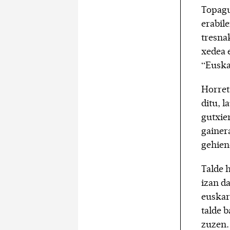
Topagu
erabile
tresna
xedea 
“Euskar
Horret
ditu, l
gutxie
gainer
gehien
Talde 
izan da
euskar
talde b
zuzen. 