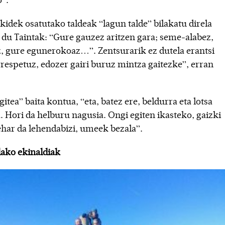
o”.
kidek osatutako taldeak “lagun talde” bilakatu direla
u du Taintak: “Gure gauzez aritzen gara; seme-alabez,
z, gure egunerokoaz…”. Zentsurarik ez dutela erantsi
rrespetuz, edozer gairi buruz mintza gaitezke”, erran
gitea” baita kontua, “eta, batez ere, beldurra eta lotsa
. Hori da helburu nagusia. Ongi egiten ikasteko, gaizki
ehar da lehendabizi, umeek bezala”.
lako ekinaldiak