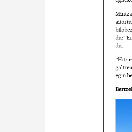
egitek
Mintza
aitort
bilobe
du: “E
du.
“Hitz e
galtzea
egin b
Bertze