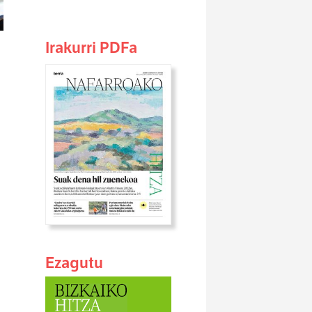
Irakurri PDFa
Ezagutu