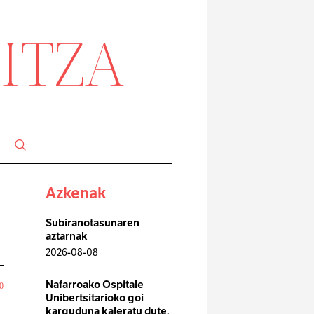
ITZA
a
Azkenak
Subiranotasunaren
aztarnak
2026-08-08
Nafarroako Ospitale
0
Unibertsitarioko goi
karguduna kaleratu dute,