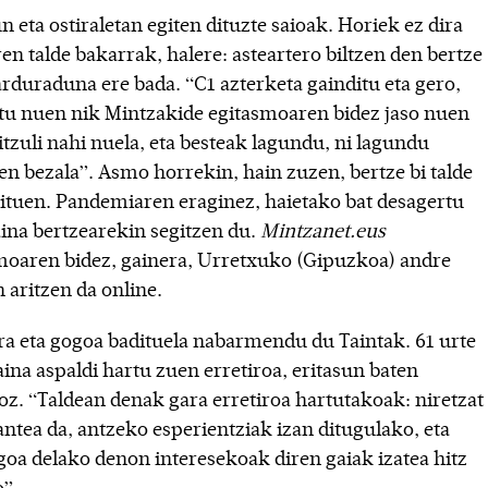
 eta ostiraletan egiten dituzte saioak. Horiek ez dira
en talde bakarrak, halere: asteartero biltzen den bertze
arduraduna ere bada. “C1 azterketa gainditu eta gero,
tu nuen nik Mintzakide egitasmoaren bidez jaso nuen
itzuli nahi nuela, eta besteak lagundu, ni lagundu
en bezala”. Asmo horrekin, hain zuzen, bertze bi talde
zituen. Pandemiaren eraginez, haietako bat desagertu
aina bertzearekin segitzen du.
Mintzanet.eus
moaren bidez, gainera, Urretxuko (Gipuzkoa) andre
 aritzen da online.
a eta gogoa badituela nabarmendu du Taintak. 61 urte
aina aspaldi hartu zuen erretiroa, eritasun baten
oz. “Taldean denak gara erretiroa hartutakoak: niretzat
antea da, antzeko esperientziak izan ditugulako, eta
goa delako denon interesekoak diren gaiak izatea hitz