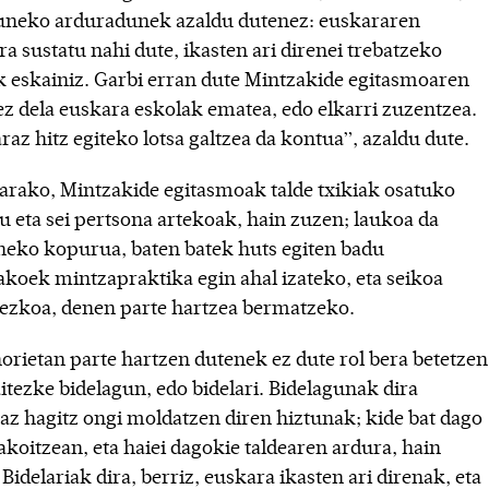
neko arduradunek azaldu dutenez: euskararen
ra sustatu nahi dute, ikasten ari direnei trebatzeko
k eskainiz. Garbi erran dute Mintzakide egitasmoaren
ez dela euskara eskolak ematea, edo elkarri zuzentzea.
az hitz egiteko lotsa galtzea da kontua”, azaldu dute.
arako, Mintzakide egitasmoak talde txikiak osatuko
au eta sei pertsona artekoak, hain zuzen; laukoa da
neko kopurua, baten batek huts egiten badu
akoek mintzapraktika egin ahal izateko, eta seikoa
ezkoa, denen parte hartzea bermatzeko.
horietan parte hartzen dutenek ez dute rol bera betetzen
itezke bidelagun, edo bidelari. Bidelagunak dira
az hagitz ongi moldatzen diren hiztunak; kide bat dago
akoitzean, eta haiei dagokie taldearen ardura, hain
Bidelariak dira, berriz, euskara ikasten ari direnak, eta