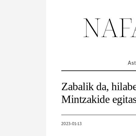
NAF
Ast
Zabalik da, hilab
Mintzakide egita
2023-01-13