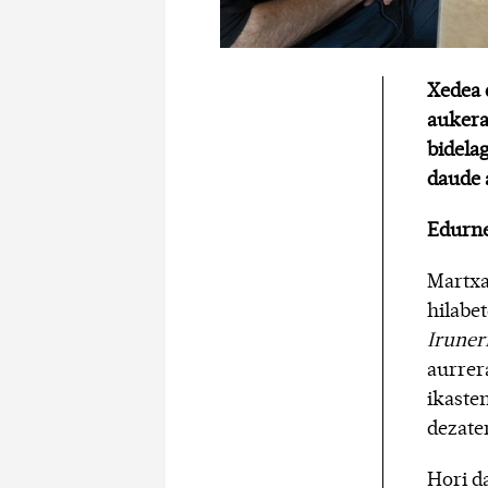
Xedea 
aukera 
bidela
daude 
Edurne
Martxa
hilabe
Iruner
aurrer
ikaste
dezate
Hori d