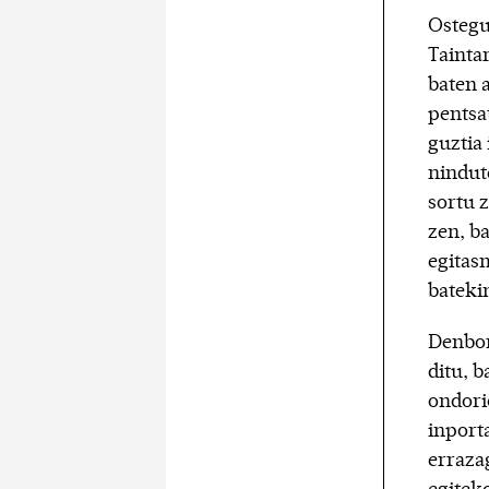
Ostegun
Taintar
baten 
pentsa
guztia 
nindut
sortu 
zen, b
egitas
batekin
Denbor
ditu, b
ondori
inport
erraza