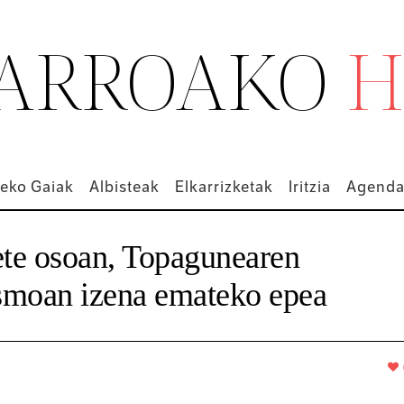
ARROAKO
H
eko Gaiak
Albisteak
Elkarrizketak
Iritzia
Agend
ete osoan, Topagunearen
smoan izena emateko epea