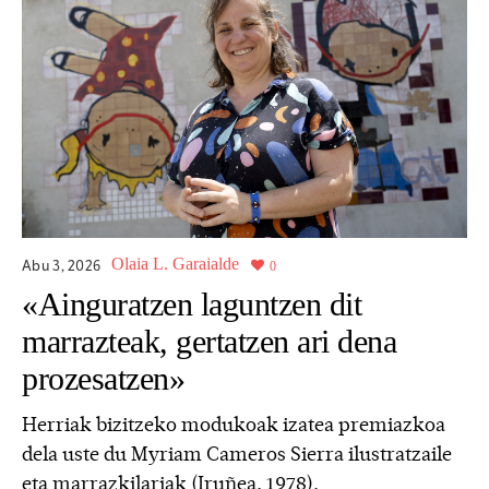
Olaia L. Garaialde
Abu 3,
2026
0
«Ainguratzen laguntzen dit
marrazteak, gertatzen ari dena
prozesatzen»
Herriak bizitzeko modukoak izatea premiazkoa
dela uste du Myriam Cameros Sierra ilustratzaile
eta marrazkilariak (Iruñea, 1978).