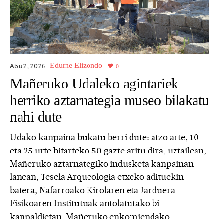
Edurne Elizondo
Abu 2,
2026
0
Mañeruko Udaleko agintariek
herriko aztarnategia museo bilakatu
nahi dute
Udako kanpaina bukatu berri dute: atzo arte, 10
eta 25 urte bitarteko 50 gazte aritu dira, uztailean,
Mañeruko aztarnategiko indusketa kanpainan
lanean, Tesela Arqueologia etxeko adituekin
batera, Nafarroako Kirolaren eta Jarduera
Fisikoaren Institutuak antolatutako bi
kanpaldietan. Mañeruko enkomiendako