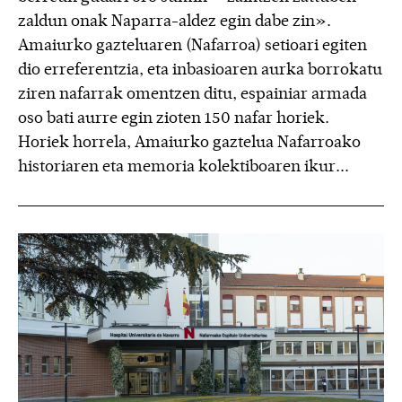
zaldun onak Naparra-aldez egin dabe zin».
Amaiurko gazteluaren (Nafarroa) setioari egiten
dio erreferentzia, eta inbasioaren aurka borrokatu
ziren nafarrak omentzen ditu, espainiar armada
oso bati aurre egin zioten 150 nafar horiek.
Horiek horrela, Amaiurko gaztelua Nafarroako
historiaren eta memoria kolektiboaren ikur...