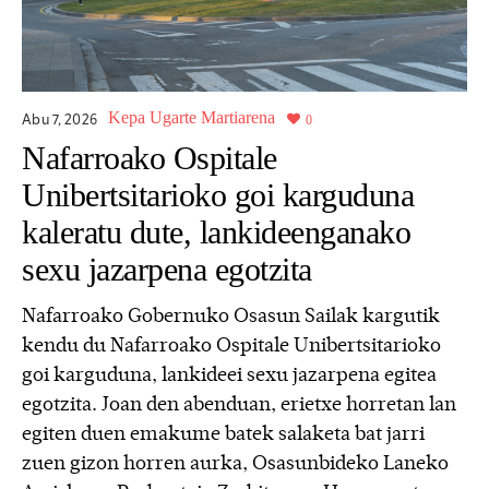
Kepa Ugarte Martiarena
Abu 7,
2026
0
Nafarroako Ospitale
Unibertsitarioko goi karguduna
kaleratu dute, lankideenganako
sexu jazarpena egotzita
Nafarroako Gobernuko Osasun Sailak kargutik
kendu du Nafarroako Ospitale Unibertsitarioko
goi karguduna, lankideei sexu jazarpena egitea
egotzita. Joan den abenduan, erietxe horretan lan
egiten duen emakume batek salaketa bat jarri
zuen gizon horren aurka, Osasunbideko Laneko