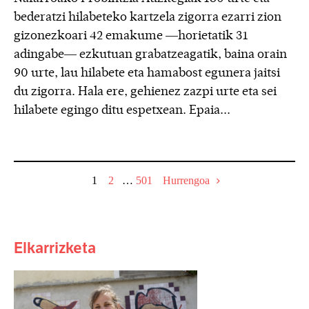
bederatzi hilabeteko kartzela zigorra ezarri zion
gizonezkoari 42 emakume —horietatik 31
adingabe— ezkutuan grabatzeagatik, baina orain
90 urte, lau hilabete eta hamabost egunera jaitsi
du zigorra. Hala ere, gehienez zazpi urte eta sei
hilabete egingo ditu espetxean. Epaia...
1
2
…
501
Hurrengoa
Elkarrizketa