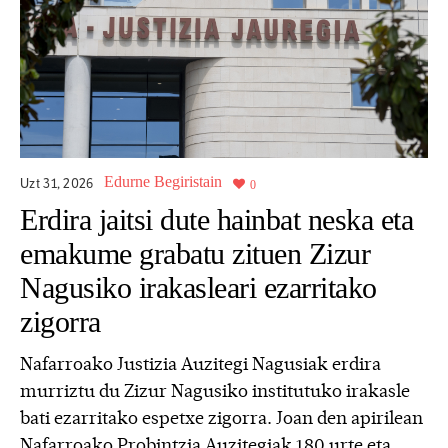
Edurne Begiristain
Uzt 31,
2026
0
Erdira jaitsi dute hainbat neska eta
emakume grabatu zituen Zizur
Nagusiko irakasleari ezarritako
zigorra
Nafarroako Justizia Auzitegi Nagusiak erdira
murriztu du Zizur Nagusiko institutuko irakasle
bati ezarritako espetxe zigorra. Joan den apirilean
Nafarroako Probintzia Auzitegiak 180 urte eta