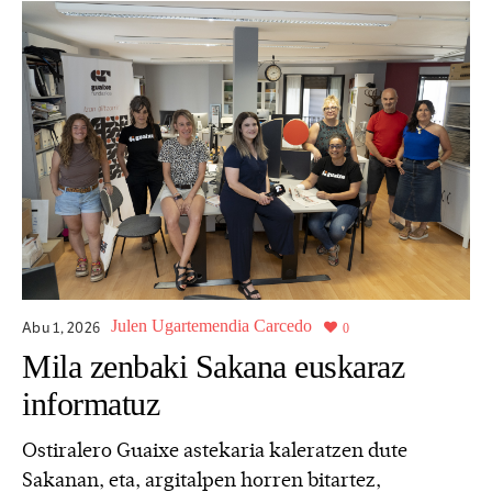
Julen Ugartemendia Carcedo
Abu 1,
2026
0
Mila zenbaki Sakana euskaraz
informatuz
Ostiralero Guaixe astekaria kaleratzen dute
Sakanan, eta, argitalpen horren bitartez,