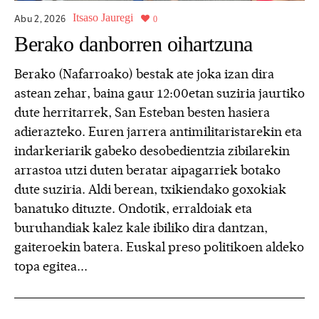
Itsaso Jauregi
Abu 2,
2026
0
Berako danborren oihartzuna
Berako (Nafarroako) bestak ate joka izan dira
astean zehar, baina gaur 12:00etan suziria jaurtiko
dute herritarrek, San Esteban besten hasiera
adierazteko. Euren jarrera antimilitaristarekin eta
indarkeriarik gabeko desobedientzia zibilarekin
arrastoa utzi duten beratar aipagarriek botako
dute suziria. Aldi berean, txikiendako goxokiak
banatuko dituzte. Ondotik, erraldoiak eta
buruhandiak kalez kale ibiliko dira dantzan,
gaiteroekin batera. Euskal preso politikoen aldeko
topa egitea...