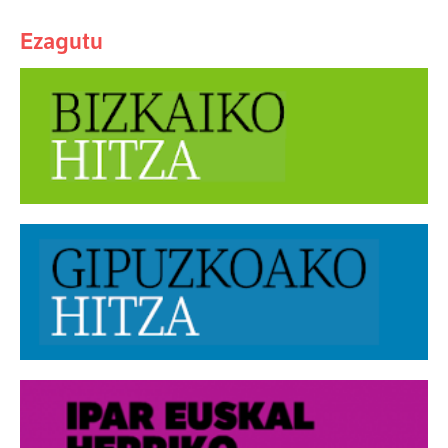
Ezagutu