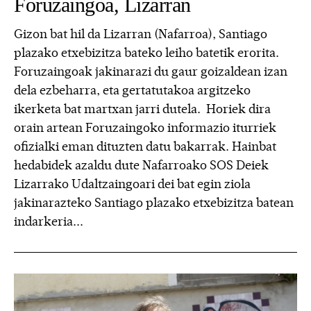
Foruzaingoa, Lizarran
Gizon bat hil da Lizarran (Nafarroa), Santiago
plazako etxebizitza bateko leiho batetik erorita.
Foruzaingoak jakinarazi du gaur goizaldean izan
dela ezbeharra, eta gertatutakoa argitzeko
ikerketa bat martxan jarri dutela. Horiek dira
orain artean Foruzaingoko informazio iturriek
ofizialki eman dituzten datu bakarrak. Hainbat
hedabidek azaldu dute Nafarroako SOS Deiek
Lizarrako Udaltzaingoari dei bat egin ziola
jakinarazteko Santiago plazako etxebizitza batean
indarkeria...