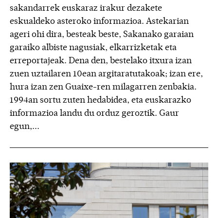
sakandarrek euskaraz irakur dezakete
eskualdeko asteroko informazioa. Astekarian
ageri ohi dira, besteak beste, Sakanako garaian
garaiko albiste nagusiak, elkarrizketak eta
erreportajeak. Dena den, bestelako itxura izan
zuen uztailaren 10ean argitaratutakoak; izan ere,
hura izan zen Guaixe-ren milagarren zenbakia.
1994an sortu zuten hedabidea, eta euskarazko
informazioa landu du orduz geroztik. Gaur
egun,...