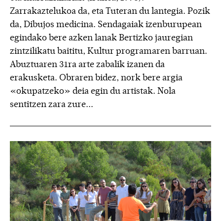
Zarrakaztelukoa da, eta Tuteran du lantegia. Pozik
da, Dibujos medicina. Sendagaiak izenburupean
egindako bere azken lanak Bertizko jauregian
zintzilikatu baititu, Kultur programaren barruan.
Abuztuaren 31ra arte zabalik izanen da
erakusketa. Obraren bidez, nork bere argia
«okupatzeko» deia egin du artistak. Nola
sentitzen zara zure...