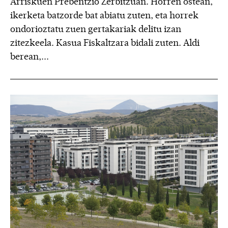
Arriskuen Prebentzio Zerbitzuan. Horren ostean,
ikerketa batzorde bat abiatu zuten, eta horrek
ondorioztatu zuen gertakariak delitu izan
zitezkeela. Kasua Fiskaltzara bidali zuten. Aldi
berean,...