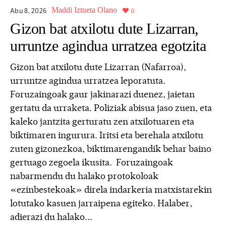
Maddi Iztueta Olano
Abu 8,
2026
0
Gizon bat atxilotu dute Lizarran,
urruntze agindua urratzea egotzita
Gizon bat atxilotu dute Lizarran (Nafarroa),
urruntze agindua urratzea leporatuta.
Foruzaingoak gaur jakinarazi duenez, jaietan
gertatu da urraketa. Poliziak abisua jaso zuen, eta
kaleko jantzita gerturatu zen atxilotuaren eta
biktimaren ingurura. Iritsi eta berehala atxilotu
zuten gizonezkoa, biktimarengandik behar baino
gertuago zegoela ikusita. Foruzaingoak
nabarmendu du halako protokoloak
«ezinbestekoak» direla indarkeria matxistarekin
lotutako kasuen jarraipena egiteko. Halaber,
adierazi du halako...