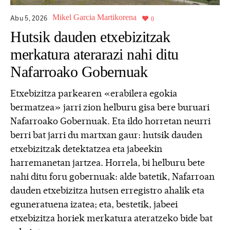
Mikel Garcia Martikorena
Abu 5,
2026
0
Hutsik dauden etxebizitzak
merkatura aterarazi nahi ditu
Nafarroako Gobernuak
Etxebizitza parkearen «erabilera egokia
bermatzea» jarri zion helburu gisa bere buruari
Nafarroako Gobernuak. Eta ildo horretan neurri
berri bat jarri du martxan gaur: hutsik dauden
etxebizitzak detektatzea eta jabeekin
harremanetan jartzea. Horrela, bi helburu bete
nahi ditu foru gobernuak: alde batetik, Nafarroan
dauden etxebizitza hutsen erregistro ahalik eta
eguneratuena izatea; eta, bestetik, jabeei
etxebizitza horiek merkatura ateratzeko bide bat