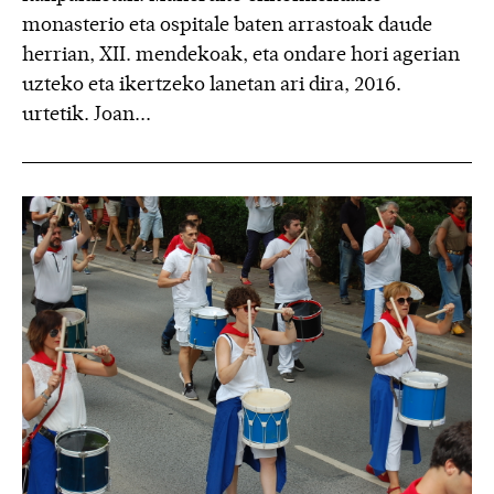
monasterio eta ospitale baten arrastoak daude
herrian, XII. mendekoak, eta ondare hori agerian
uzteko eta ikertzeko lanetan ari dira, 2016.
urtetik. Joan...