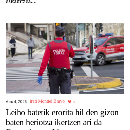
eskaintzea....
Irati Montiel Bravo
Abu 4,
2026
0
Leiho batetik erorita hil den gizon
baten heriotza ikertzen ari da