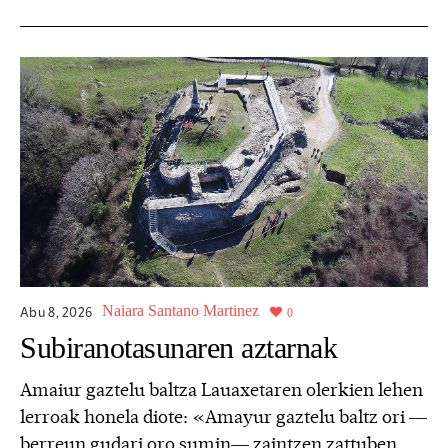
Naiara Santano Martinez
Abu 8,
2026
0
Subiranotasunaren aztarnak
Amaiur gaztelu baltza Lauaxetaren olerkien lehen
lerroak honela diote: «Amayur gaztelu baltz ori —
berreun gudari oro sumin— zaintzen zattuben