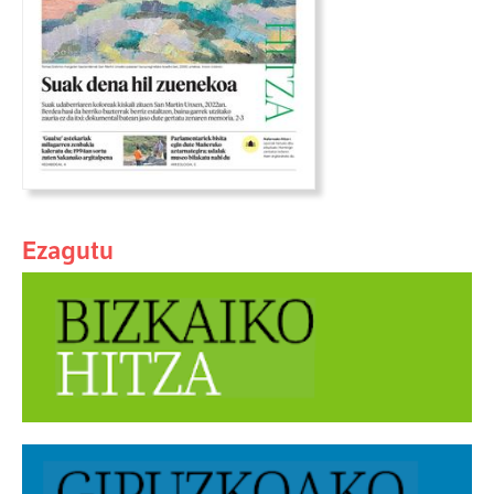
Ezagutu