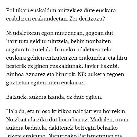
Politikari euskaldun anitzek ez dute euskara
erabiltzen erakundeetan. Zer deritzozu?
Ni udaletxean egon nintzenean, gogoan dut
harrituta gelditu nintzela, behin nonbaiten
argitaratu zutelako Iruñeko udaletxea zela
euskara gehien entzuten zen erakundea; eta hiru
besterik ez ginen euskaldunak: Javier Eskubi,
Ainhoa Aznarez eta hirurok. Nik aukera zegoen
guztietan egiten nuen euskaraz.
Batzuek, aukera izanda, ez dute egiten.
Hala da, eta ni oso kritikoa naiz jarrera horrekin.
Noizbait idatziko dut horri buruz. Madrilen, orain
aukera badutela, dakitenek beti egin beharko
lukete euskaraz. Nafarroako Parlamentuan eta