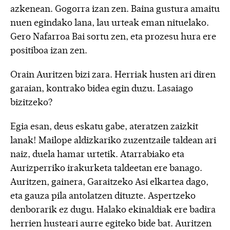
azkenean. Gogorra izan zen. Baina gustura amaitu
nuen egindako lana, lau urteak eman nituelako.
Gero Nafarroa Bai sortu zen, eta prozesu hura ere
positiboa izan zen.
Orain Auritzen bizi zara. Herriak husten ari diren
garaian, kontrako bidea egin duzu. Lasaiago
bizitzeko?
Egia esan, deus eskatu gabe, ateratzen zaizkit
lanak! Mailope aldizkariko zuzentzaile taldean ari
naiz, duela hamar urtetik. Atarrabiako eta
Aurizperriko irakurketa taldeetan ere banago.
Auritzen, gainera, Garaitzeko Asi elkartea dago,
eta gauza pila antolatzen dituzte. Aspertzeko
denborarik ez dugu. Halako ekinaldiak ere badira
herrien husteari aurre egiteko bide bat. Auritzen