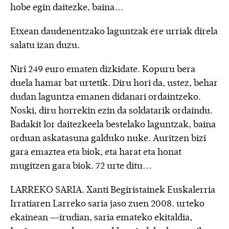
hobe egin daitezke, baina…
Etxean daudenentzako laguntzak ere urriak direla
salatu izan duzu.
Niri 249 euro ematen dizkidate. Kopuru bera
duela hamar bat urtetik. Diru hori da, ustez, behar
dudan laguntza emanen didanari ordaintzeko.
Noski, diru horrekin ezin da soldatarik ordaindu.
Badakit lor daitezkeela bestelako laguntzak, baina
orduan askatasuna galduko nuke. Auritzen bizi
gara emaztea eta biok, eta harat eta honat
mugitzen gara biok. 72 urte ditu…
LARREKO SARIA. Xanti Begiristainek Euskalerria
Irratiaren Larreko saria jaso zuen 2008. urteko
ekainean —irudian, saria emateko ekitaldia,