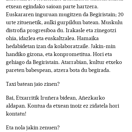
etxean egindako saioan parte hartzera.
Euskararen inguruan mugitzen da Begiristain; 20
urte zituenetik, aulki gurpildun batean. Muskulu
distrofia progresiboa du. Irakasle eta zinegotzi
ohia, idazlea eta euskaltzalea. Hamaika
hedabidetan izan da kolaboratzaile. Jakin-min
handiko gizona, eta konprometitua. Hori eta
gehiago da Begiristain. Atarrabian, kultur etxeko
pareten babespean, atzera bota du begirada.
Taxi batean jaio zinen?
Bai, Etxarritik Iruñera bidean, Añezkarko
aldapan. Kontua da etxean inoiz ez zidatela hori
kontatu!
Eta nola jakin zenuen?