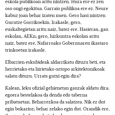
eskola publikoan aritu nintzen. Hura ere ez zen
oso ongi egokitua. Garraio publikoa ere ez. Neure
kabuz joan behar izaten nuen. Gero hasi nintzen
Gurutze Gorrikoekin. Irakasle, gero,
euskaltegietan aritu naiz, batez ere. Hasieran, gau
eskolan, AEKn; gero, hizkuntza eskolan aritu
naiz, batez ere, Nafarroako Gobernuaren ikastaro
trinkoetan irakasle.
Elbarrien eskubideak aldarrikatu dituzu beti, eta
herrietako eta hirietako oztopo arkitektonikoak
salatu dituzu. Urrats gutxi egin dira?
Kalean, leku ofizial gehienetan gauzak aldatu dira;
egoera bestelakoa da denda edo taberna
pribatuetan. Beharrezkoa da salatzea. Nik ez dut
egin bokazioz; behar zelako egin dut. Orandik ere,