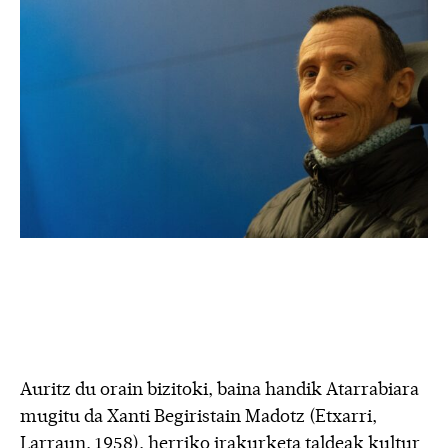
Auritz du orain bizitoki, baina handik Atarrabiara
mugitu da Xanti Begiristain Madotz (Etxarri,
Larraun, 1958), herriko irakurketa taldeak kultur