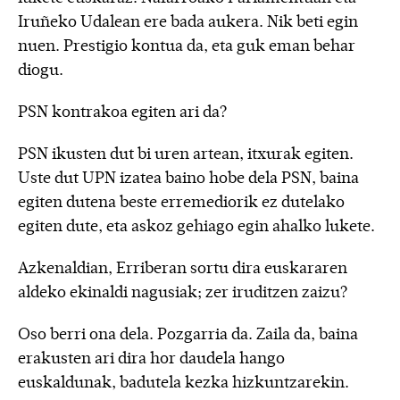
Iruñeko Udalean ere bada aukera. Nik beti egin
nuen. Prestigio kontua da, eta guk eman behar
diogu.
PSN kontrakoa egiten ari da?
PSN ikusten dut bi uren artean, itxurak egiten.
Uste dut UPN izatea baino hobe dela PSN, baina
egiten dutena beste erremediorik ez dutelako
egiten dute, eta askoz gehiago egin ahalko lukete.
Azkenaldian, Erriberan sortu dira euskararen
aldeko ekinaldi nagusiak; zer iruditzen zaizu?
Oso berri ona dela. Pozgarria da. Zaila da, baina
erakusten ari dira hor daudela hango
euskaldunak, badutela kezka hizkuntzarekin.