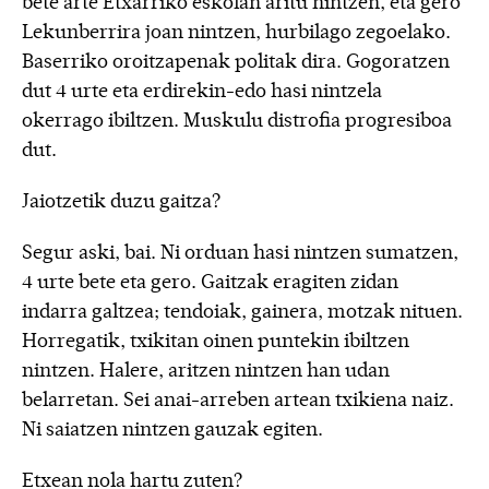
bete arte Etxarriko eskolan aritu nintzen, eta gero
Lekunberrira joan nintzen, hurbilago zegoelako.
Baserriko oroitzapenak politak dira. Gogoratzen
dut 4 urte eta erdirekin-edo hasi nintzela
okerrago ibiltzen. Muskulu distrofia progresiboa
dut.
Jaiotzetik duzu gaitza?
Segur aski, bai. Ni orduan hasi nintzen sumatzen,
4 urte bete eta gero. Gaitzak eragiten zidan
indarra galtzea; tendoiak, gainera, motzak nituen.
Horregatik, txikitan oinen puntekin ibiltzen
nintzen. Halere, aritzen nintzen han udan
belarretan. Sei anai-arreben artean txikiena naiz.
Ni saiatzen nintzen gauzak egiten.
Etxean nola hartu zuten?