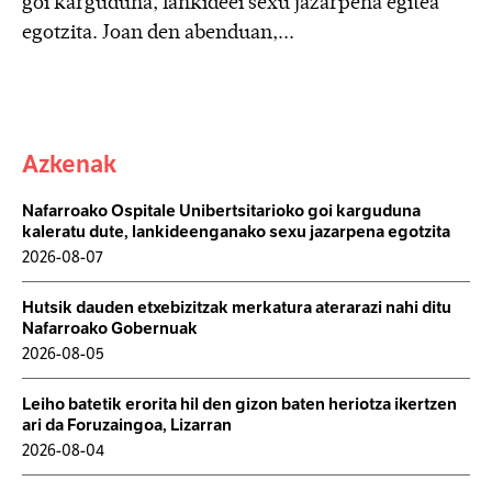
goi karguduna, lankideei sexu jazarpena egitea
egotzita. Joan den abenduan,...
Azkenak
Nafarroako Ospitale Unibertsitarioko goi karguduna
kaleratu dute, lankideenganako sexu jazarpena egotzita
2026-08-07
Hutsik dauden etxebizitzak merkatura aterarazi nahi ditu
Nafarroako Gobernuak
2026-08-05
Leiho batetik erorita hil den gizon baten heriotza ikertzen
ari da Foruzaingoa, Lizarran
2026-08-04