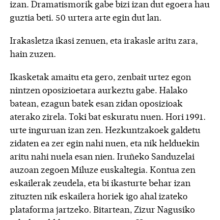
izan. Dramatismorik gabe bizi izan dut egoera hau
guztia beti. 50 urtera arte egin dut lan.
Irakasletza ikasi zenuen, eta irakasle aritu zara,
hain zuzen.
Ikasketak amaitu eta gero, zenbait urtez egon
nintzen oposizioetara aurkeztu gabe. Halako
batean, ezagun batek esan zidan oposizioak
aterako zirela. Toki bat eskuratu nuen. Hori 1991.
urte inguruan izan zen. Hezkuntzakoek galdetu
zidaten ea zer egin nahi nuen, eta nik helduekin
aritu nahi nuela esan nien. Iruñeko Sanduzelai
auzoan zegoen Miluze euskaltegia. Kontua zen
eskailerak zeudela, eta bi ikasturte behar izan
zituzten nik eskailera horiek igo ahal izateko
plataforma jartzeko. Bitartean, Zizur Nagusiko