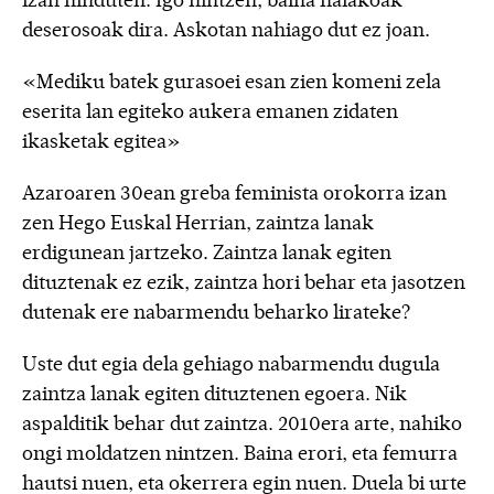
izan ninduten. Igo nintzen, baina halakoak
deserosoak dira. Askotan nahiago dut ez joan.
«Mediku batek gurasoei esan zien komeni zela
eserita lan egiteko aukera emanen zidaten
ikasketak egitea»
Azaroaren 30ean greba feminista orokorra izan
zen Hego Euskal Herrian, zaintza lanak
erdigunean jartzeko. Zaintza lanak egiten
dituztenak ez ezik, zaintza hori behar eta jasotzen
dutenak ere nabarmendu beharko lirateke?
Uste dut egia dela gehiago nabarmendu dugula
zaintza lanak egiten dituztenen egoera. Nik
aspalditik behar dut zaintza. 2010era arte, nahiko
ongi moldatzen nintzen. Baina erori, eta femurra
hautsi nuen, eta okerrera egin nuen. Duela bi urte