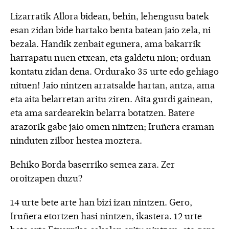
Lizarratik Allora bidean, behin, lehengusu batek
esan zidan bide hartako benta batean jaio zela, ni
bezala. Handik zenbait egunera, ama bakarrik
harrapatu nuen etxean, eta galdetu nion; orduan
kontatu zidan dena. Ordurako 35 urte edo gehiago
nituen! Jaio nintzen arratsalde hartan, antza, ama
eta aita belarretan aritu ziren. Aita gurdi gainean,
eta ama sardearekin belarra botatzen. Batere
arazorik gabe jaio omen nintzen; Iruñera eraman
ninduten zilbor hestea moztera.
Behiko Borda baserriko semea zara. Zer
oroitzapen duzu?
14 urte bete arte han bizi izan nintzen. Gero,
Iruñera etortzen hasi nintzen, ikastera. 12 urte