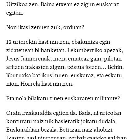
Uitzikoa zen. Baina etxean ez zigun euskaraz
egiten.
Non ikasi zenuen zuk, orduan?
12 urterekin hasi nintzen, ebakuntza egin
zidatenean bi hanketan. Lekunberriko apezak,
Jesus Jaimerenak, meza emateaz gain, pilotan
aritzen irakasten zigun, txistua jotzen… Behin,
liburuxka bat ikusi nuen, euskaraz, eta eskatu
nion. Horrela hasi nintzen.
Eta nola bilakatu zinen euskararen militante?
Orain Euskaraldia egiten da. Bada, ni urteotan
konturatu naiz nik hasieratik jokatu dudala
Euskaraldian bezala. Beti izan naiz ahobizi.
Ikasten hasi nintzenean, zerbait esateko gai izan