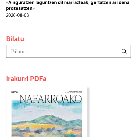
«Ainguratzen laguntzen dit marrazteak, gertatzen ari dena
prozesatzen»
2026-08-03
Bilatu
Irakurri PDFa