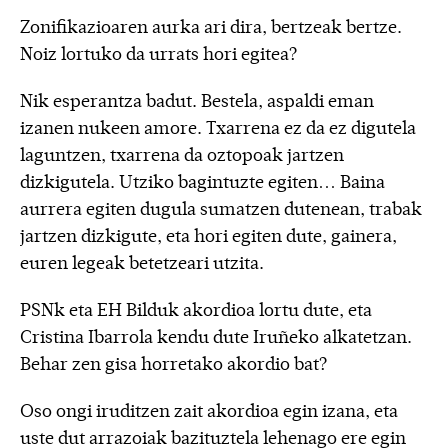
Zonifikazioaren aurka ari dira, bertzeak bertze.
Noiz lortuko da urrats hori egitea?
Nik esperantza badut. Bestela, aspaldi eman
izanen nukeen amore. Txarrena ez da ez digutela
laguntzen, txarrena da oztopoak jartzen
dizkigutela. Utziko bagintuzte egiten… Baina
aurrera egiten dugula sumatzen dutenean, trabak
jartzen dizkigute, eta hori egiten dute, gainera,
euren legeak betetzeari utzita.
PSNk eta EH Bilduk akordioa lortu dute, eta
Cristina Ibarrola kendu dute Iruñeko alkatetzan.
Behar zen gisa horretako akordio bat?
Oso ongi iruditzen zait akordioa egin izana, eta
uste dut arrazoiak bazituztela lehenago ere egin