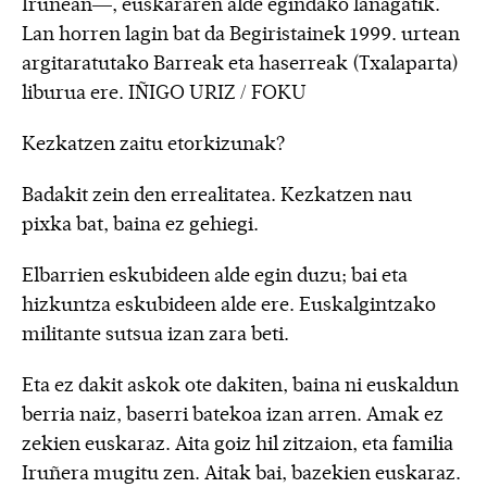
Iruñean—, euskararen alde egindako lanagatik.
Lan horren lagin bat da Begiristainek 1999. urtean
argitaratutako Barreak eta haserreak (Txalaparta)
liburua ere. IÑIGO URIZ / FOKU
Kezkatzen zaitu etorkizunak?
Badakit zein den errealitatea. Kezkatzen nau
pixka bat, baina ez gehiegi.
Elbarrien eskubideen alde egin duzu; bai eta
hizkuntza eskubideen alde ere. Euskalgintzako
militante sutsua izan zara beti.
Eta ez dakit askok ote dakiten, baina ni euskaldun
berria naiz, baserri batekoa izan arren. Amak ez
zekien euskaraz. Aita goiz hil zitzaion, eta familia
Iruñera mugitu zen. Aitak bai, bazekien euskaraz.