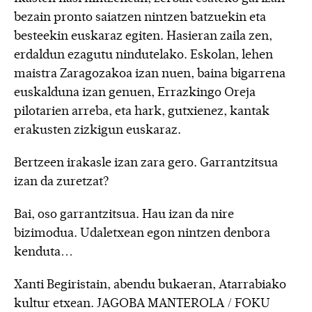
bezain pronto saiatzen nintzen batzuekin eta
besteekin euskaraz egiten. Hasieran zaila zen,
erdaldun ezagutu nindutelako. Eskolan, lehen
maistra Zaragozakoa izan nuen, baina bigarrena
euskalduna izan genuen, Errazkingo Oreja
pilotarien arreba, eta hark, gutxienez, kantak
erakusten zizkigun euskaraz.
Bertzeen irakasle izan zara gero. Garrantzitsua
izan da zuretzat?
Bai, oso garrantzitsua. Hau izan da nire
bizimodua. Udaletxean egon nintzen denbora
kenduta…
Xanti Begiristain, abendu bukaeran, Atarrabiako
kultur etxean. JAGOBA MANTEROLA / FOKU