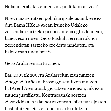
Nolatan erabaki zenuen zuk politikan sartzea?
Ni ez naiz sentitzen politikari; zaletasunik ere ez
dut. Baina HBk 1995ean Iruñeko Udaleko
zerrendan sartzeko proposamena egin zidanean,
baietz esan nuen. Gero Euskal Herritarrok-en
zerrendetan sartzeko ere deitu ninduten, eta
baietz esan nuen berriz.
Gero Aralarren sartu zinen.
Bai. 2003tik 2007ra Aralarrekin izan nintzen
zinegotzi Iruñean. Erosoago sentitzen nintzen.
[ETAren] Atentatuak gertatzen zirenean, nik ezin
nituen justifikatu. Kontraesanak sortzen
zitzaizkidan. Aralar sortu zenean, bileretara joaten
hasi nintzen, eta zerrendan sartu nintzen