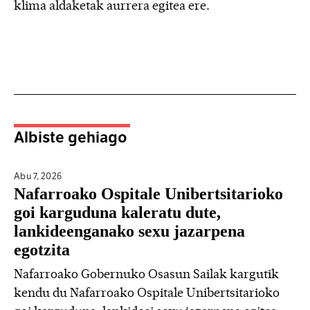
klima aldaketak aurrera egitea ere.
Albiste gehiago
Abu 7,
2026
Nafarroako Ospitale Unibertsitarioko
goi karguduna kaleratu dute,
lankideenganako sexu jazarpena
egotzita
Nafarroako Gobernuko Osasun Sailak kargutik
kendu du Nafarroako Ospitale Unibertsitarioko