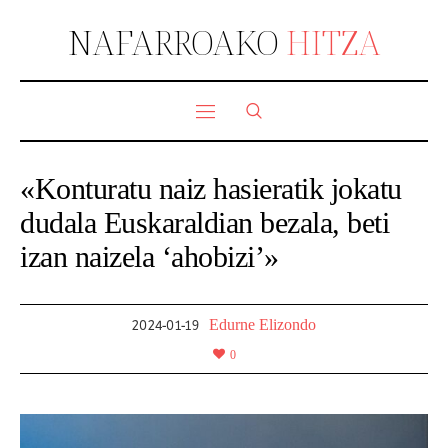
NAFARROAKO
HITZA
«Konturatu naiz hasieratik jokatu
dudala Euskaraldian bezala, beti
izan naizela ‘ahobizi’»
Edurne Elizondo
2024-01-19
0