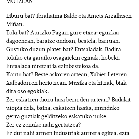
MOTZEAN
Liburu bat? Ibrahaima Balde eta Amets Arzallusen
Miñan.
Toki bat? Aurizko Pagazi gure etxea: eguzkia
dagoenean, baratze ondoan; bestela, barruan.
Gustuko duzun plater bat? Entsaladak. Badira
tokiko eta garaiko osagaiekin eginak, hobeki.
Entsalada niretzat ia ezinbestekoa da.
Kantu bat? Beste askoren artean, Xabier Leteren
Xalbadorren heriotzean. Musika eta hitzak, biak
dira oso egokiak.
Zer eskatzen diozu hasi berri den urteari? Badakit
utopia dela, baina, eskatzen hasita, munduko
gerra guztiak gelditzeko eskatuko nuke.
Zer ez zenuke nahi gertatzea?
Ez dut nahi armen industriak aurrera egitea, ezta