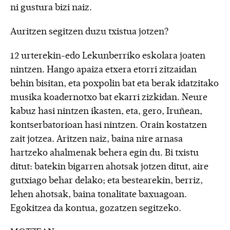
ni gustura bizi naiz.
Auritzen segitzen duzu txistua jotzen?
12 urterekin-edo Lekunberriko eskolara joaten
nintzen. Hango apaiza etxera etorri zitzaidan
behin bisitan, eta poxpolin bat eta berak idatzitako
musika koadernotxo bat ekarri zizkidan. Neure
kabuz hasi nintzen ikasten, eta, gero, Iruñean,
kontserbatorioan hasi nintzen. Orain kostatzen
zait jotzea. Aritzen naiz, baina nire arnasa
hartzeko ahalmenak behera egin du. Bi txistu
ditut: batekin bigarren ahotsak jotzen ditut, aire
gutxiago behar delako; eta bestearekin, berriz,
lehen ahotsak, baina tonalitate baxuagoan.
Egokitzea da kontua, gozatzen segitzeko.