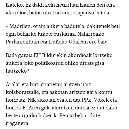
izateko. Ez dakit zein neurritan izanen den ona
akordioa, baina niretzat aurrerapauso bat da.
«Madrilen, orain aukera badutela, dakitenek beti
egin beharko lukete euskaraz; Nafarroako
Parlamentuan eta Iruñeko Udalean ere bai»
Bada garaia EH Bildurekin akordioak lortzeko
aukera joko politikoaren ohiko urrats gisa
hartzeko?
Aralar eta Irati irratietan aritzen naiz
kolaboratzaile, eta askotan aritzen gara kontu
horietaz. Nik askotan esaten dut PPk, Voxek eta
horiek ETAren gaia ateratzen dutela ez dutelako
beste argudio hoberik. Beti jo behar dute
iraganera.