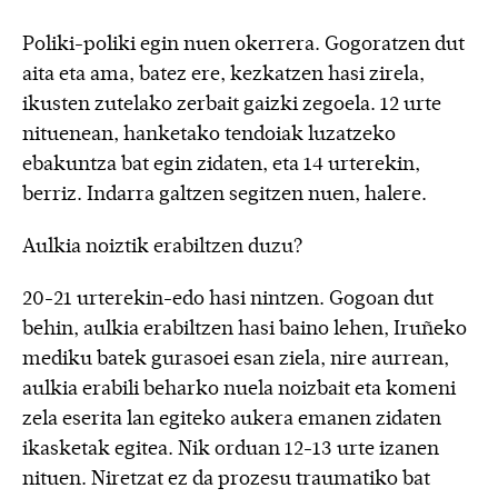
Poliki-poliki egin nuen okerrera. Gogoratzen dut
aita eta ama, batez ere, kezkatzen hasi zirela,
ikusten zutelako zerbait gaizki zegoela. 12 urte
nituenean, hanketako tendoiak luzatzeko
ebakuntza bat egin zidaten, eta 14 urterekin,
berriz. Indarra galtzen segitzen nuen, halere.
Aulkia noiztik erabiltzen duzu?
20-21 urterekin-edo hasi nintzen. Gogoan dut
behin, aulkia erabiltzen hasi baino lehen, Iruñeko
mediku batek gurasoei esan ziela, nire aurrean,
aulkia erabili beharko nuela noizbait eta komeni
zela eserita lan egiteko aukera emanen zidaten
ikasketak egitea. Nik orduan 12-13 urte izanen
nituen. Niretzat ez da prozesu traumatiko bat