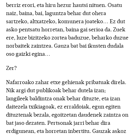
berriz erori, eta hiru hezur hautsi nituen. Osatu
naiz, baina, bai, laguntza behar dut ohera
sartzeko, altxatzeko, komunera joateko… Ez dut
asko pentsatu horretan, baina gai serioa da. Zuek
ere, luze bizitzeko zortea baduzue, beharko duzue
norbaitek zaintzea. Gauza bat bai ikusten dudala
oso gaizki egina…
Zer?
Nafarroako zahar etxe gehienak pribatuak direla.
Nik argi dut publikoak behar dutela izan;
langileek baldintza onak behar dituzte, eta izan
daitezela txikiagoak, ez erraldoiak, egun egiten
dituztenak bezala, egoitzetan daudenek zaintza on
bat jaso dezaten. Pertsonak jarri behar dira
erdigunean, eta horretan inbertitu. Gauzak askoz