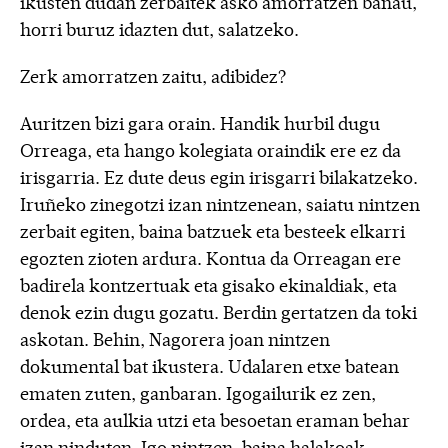
ikusten dudan zerbaitek asko amorratzen banau,
horri buruz idazten dut, salatzeko.
Zerk amorratzen zaitu, adibidez?
Auritzen bizi gara orain. Handik hurbil dugu
Orreaga, eta hango kolegiata oraindik ere ez da
irisgarria. Ez dute deus egin irisgarri bilakatzeko.
Iruñeko zinegotzi izan nintzenean, saiatu nintzen
zerbait egiten, baina batzuek eta besteek elkarri
egozten zioten ardura. Kontua da Orreagan ere
badirela kontzertuak eta gisako ekinaldiak, eta
denok ezin dugu gozatu. Berdin gertatzen da toki
askotan. Behin, Nagorera joan nintzen
dokumental bat ikustera. Udalaren etxe batean
ematen zuten, ganbaran. Igogailurik ez zen,
ordea, eta aulkia utzi eta besoetan eraman behar