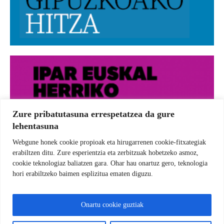
Zure pribatutasuna errespetatzea da gure
lehentasuna
Webgune honek cookie propioak eta hirugarrenen cookie-fitxategiak
erabiltzen ditu. Zure esperientzia eta zerbitzuak hobetzeko asmoz,
cookie teknologiaz baliatzen gara. Ohar hau onartuz gero, teknologia
hori erabiltzeko baimen esplizitua ematen diguzu.
Onartu cookie guztiak