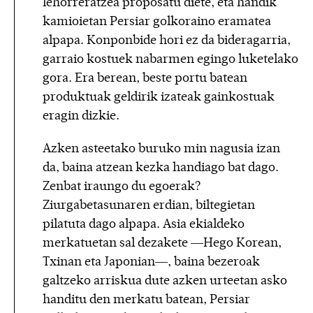
lehorreratzea proposatu diete, eta handik
kamioietan Persiar golkoraino eramatea
alpapa. Konponbide hori ez da bideragarria,
garraio kostuek nabarmen egingo luketelako
gora. Era berean, beste portu batean
produktuak geldirik izateak gainkostuak
eragin dizkie.
Azken asteetako buruko min nagusia izan
da, baina atzean kezka handiago bat dago.
Zenbat iraungo du egoerak?
Ziurgabetasunaren erdian, biltegietan
pilatuta dago alpapa. Asia ekialdeko
merkatuetan sal dezakete —Hego Korean,
Txinan eta Japonian—, baina bezeroak
galtzeko arriskua dute azken urteetan asko
handitu den merkatu batean, Persiar