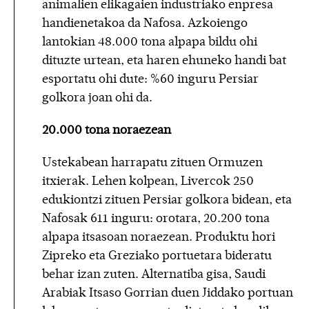
animalien elikagaien industriako enpresa
handienetakoa da Nafosa. Azkoiengo
lantokian 48.000 tona alpapa bildu ohi
dituzte urtean, eta haren ehuneko handi bat
esportatu ohi dute: %60 inguru Persiar
golkora joan ohi da.
20.000 tona noraezean
Ustekabean harrapatu zituen Ormuzen
itxierak. Lehen kolpean, Livercok 250
edukiontzi zituen Persiar golkora bidean, eta
Nafosak 611 inguru: orotara, 20.200 tona
alpapa itsasoan noraezean. Produktu hori
Zipreko eta Greziako portuetara bideratu
behar izan zuten. Alternatiba gisa, Saudi
Arabiak Itsaso Gorrian duen Jiddako portuan