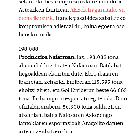
sektoreko beste enpresa askoren modura.
Asteazken iluntzean
AEBek iragarritako su-
etena ikusirik
, Iranek pasabidea zabaltzeko
konpromisoa adierazi du, baina egoera oso
hauskorra da.
198.088
Produkzioa Nafarroan.
Iaz, 198.088 tona
alpapa bildu zituzten Nafarroan. Batik bat
hegoaldean ekoizten dute, Ebro ibaiaren
ibarretan: zehazki, Erriberan 115.595 tona
ekoitzi ziren, eta Goi Erriberan beste 66.662
tona. Erdia inguru esportatu egiten da. Datu
ofizialen arabera, 56.300 tona saldu ziren
atzerrian, baina Nafosaren Azkoiengo
lantokiaren esportazioak Aragoiko datuen
artean zenbatzen dira.