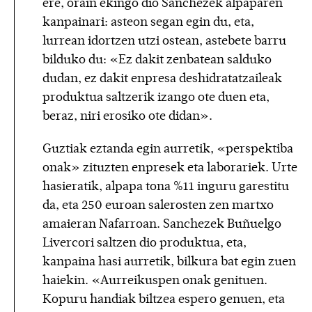
ere, orain ekingo dio Sanchezek alpaparen
kanpainari: asteon segan egin du, eta,
lurrean idortzen utzi ostean, astebete barru
bilduko du: «Ez dakit zenbatean salduko
dudan, ez dakit enpresa deshidratatzaileak
produktua saltzerik izango ote duen eta,
beraz, niri erosiko ote didan».
Guztiak eztanda egin aurretik, «perspektiba
onak» zituzten enpresek eta laborariek. Urte
hasieratik, alpapa tona %11 inguru garestitu
da, eta 250 euroan salerosten zen martxo
amaieran Nafarroan. Sanchezek Buñuelgo
Livercori saltzen dio produktua, eta,
kanpaina hasi aurretik, bilkura bat egin zuen
haiekin. «Aurreikuspen onak genituen.
Kopuru handiak biltzea espero genuen, eta