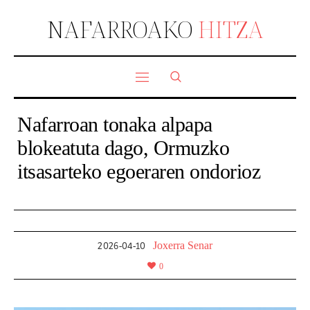
NAFARROAKO
HITZA
Nafarroan tonaka alpapa
blokeatuta dago, Ormuzko
itsasarteko egoeraren ondorioz
Joxerra Senar
2026-04-10
0