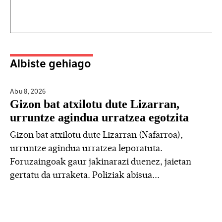
Albiste gehiago
Abu 8,
2026
Gizon bat atxilotu dute Lizarran,
urruntze agindua urratzea egotzita
Gizon bat atxilotu dute Lizarran (Nafarroa),
urruntze agindua urratzea leporatuta.
Foruzaingoak gaur jakinarazi duenez, jaietan
gertatu da urraketa. Poliziak abisua...