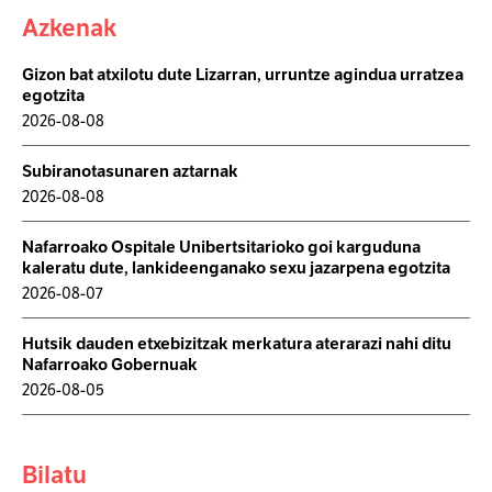
Azkenak
Gizon bat atxilotu dute Lizarran, urruntze agindua urratzea
egotzita
2026-08-08
Subiranotasunaren aztarnak
2026-08-08
Nafarroako Ospitale Unibertsitarioko goi karguduna
kaleratu dute, lankideenganako sexu jazarpena egotzita
2026-08-07
Hutsik dauden etxebizitzak merkatura aterarazi nahi ditu
Nafarroako Gobernuak
2026-08-05
Bilatu