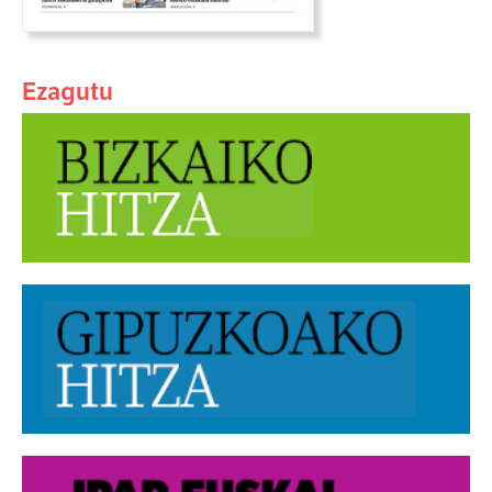
Ezagutu