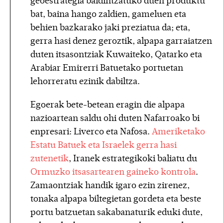
geoestrategia baldintzatuko duen produktu
bat, baina hango zaldien, gameluen eta
behien bazkarako jaki preziatua da; eta,
gerra hasi denez geroztik, alpapa garraiatzen
duten itsasontziak Kuwaiteko, Qatarko eta
Arabiar Emirerri Batuetako portuetan
lehorreratu ezinik dabiltza.
Egoerak bete-betean eragin die alpapa
nazioartean saldu ohi duten Nafarroako bi
enpresari: Liverco eta Nafosa.
Ameriketako
Estatu Batuek eta Israelek gerra hasi
zutenetik
, Iranek estrategikoki baliatu du
Ormuzko itsasartearen gaineko kontrola
.
Zamaontziak handik igaro ezin zirenez,
tonaka alpapa biltegietan gordeta eta beste
portu batzuetan sakabanaturik eduki dute,