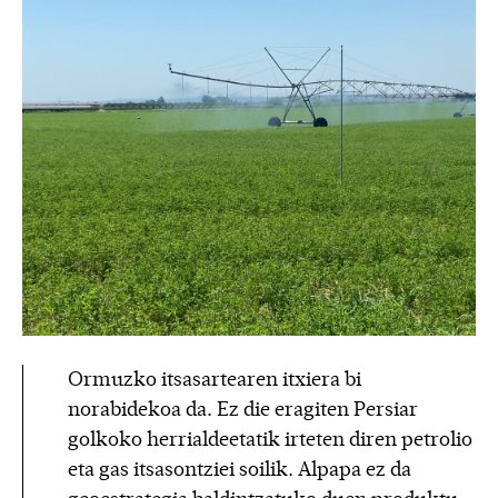
Ormuzko itsasartearen itxiera bi
norabidekoa da. Ez die eragiten Persiar
golkoko herrialdeetatik irteten diren petrolio
eta gas itsasontziei soilik. Alpapa ez da