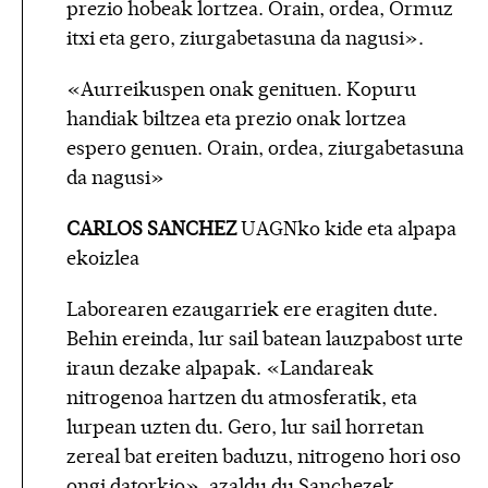
prezio hobeak lortzea. Orain, ordea, Ormuz
itxi eta gero, ziurgabetasuna da nagusi».
«Aurreikuspen onak genituen. Kopuru
handiak biltzea eta prezio onak lortzea
espero genuen. Orain, ordea, ziurgabetasuna
da nagusi»
CARLOS SANCHEZ
UAGNko kide eta alpapa
ekoizlea
Laborearen ezaugarriek ere eragiten dute.
Behin ereinda, lur sail batean lauzpabost urte
iraun dezake alpapak. «Landareak
nitrogenoa hartzen du atmosferatik, eta
lurpean uzten du. Gero, lur sail horretan
zereal bat ereiten baduzu, nitrogeno hori oso
ongi datorkio», azaldu du Sanchezek.