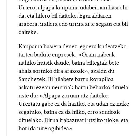
Urtero, alpapa kanpaina udaberrian hasi ohi
da, eta hilero bil daiteke. Eguraldiaren
arabera, irailera edo urrira arte segatu eta bil
daiteke.
Kanpaina hasiera denez, egoera kudeatzeko
tartea badute enpresek. «Orain nabeak
nahiko hutsik daude, baina biltegiak bete
ahala sortuko dira arazoak», azaldu du
Sanchezek. Bi hilabete barru korapiloa
askatu ezean neurriak hartu beharko dituela
uste du: «Alpapa zoruan utz daiteke.
Ureztatu gabe ez da haziko, eta udan ez nuke
segatuko, baina ez da hilko, erro sendoak
dituelako. Dirua irabazteari utziko nioke, eta
hori da nire ogibidea»