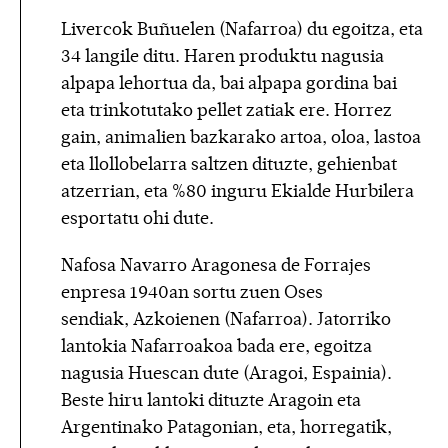
Livercok Buñuelen (Nafarroa) du egoitza, eta
34 langile ditu. Haren produktu nagusia
alpapa lehortua da, bai alpapa gordina bai
eta trinkotutako pellet zatiak ere. Horrez
gain, animalien bazkarako artoa, oloa, lastoa
eta llollobelarra saltzen dituzte, gehienbat
atzerrian, eta %80 inguru Ekialde Hurbilera
esportatu ohi dute.
Nafosa Navarro Aragonesa de Forrajes
enpresa 1940an sortu zuen Oses
sendiak, Azkoienen (Nafarroa). Jatorriko
lantokia Nafarroakoa bada ere, egoitza
nagusia Huescan dute (Aragoi, Espainia).
Beste hiru lantoki dituzte Aragoin eta
Argentinako Patagonian, eta, horregatik,