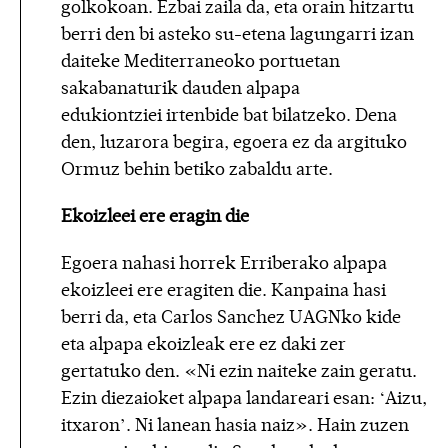
golkokoan. Ezbai zaila da, eta orain hitzartu
berri den bi asteko su-etena lagungarri izan
daiteke Mediterraneoko portuetan
sakabanaturik dauden alpapa
edukiontziei irtenbide bat bilatzeko. Dena
den, luzarora begira, egoera ez da argituko
Ormuz behin betiko zabaldu arte.
Ekoizleei ere eragin die
Egoera nahasi horrek Erriberako alpapa
ekoizleei ere eragiten die. Kanpaina hasi
berri da, eta Carlos Sanchez UAGNko kide
eta alpapa ekoizleak ere ez daki zer
gertatuko den. «Ni ezin naiteke zain geratu.
Ezin diezaioket alpapa landareari esan: ‘Aizu,
itxaron’. Ni lanean hasia naiz». Hain zuzen