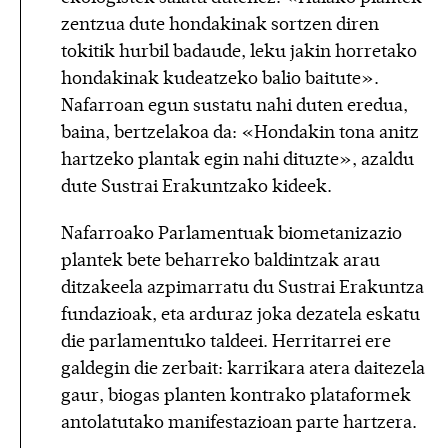
zentzua dute hondakinak sortzen diren
tokitik hurbil badaude, leku jakin horretako
hondakinak kudeatzeko balio baitute».
Nafarroan egun sustatu nahi duten eredua,
baina, bertzelakoa da: «Hondakin tona anitz
hartzeko plantak egin nahi dituzte», azaldu
dute Sustrai Erakuntzako kideek.
Nafarroako Parlamentuak biometanizazio
plantek bete beharreko baldintzak arau
ditzakeela azpimarratu du Sustrai Erakuntza
fundazioak, eta arduraz joka dezatela eskatu
die parlamentuko taldeei. Herritarrei ere
galdegin die zerbait: karrikara atera daitezela
gaur, biogas planten kontrako plataformek
antolatutako manifestazioan parte hartzera.