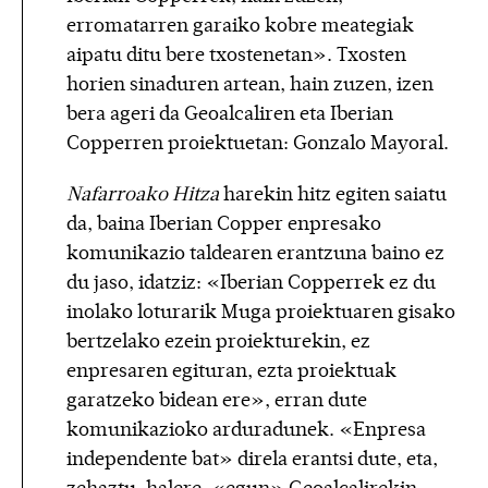
erromatarren garaiko kobre meategiak
aipatu ditu bere txostenetan». Txosten
horien sinaduren artean, hain zuzen, izen
bera ageri da Geoalcaliren eta Iberian
Copperren proiektuetan: Gonzalo Mayoral.
Nafarroako Hitza
harekin hitz egiten saiatu
da, baina Iberian Copper enpresako
komunikazio taldearen erantzuna baino ez
du jaso, idatziz: «Iberian Copperrek ez du
inolako loturarik Muga proiektuaren gisako
bertzelako ezein proiekturekin, ez
enpresaren egituran, ezta proiektuak
garatzeko bidean ere», erran dute
komunikazioko arduradunek. «Enpresa
independente bat» direla erantsi dute, eta,