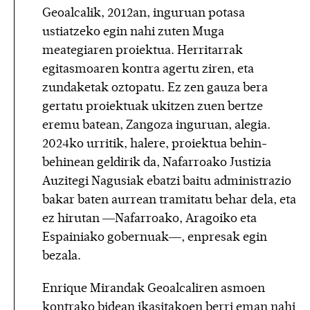
Geoalcalik, 2012an, inguruan potasa
ustiatzeko egin nahi zuten Muga
meategiaren proiektua. Herritarrak
egitasmoaren kontra agertu ziren, eta
zundaketak oztopatu. Ez zen gauza bera
gertatu proiektuak ukitzen zuen bertze
eremu batean, Zangoza inguruan, alegia.
2024ko urritik, halere, proiektua behin-
behinean geldirik da, Nafarroako Justizia
Auzitegi Nagusiak ebatzi baitu administrazio
bakar baten aurrean tramitatu behar dela, eta
ez hirutan —Nafarroako, Aragoiko eta
Espainiako gobernuak—, enpresak egin
bezala.
Enrique Mirandak Geoalcaliren asmoen
kontrako bidean ikasitakoen berri eman nahi