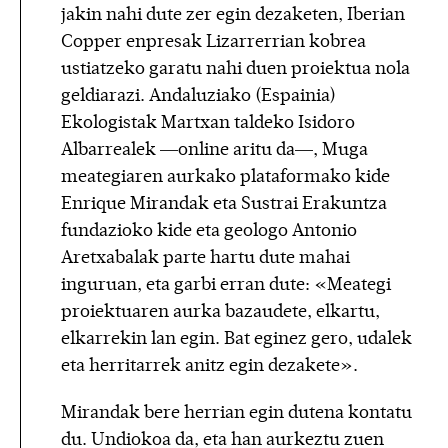
jakin nahi dute zer egin dezaketen, Iberian
Copper enpresak Lizarrerrian kobrea
ustiatzeko garatu nahi duen proiektua nola
geldiarazi. Andaluziako (Espainia)
Ekologistak Martxan taldeko Isidoro
Albarrealek —online aritu da—, Muga
meategiaren aurkako plataformako kide
Enrique Mirandak eta Sustrai Erakuntza
fundazioko kide eta geologo Antonio
Aretxabalak parte hartu dute mahai
inguruan, eta garbi erran dute: «Meategi
proiektuaren aurka bazaudete, elkartu,
elkarrekin lan egin. Bat eginez gero, udalek
eta herritarrek anitz egin dezakete».
Mirandak bere herrian egin dutena kontatu
du. Undiokoa da, eta han aurkeztu zuen