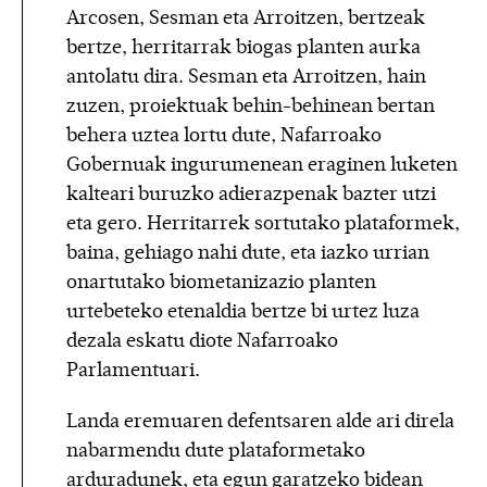
Arcosen, Sesman eta Arroitzen, bertzeak
bertze, herritarrak biogas planten aurka
antolatu dira. Sesman eta Arroitzen, hain
zuzen, proiektuak behin-behinean bertan
behera uztea lortu dute, Nafarroako
Gobernuak ingurumenean eraginen luketen
kalteari buruzko adierazpenak bazter utzi
eta gero. Herritarrek sortutako plataformek,
baina, gehiago nahi dute, eta iazko urrian
onartutako biometanizazio planten
urtebeteko etenaldia bertze bi urtez luza
dezala eskatu diote Nafarroako
Parlamentuari.
Landa eremuaren defentsaren alde ari direla
nabarmendu dute plataformetako
arduradunek, eta egun garatzeko bidean