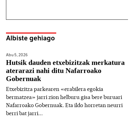
Albiste gehiago
Abu 5,
2026
Hutsik dauden etxebizitzak merkatura
aterarazi nahi ditu Nafarroako
Gobernuak
Etxebizitza parkearen «erabilera egokia
bermatzea» jarri zion helburu gisa bere buruari
Nafarroako Gobernuak. Eta ildo horretan neurri
berri bat jarri...