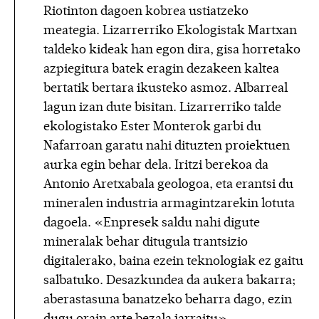
Riotinton dagoen kobrea ustiatzeko
meategia. Lizarrerriko Ekologistak Martxan
taldeko kideak han egon dira, gisa horretako
azpiegitura batek eragin dezakeen kaltea
bertatik bertara ikusteko asmoz. Albarreal
lagun izan dute bisitan. Lizarrerriko talde
ekologistako Ester Monterok garbi du
Nafarroan garatu nahi dituzten proiektuen
aurka egin behar dela. Iritzi berekoa da
Antonio Aretxabala geologoa, eta erantsi du
mineralen industria armagintzarekin lotuta
dagoela. «Enpresek saldu nahi digute
mineralak behar ditugula trantsizio
digitalerako, baina ezein teknologiak ez gaitu
salbatuko. Desazkundea da aukera bakarra;
aberastasuna banatzeko beharra dago, ezin
dugu orain arte bezala jarraitu».