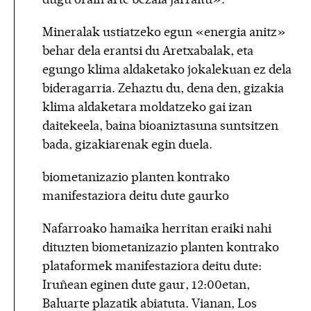
Mineralak ustiatzeko egun «energia anitz»
behar dela erantsi du Aretxabalak, eta
egungo klima aldaketako jokalekuan ez dela
bideragarria. Zehaztu du, dena den, gizakia
klima aldaketara moldatzeko gai izan
daitekeela, baina bioaniztasuna suntsitzen
bada, gizakiarenak egin duela.
biometanizazio planten kontrako
manifestaziora deitu dute gaurko
Nafarroako hamaika herritan eraiki nahi
dituzten biometanizazio planten kontrako
plataformek manifestaziora deitu dute:
Iruñean eginen dute gaur, 12:00etan,
Baluarte plazatik abiatuta. Vianan, Los