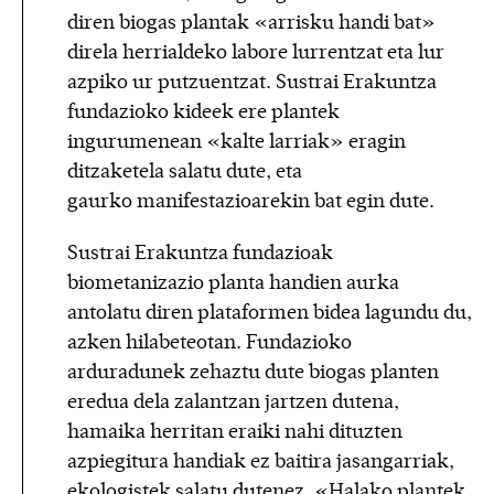
diren biogas plantak «arrisku handi bat»
direla herrialdeko labore lurrentzat eta lur
azpiko ur putzuentzat. Sustrai Erakuntza
fundazioko kideek ere plantek
ingurumenean «kalte larriak» eragin
ditzaketela salatu dute, eta
gaurko manifestazioarekin bat egin dute.
Sustrai Erakuntza fundazioak
biometanizazio planta handien aurka
antolatu diren plataformen bidea lagundu du,
azken hilabeteotan. Fundazioko
arduradunek zehaztu dute biogas planten
eredua dela zalantzan jartzen dutena,
hamaika herritan eraiki nahi dituzten
azpiegitura handiak ez baitira jasangarriak,
ekologistek salatu dutenez. «Halako plantek