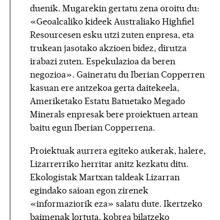
duenik. Mugarekin gertatu zena oroitu du:
«Geoalcaliko kideek Australiako Highfiel
Resourcesen esku utzi zuten enpresa, eta
trukean jasotako akzioen bidez, dirutza
irabazi zuten. Espekulazioa da beren
negozioa». Gaineratu du Iberian Copperren
kasuan ere antzekoa gerta daitekeela,
Ameriketako Estatu Batuetako Megado
Minerals enpresak bere proiektuen artean
baitu egun Iberian Copperrena.
Proiektuak aurrera egiteko aukerak, halere,
Lizarrerriko herritar anitz kezkatu ditu.
Ekologistak Martxan taldeak Lizarran
egindako saioan egon zirenek
«informaziorik eza» salatu dute. Ikertzeko
baimenak lortuta, kobrea bilatzeko