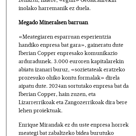
zehaztu, halere, «egun» Geoalcalirekin
inolako harremanik ez duela.
Megado Mineralsen barruan
«Meategiaren esparruan esperientzia
handiko enpresa bat gara», gaineratu dute
Iberian Copper enpresako komunikazio
arduradunek. 3.000 euroren kapitalarekin
abiatu izanari buruz, «sozietateak eratzeko
prozesuko ohiko kontu formalak» direla
aipatu dute. 2024an sortutako enpresa bat da
Iberian Copper, hain zuzen, eta
Lizarrerrikoak eta Zangozerrikoak dira bere
lehen proiektuak.
Enrique Mirandak ez du uste enpresa horrek
meategi bat zabaltzeko bidea burutuko