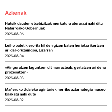
Azkenak
Hutsik dauden etxebizitzak merkatura aterarazi nahi ditu
Nafarroako Gobernuak
2026-08-05
Leiho batetik erorita hil den gizon baten heriotza ikertzen
ari da Foruzaingoa, Lizarran
2026-08-04
«Ainguratzen laguntzen dit marrazteak, gertatzen ari dena
prozesatzen»
2026-08-03
Mañeruko Udaleko agintariek herriko aztarnategia museo
bilakatu nahi dute
2026-08-02