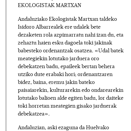
EKOLOGISTAK MARTXAN
Andaluziako Ekologistak Martxan taldeko
Isidoro Albarrealek ere udalek bete
dezaketen rola azpimarratu nahi izan du, eta
zehaztu haien esku dagoela toki jakinak
babesteko ordenantzak osatzea. «Udal batek
meategiekin lotutako jarduera oro
debekatzen badu, epaileek bertan behera
utziko dute erabaki hori; ordenantzaren
bidez, baina, eremu jakin bateko
paisaiarekin, kulturarekin edo ondarearekin
lotutako balioen alde egiten badu, lor daiteke
toki horretan meategien gisako jarduerak
debekatzea».
Andaluzian, aski ezaguna da Huelvako