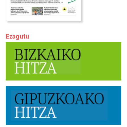
Ezagutu