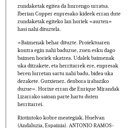
zundaketak egitea da hurrengo urratsa.
Iberian Copper enpresako kideek erran dute
zundaketak egiteko lan horiek «aurten»
hasi nahi dituztela.
«Baimenak behar dituzte. Proiektuaren
kontra egin nahi baduzue, zuen esku dago
baimen horiek ukatzea. Udalek baimenak
uka ditzakete, eta herritarrek ere, enpresak
beren lurretan sartu nahi badu, bidea uka
dezakete. Gutxienez, denbora irabaziko
duzue». Horixe erran die Enrique Mirandak
Lizarrako saioan parte hartu duten
herritarrei.
Riotintoko kobre meategiak, Huelvan
(Andaluzia, Espainia). ANTONIO RAMOS-