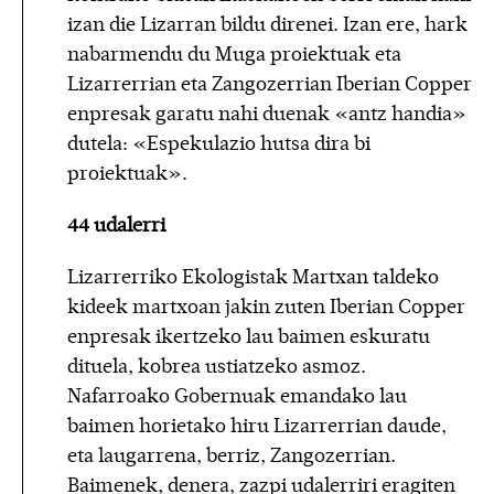
izan die Lizarran bildu direnei. Izan ere, hark
nabarmendu du Muga proiektuak eta
Lizarrerrian eta Zangozerrian Iberian Copper
enpresak garatu nahi duenak «antz handia»
dutela: «Espekulazio hutsa dira bi
proiektuak».
44 udalerri
Lizarrerriko Ekologistak Martxan taldeko
kideek martxoan jakin zuten Iberian Copper
enpresak ikertzeko lau baimen eskuratu
dituela, kobrea ustiatzeko asmoz.
Nafarroako Gobernuak emandako lau
baimen horietako hiru Lizarrerrian daude,
eta laugarrena, berriz, Zangozerrian.
Baimenek, denera, zazpi udalerriri eragiten