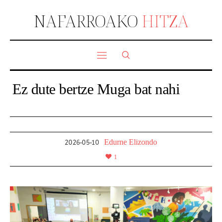
NAFARROAKO
HITZA
Ez dute bertze Muga bat nahi
Edurne Elizondo
2026-05-10
1