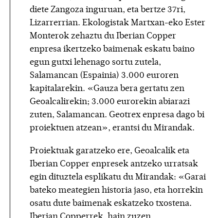
diete Zangoza inguruan, eta bertze 37ri,
Lizarrerrian. Ekologistak Martxan-eko Ester
Monterok zehaztu du Iberian Copper
enpresa ikertzeko baimenak eskatu baino
egun gutxi lehenago sortu zutela,
Salamancan (Espainia) 3.000 euroren
kapitalarekin. «Gauza bera gertatu zen
Geoalcalirekin; 3.000 eurorekin abiarazi
zuten, Salamancan. Geotrex enpresa dago bi
proiektuen atzean», erantsi du Mirandak.
Proiektuak garatzeko ere, Geoalcalik eta
Iberian Copper enpresek antzeko urratsak
egin dituztela esplikatu du Mirandak: «Garai
bateko meategien historia jaso, eta horrekin
osatu dute baimenak eskatzeko txostena.
Iberian Copperrek, hain zuzen,