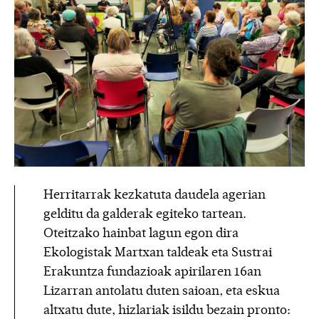
Herritarrak kezkatuta daudela agerian
gelditu da galderak egiteko tartean.
Oteitzako hainbat lagun egon dira
Ekologistak Martxan taldeak eta Sustrai
Erakuntza fundazioak apirilaren 16an
Lizarran antolatu duten saioan, eta eskua
altxatu dute, hizlariak isildu bezain pronto: