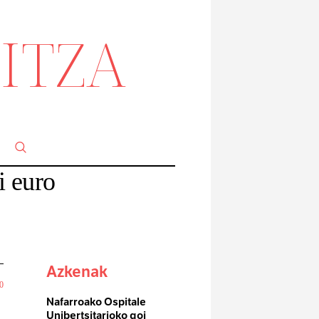
ITZA
a
i euro
Azkenak
0
Nafarroako Ospitale
Unibertsitarioko goi