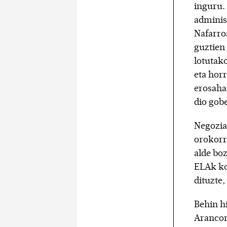
inguru.
adminis
Nafarro
guztien 
lotutako
eta hor
erosaha
dio gob
Negozia
orokorr
alde bo
ELAk ko
dituzte,
Behin hi
Arancon