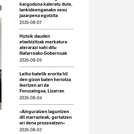
karguduna kaleratu dute,
lankideenganako sexu
jazarpena egotzita
2026-08-07
Hutsik dauden
etxebizitzak merkatura
aterarazi nahi ditu
Nafarroako Gobernuak
2026-08-05
Leiho batetik erorita hil
den gizon baten heriotza
ikertzen ari da
Foruzaingoa, Lizarran
2026-08-04
«Ainguratzen laguntzen
dit marrazteak, gertatzen
ari dena prozesatzen»
e
2026-08-03