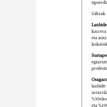
eguerd
Giltzak
Lanbide
karrera 
eta ant
kokatuk
Sustape
egiazta
profesi
Osagarr
lanbide
urtarril
%30ekoa
eta %10