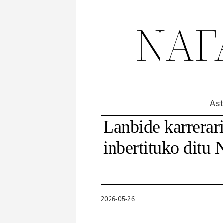
NAF
Ast
Lanbide karrerari
inbertituko ditu
2026-05-26