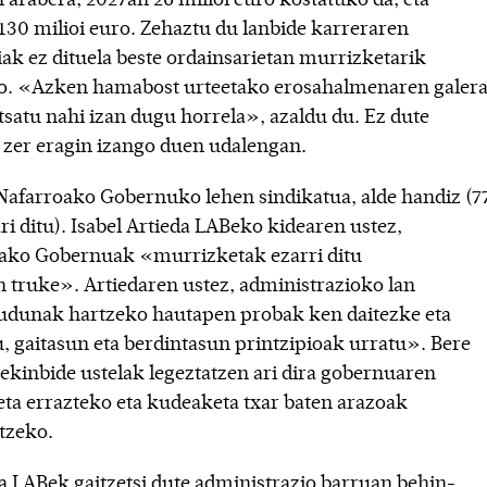
130 milioi euro. Zehaztu du lanbide karreraren
ak ez dituela beste ordainsarietan murrizketarik
o. «Azken hamabost urteetako erosahalmenaren galer
satu nahi izan dugu horrela», azaldu du. Ez dute
 zer eragin izango duen udalengan.
Nafarroako Gobernuko lehen sindikatua, alde handiz (7
i ditu). Isabel Artieda LABeko kidearen ustez,
ako Gobernuak «murrizketak ezarri ditu
n truke». Artiedaren ustez, administrazioko lan
udunak hartzeko hautapen probak ken daitezke eta
, gaitasun eta berdintasun printzipioak urratu». Bere
«ekinbide ustelak legeztatzen ari dira gobernuaren
ta errazteko eta kudeaketa txar baten arazoak
tzeko.
a LABek gaitzetsi dute administrazio barruan behin-