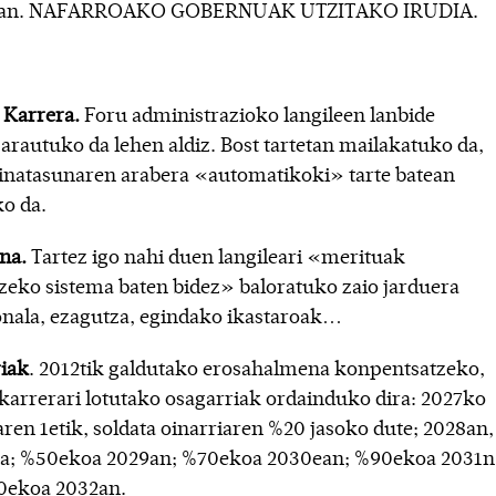
ian. NAFARROAKO GOBERNUAK UTZITAKO IRUDIA.
 Karrera.
Foru administrazioko langileen lanbide
arautuko da lehen aldiz. Bost tartetan mailakatuko da,
zinatasunaren arabera «automatikoki» tarte batean
o da.
na.
Tartez igo nahi duen langileari «merituak
tzeko sistema baten bidez» baloratuko zaio jarduera
onala, ezagutza, egindako ikastaroak…
iak
. 2012tik galdutako erosahalmena konpentsatzeko,
 karrerari lotutako osagarriak ordainduko dira: 2027ko
aren 1etik, soldata oinarriaren %20 jasoko dute; 2028an,
; %50ekoa 2029an; %70ekoa 2030ean; %90ekoa 2031n
0ekoa 2032an.