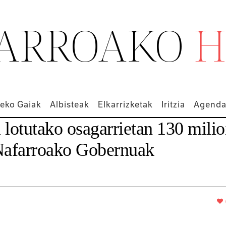
ARROAKO
H
eko Gaiak
Albisteak
Elkarrizketak
Iritzia
Agend
 lotutako osagarrietan 130 milio
 Nafarroako Gobernuak