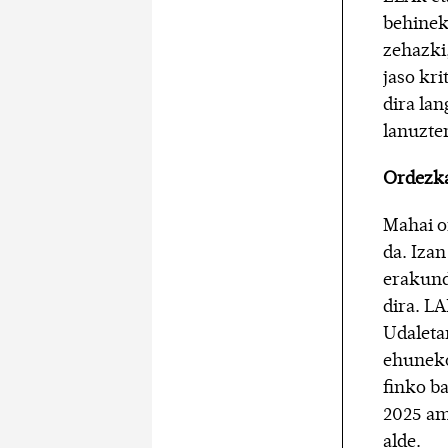
behinek
zehazki,
jaso kri
dira la
lanuzter
Ordezka
Mahai o
da. Iza
erakund
dira. L
Udaleta
ehuneko
finko ba
2025 am
alde.