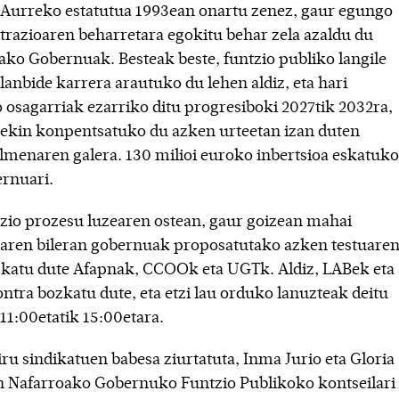
 Aurreko estatutua 1993ean onartu zenez, gaur egungo
trazioaren beharretara egokitu behar zela azaldu du
ako Gobernuak. Besteak beste, funtzio publiko langile
lanbide karrera arautuko du lehen aldiz, eta hari
 osagarriak ezarriko ditu progresiboki 2027tik 2032ra,
rekin konpentsatuko du azken urteetan izan duten
lmenaren galera. 130 milioi euroko inbertsioa eskatuko
ernuari.
zio prozesu luzearen ostean, gaur goizean mahai
aren bileran gobernuak proposatutako azken testuare
zkatu dute Afapnak, CCOOk eta UGTk. Aldiz, LABek eta
ntra bozkatu dute, eta etzi lau orduko lanuzteak deitu
 11:00etatik 15:00etara.
ru sindikatuen babesa ziurtatuta, Inma Jurio eta Gloria
 Nafarroako Gobernuko Funtzio Publikoko kontseilari