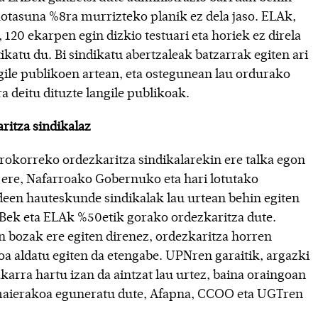
otasuna %8ra murrizteko planik ez dela jaso. ELAk,
 120 ekarpen egin dizkio testuari eta horiek ez direla
tikatu du. Bi sindikatu abertzaleak batzarrak egiten ari
ngile publikoen artean, eta ostegunean lau ordurako
a deitu dituzte langile publikoak.
ritza sindikalaz
rokorreko ordezkaritza sindikalarekin ere talka egon
n ere, Nafarroako Gobernuko eta hari lotutako
een hauteskunde sindikalak lau urtean behin egiten
ABek eta ELAk %50etik gorako ordezkaritza dute.
n bozak ere egiten direnez, ordezkaritza horren
a aldatu egiten da etengabe. UPNren garaitik, argazki
karra hartu izan da aintzat lau urtez, baina oraingoan
aierakoa eguneratu dute, Afapna, CCOO eta UGTren