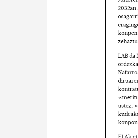
2032an 
osagarri
eraging
konpent
zehaztu
LAB da 
ordezkar
Nafarro
diruare
kontrat
«meritu
ustez, 
kudeake
konpon
ELAk et