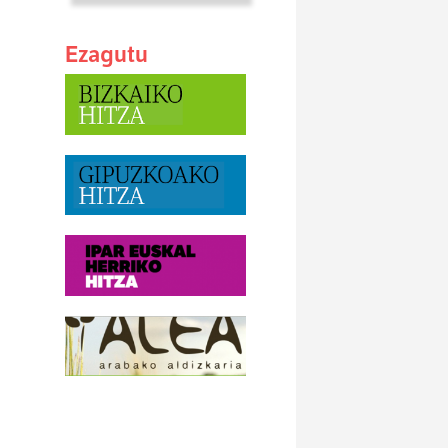
Ezagutu