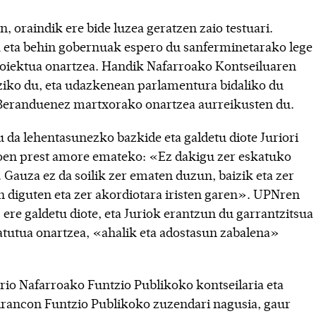
, oraindik ere bide luzea geratzen zaio testuari.
 eta behin gobernuak espero du sanferminetarako lege
oiektua onartzea. Handik Nafarroako Kontseiluaren
ziko du, eta udazkenean parlamentura bidaliko du
 Beranduenez martxorako onartzea aurreikusten du.
 da lehentasunezko bazkide eta galdetu diote Juriori
oen prest amore emateko: «Ez dakigu zer eskatuko
 Gauza ez da soilik zer ematen duzun, baizik eta zer
n diguten eta zer akordiotara iristen garen». UPNren
ere galdetu diote, eta Juriok erantzun du garrantzitsua
tatutua onartzea, «ahalik eta adostasun zabalena»
rio Nafarroako Funtzio Publikoko kontseilaria eta
Arancon Funtzio Publikoko zuzendari nagusia, gaur