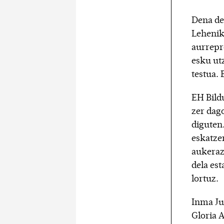
Dena den
Lehenik
aurrepr
esku ut
testua.
EH Bildu
zer dag
diguten.
eskatze
aukeraz 
dela es
lortuz.
Inma Ju
Gloria 