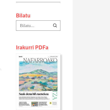
Bilatu
Irakurri PDFa
n