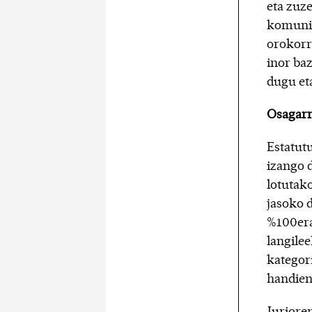
eta zuz
komunik
orokorr
inor baz
dugu et
Osagarr
Estatutu
izango d
lotutako
jasoko d
%100era 
langilee
kategor
handiene
Jurioren