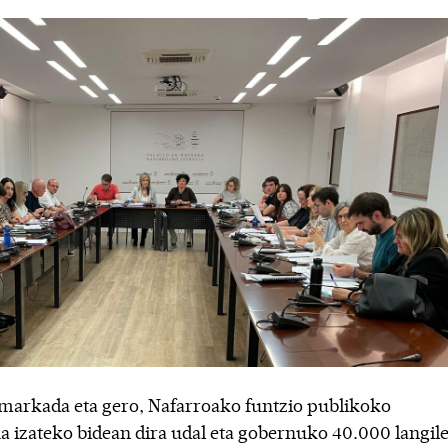
markada eta gero, Nafarroako funtzio publikoko
a izateko bidean dira udal eta gobernuko 40.000 langil