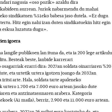
endari nagusia «oso pozik» azaldu dira
abideen aurrean. Juriok nabarmendu du mahai
eko sindikatuen %51eko babesa jaso dutela. «Ez dugu
tertu. Hitz egin nahi izan duten sindikatuekin hitz egin
a eskua luzatuta dugu».
ien igoera
a langile publikoen lan ituna da, eta ia 200 lege artikulu
itu. Besteak beste, lanbide karrerari
 osagarriak ezarri dira: 2027an soldata oinarriaren %20
ute, eta urtetik urtera igotzen joango da 2032an
iritsi arte. Hala, soldata tarte apaleneko
k urtero 1.700 eta 7.000 euro artean jasoko dute
iaren eta antzinatasunaren arabera. Kategoria
koek (A1 maila), berriz, 2.900 eta 11.000 euro artean.
 arabera, 2027an 26 milioi euro kostatuko da, eta