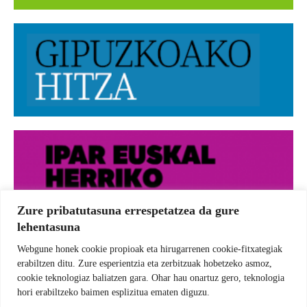
Zure pribatutasuna errespetatzea da gure
lehentasuna
Webgune honek cookie propioak eta hirugarrenen cookie-fitxategiak
erabiltzen ditu. Zure esperientzia eta zerbitzuak hobetzeko asmoz,
cookie teknologiaz baliatzen gara. Ohar hau onartuz gero, teknologia
hori erabiltzeko baimen esplizitua ematen diguzu.