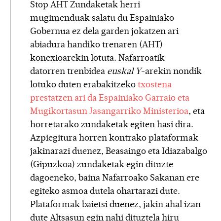
Stop AHT Zundaketak herri
mugimenduak salatu du Espainiako
Gobernua ez dela garden jokatzen ari
abiadura handiko trenaren (AHT)
konexioarekin lotuta. Nafarroatik
datorren trenbidea
euskal Y
-arekin nondik
lotuko duten erabakitzeko
txostena
prestatzen ari da Espainiako Garraio eta
Mugikortasun Jasangarriko Ministerioa
, eta
horretarako zundaketak egiten hasi dira.
Azpiegitura horren kontrako plataformak
jakinarazi duenez, Beasaingo eta Idiazabalgo
(Gipuzkoa) zundaketak egin dituzte
dagoeneko, baina Nafarroako Sakanan ere
egiteko asmoa dutela ohartarazi dute.
Plataformak baietsi duenez, jakin ahal izan
dute Altsasun egin nahi dituztela hiru