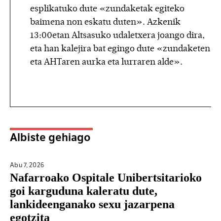
esplikatuko dute «zundaketak egiteko
baimena non eskatu duten». Azkenik
13:00etan Altsasuko udaletxera joango dira,
eta han kalejira bat egingo dute «zundaketen
eta AHTaren aurka eta lurraren alde».
Albiste gehiago
Abu 7,
2026
Nafarroako Ospitale Unibertsitarioko
goi karguduna kaleratu dute,
lankideenganako sexu jazarpena
egotzita