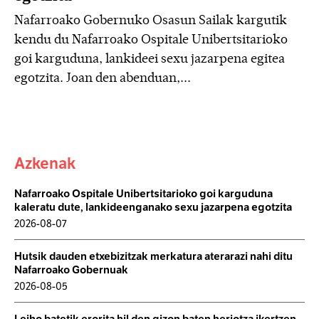
Nafarroako Gobernuko Osasun Sailak kargutik
kendu du Nafarroako Ospitale Unibertsitarioko
goi karguduna, lankideei sexu jazarpena egitea
egotzita. Joan den abenduan,...
Azkenak
Nafarroako Ospitale Unibertsitarioko goi karguduna
kaleratu dute, lankideenganako sexu jazarpena egotzita
2026-08-07
Hutsik dauden etxebizitzak merkatura aterarazi nahi ditu
Nafarroako Gobernuak
2026-08-05
Leiho batetik erorita hil den gizon baten heriotza ikertzen