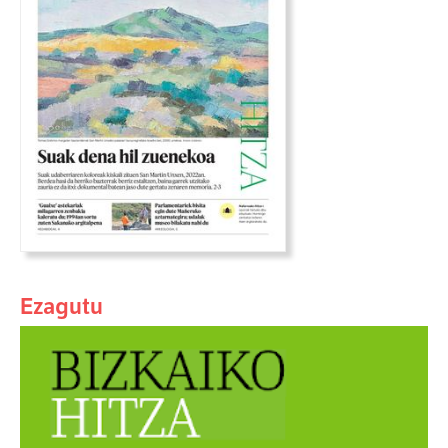
Ezagutu