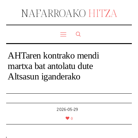
NAFARROAKO
HITZA
AHTaren kontrako mendi
martxa bat antolatu dute
Altsasun iganderako
2026-05-29
0