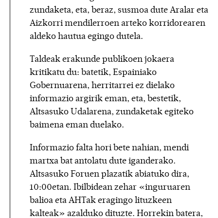
zundaketa, eta, beraz, susmoa dute Aralar eta
Aizkorri mendilerroen arteko korridorearen
aldeko hautua egingo dutela.
Taldeak erakunde publikoen jokaera
kritikatu du: batetik, Espainiako
Gobernuarena, herritarrei ez dielako
informazio argirik eman, eta, bestetik,
Altsasuko Udalarena, zundaketak egiteko
baimena eman duelako.
Informazio falta hori bete nahian, mendi
martxa bat antolatu dute iganderako.
Altsasuko Foruen plazatik abiatuko dira,
10:00etan. Ibilbidean zehar «inguruaren
balioa eta AHTak eragingo lituzkeen
kalteak» azalduko dituzte. Horrekin batera,