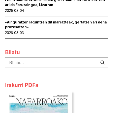
ari da Foruzaingoa, Lizarran
2026-08-04
«Ainguratzen laguntzen dit marrazteak, gertatzen ari dena
prozesatzen»
2026-08-03
Bilatu
Irakurri PDFa