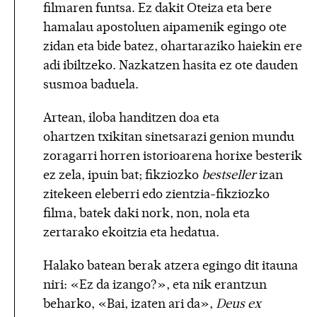
filmaren funtsa. Ez dakit Oteiza eta bere
hamalau apostoluen aipamenik egingo ote
zidan eta bide batez, ohartaraziko haiekin ere
adi ibiltzeko. Nazkatzen hasita ez ote dauden
susmoa baduela.
Artean, iloba handitzen doa eta
ohartzen txikitan sinetsarazi genion mundu
zoragarri horren istorioarena horixe besterik
ez zela, ipuin bat; fikziozko
bestseller
izan
zitekeen eleberri edo zientzia-fikziozko
filma, batek daki nork, non, nola eta
zertarako ekoitzia eta hedatua.
Halako batean berak atzera egingo dit itauna
niri: «Ez da izango?», eta nik erantzun
beharko, «Bai, izaten ari da»,
Deus ex