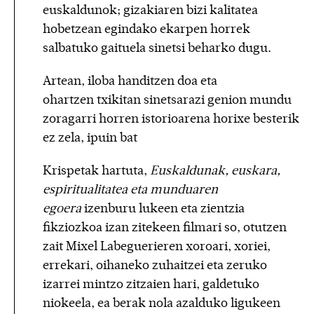
euskaldunok; gizakiaren bizi kalitatea
hobetzean egindako ekarpen horrek
salbatuko gaituela sinetsi beharko dugu.
Artean, iloba handitzen doa eta
ohartzen txikitan sinetsarazi genion mundu
zoragarri horren istorioarena horixe besterik
ez zela, ipuin bat
Krispetak hartuta,
Euskaldunak, euskara,
espiritualitatea eta munduaren
egoera
izenburu lukeen eta zientzia
fikziozkoa izan zitekeen filmari so, otutzen
zait Mixel Labeguerieren xoroari, xoriei,
errekari, oihaneko zuhaitzei eta zeruko
izarrei mintzo zitzaien hari, galdetuko
niokeela, ea berak nola azalduko ligukeen