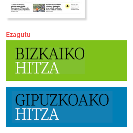
Ezagutu