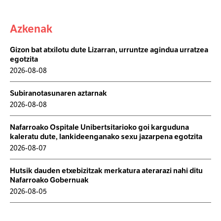
Azkenak
Gizon bat atxilotu dute Lizarran, urruntze agindua urratzea
egotzita
2026-08-08
Subiranotasunaren aztarnak
2026-08-08
Nafarroako Ospitale Unibertsitarioko goi karguduna
kaleratu dute, lankideenganako sexu jazarpena egotzita
2026-08-07
Hutsik dauden etxebizitzak merkatura aterarazi nahi ditu
Nafarroako Gobernuak
2026-08-05