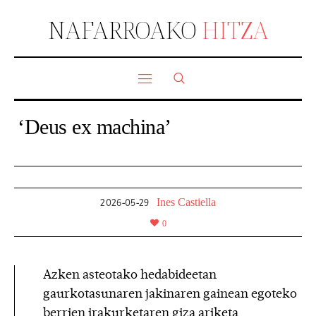
NAFARROAKO
HITZA
‘Deus ex machina’
Ines Castiella
2026-05-29
0
Azken asteotako hedabideetan
gaurkotasunaren jakinaren gainean egoteko
berrien irakurketaren giza ariketa