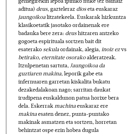
gehiegirekin lepoa ipiniko nuke (ez bainaiz
aditua)
deus
, gazteleraz
dios
eta euskaraz
jaungoikoa
litzatekeela. Euskarak hizkuntza
klasikoetatik jasotako ordainenak ere
badauka bere zera:
deus
hitzaren antzeko
gogoeta espirituala sortzen bait dit
esaterako
sekula
ordainak, alegia,
inoiz ez
vs
betirako, eternitate osorako
alderatzeak.
Itzulpenetan sartuta,
Jaungoikoa da
guztiaren makina
, leporik gabe eta
infernuaren garretan kiskalita bukatu
dezakedalakoan nago; sarritan daukat
irudipena euskaldunon patua horixe bera
dela. Eskerrak
machina
euskaraz ere
makina
esaten denez, punta-puntako
makinak asmatzen eta sortzen, horretan
behintzat ospe ezin hobea dugula