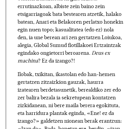
errutinazkoan, albiste zein baino zein
etsigarriagoak bata bestearen atzetik, halako
batean, Anari eta Belakoren perlatxo honekin
egin nuen topo; kasualitatea (edo ez) nola
den, ia une berean ari zen gertatzen Loiukoa,
alegia, Global Sumud flotillakoei Ertzaintzak
egindako ongietorri beroarena.
Deus ex
machina
? Ez da izango?!
Ilobak, txikitan, ikastolan edo han-hemen
gertatzen zitzaizkion gauzak, haurra
izatearen berdetasunetik, berealdiko zer edo
zer balira bezala ia sekretupean kontatzen
zizkidanean, ni bere maila berera egokituta,
eta harridura plantak eginda, «Ene! ez da
izango?» galdetzen nionean berak erantzun:
«Izan da». Bada, honetan ere, berdin, «izan