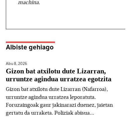
machina
.
Albiste gehiago
Abu 8,
2026
Gizon bat atxilotu dute Lizarran,
urruntze agindua urratzea egotzita
Gizon bat atxilotu dute Lizarran (Nafarroa),
urruntze agindua urratzea leporatuta.
Foruzaingoak gaur jakinarazi duenez, jaietan
gertatu da urraketa. Poliziak abisua...