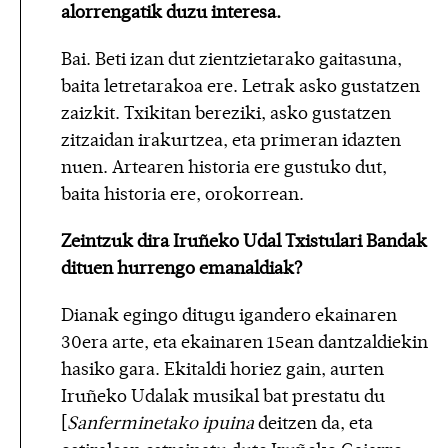
alorrengatik duzu interesa.
Bai. Beti izan dut zientzietarako gaitasuna,
baita letretarakoa ere. Letrak asko gustatzen
zaizkit. Txikitan bereziki, asko gustatzen
zitzaidan irakurtzea, eta primeran idazten
nuen. Artearen historia ere gustuko dut,
baita historia ere, orokorrean.
Zeintzuk dira Iruñeko Udal Txistulari Bandak
dituen hurrengo emanaldiak?
Dianak egingo ditugu igandero ekainaren
30era arte, eta ekainaren 15ean dantzaldiekin
hasiko gara. Ekitaldi horiez gain, aurten
Iruñeko Udalak musikal bat prestatu du
[
Sanferminetako ipuina
deitzen da, eta