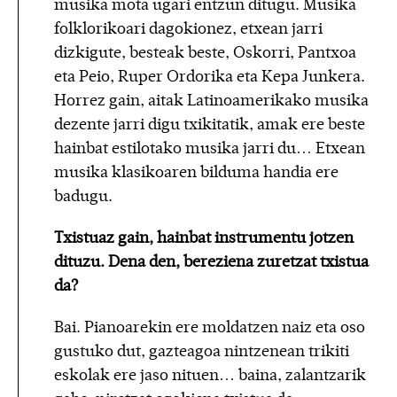
musika mota ugari entzun ditugu. Musika
folklorikoari dagokionez, etxean jarri
dizkigute, besteak beste, Oskorri, Pantxoa
eta Peio, Ruper Ordorika eta Kepa Junkera.
Horrez gain, aitak Latinoamerikako musika
dezente jarri digu txikitatik, amak ere beste
hainbat estilotako musika jarri du… Etxean
musika klasikoaren bilduma handia ere
badugu.
Txistuaz gain, hainbat instrumentu jotzen
dituzu. Dena den, bereziena zuretzat txistua
da?
Bai. Pianoarekin ere moldatzen naiz eta oso
gustuko dut, gazteagoa nintzenean trikiti
eskolak ere jaso nituen… baina, zalantzarik