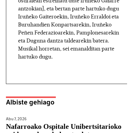
ostiralean estreinatu dute Iruñeko Gaiarre
antzokian], eta bertan parte hartuko dugu
Iruñeko Gaiteroekin, Iruñeko Erraldoi eta
Buruhandien Konpartsarekin, Iruñeko
Peñen Federazioarekin, Pamplonesarekin
eta Duguna dantza taldearekin batera.
Musikal horretan, sei emanalditan parte
hartuko dugu.
Albiste gehiago
Abu 7,
2026
Nafarroako Ospitale Unibertsitarioko