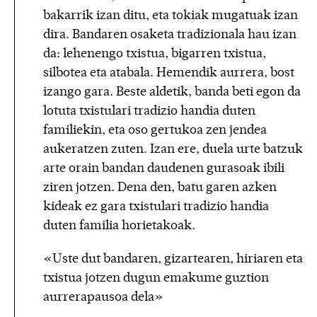
bakarrik izan ditu, eta tokiak mugatuak izan
dira. Bandaren osaketa tradizionala hau izan
da: lehenengo txistua, bigarren txistua,
silbotea eta atabala. Hemendik aurrera, bost
izango gara. Beste aldetik, banda beti egon da
lotuta txistulari tradizio handia duten
familiekin, eta oso gertukoa zen jendea
aukeratzen zuten. Izan ere, duela urte batzuk
arte orain bandan daudenen gurasoak ibili
ziren jotzen. Dena den, batu garen azken
kideak ez gara txistulari tradizio handia
duten familia horietakoak.
«Uste dut bandaren, gizartearen, hiriaren eta
txistua jotzen dugun emakume guztion
aurrerapausoa dela»