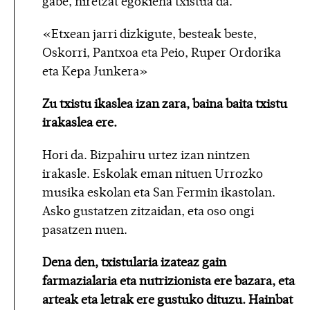
gabe, niretzat egokiena txistua da.
«Etxean jarri dizkigute, besteak beste,
Oskorri, Pantxoa eta Peio, Ruper Ordorika
eta Kepa Junkera»
Zu txistu ikaslea izan zara, baina baita txistu
irakaslea ere.
Hori da. Bizpahiru urtez izan nintzen
irakasle. Eskolak eman nituen Urrozko
musika eskolan eta San Fermin ikastolan.
Asko gustatzen zitzaidan, eta oso ongi
pasatzen nuen.
Dena den, txistularia izateaz gain
farmazialaria eta nutrizionista ere bazara, eta
arteak eta letrak ere gustuko dituzu. Hainbat