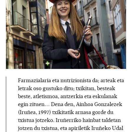
Farmazialaria eta nutrizionista da; arteak eta
letrak oso gustuko ditu; txikitan, besteak
beste, atletismoa, antzerkia eta eskulanak
egin zituen… Dena den, Ainhoa Gonzalezek
(Iruñea, 1997) txikitatik arnasa gorde du
txistua jotzeko. Iruñerriko hainbat taldetan
jotzen du txistua, eta apiriletik Iruñeko Udal