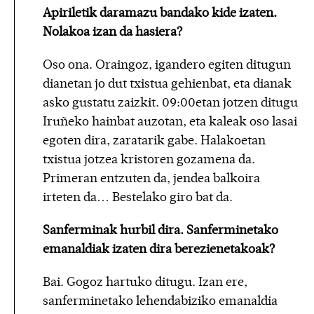
Apiriletik daramazu bandako kide izaten.
Nolakoa izan da hasiera?
Oso ona. Oraingoz, igandero egiten ditugun
dianetan jo dut txistua gehienbat, eta dianak
asko gustatu zaizkit. 09:00etan jotzen ditugu
Iruñeko hainbat auzotan, eta kaleak oso lasai
egoten dira, zaratarik gabe. Halakoetan
txistua jotzea kristoren gozamena da.
Primeran entzuten da, jendea balkoira
irteten da… Bestelako giro bat da.
Sanferminak hurbil dira. Sanferminetako
emanaldiak izaten dira berezienetakoak?
Bai. Gogoz hartuko ditugu. Izan ere,
sanferminetako lehendabiziko emanaldia