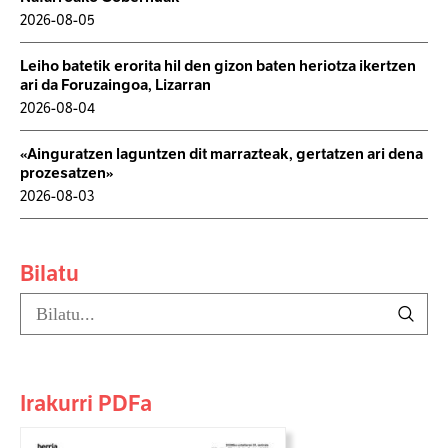
2026-08-05
Leiho batetik erorita hil den gizon baten heriotza ikertzen
ari da Foruzaingoa, Lizarran
2026-08-04
«Ainguratzen laguntzen dit marrazteak, gertatzen ari dena
prozesatzen»
2026-08-03
Bilatu
Irakurri PDFa