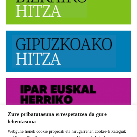
Zure pribatutasuna errespetatzea da gure
lehentasuna
Webgune honek cookie propioak eta hirugarrenen cookie-fitxategiak