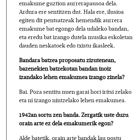
emakume guztion aurrerapausoa dela.
Ardura ere sentitzen dut. Hala ere, ilusioa
egiten dit pentsatzeak hemendik aurrera
emakume bat egongo dela udaleko bandan,
eta eredu bat izango dutela musika eskoletan
dauden neskatoek edo txistu ikasleek.
Bandara batzea proposatu zizutenean,
bazenekien batzekotan bandan inoiz
izandako lehen emakumea izango zinela?
Bai. Poza sentitu nuen garai hori iritsi zelako
eta ni izango nintzelako lehen emakumea.
1942an sortu zen banda. Zergatik uste duzu
orain arte ez dela emakumerik egon?
Alde batetik, orain arte bandak lau postu