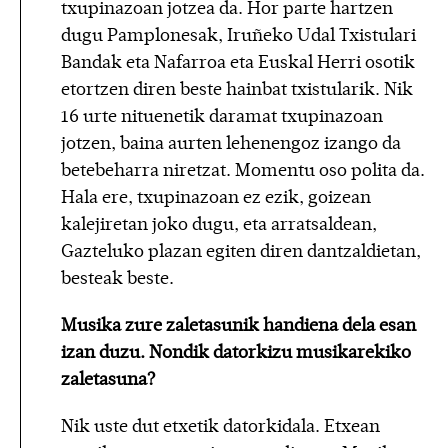
txupinazoan jotzea da. Hor parte hartzen
dugu Pamplonesak, Iruñeko Udal Txistulari
Bandak eta Nafarroa eta Euskal Herri osotik
etortzen diren beste hainbat txistularik. Nik
16 urte nituenetik daramat txupinazoan
jotzen, baina aurten lehenengoz izango da
betebeharra niretzat. Momentu oso polita da.
Hala ere, txupinazoan ez ezik, goizean
kalejiretan joko dugu, eta arratsaldean,
Gazteluko plazan egiten diren dantzaldietan,
besteak beste.
Musika zure zaletasunik handiena dela esan
izan duzu. Nondik datorkizu musikarekiko
zaletasuna?
Nik uste dut etxetik datorkidala. Etxean