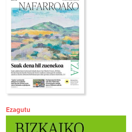
Ezagutu