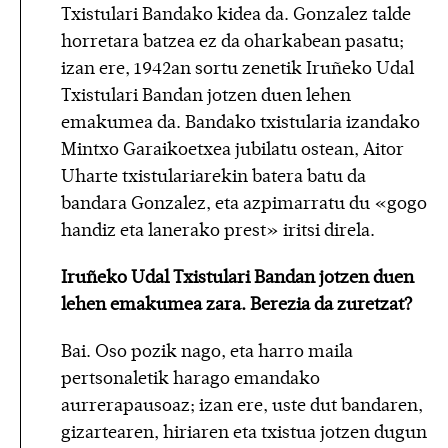
Txistulari Bandako kidea da. Gonzalez talde
horretara batzea ez da oharkabean pasatu;
izan ere, 1942an sortu zenetik Iruñeko Udal
Txistulari Bandan jotzen duen lehen
emakumea da. Bandako txistularia izandako
Mintxo Garaikoetxea jubilatu ostean, Aitor
Uharte txistulariarekin batera batu da
bandara Gonzalez, eta azpimarratu du «gogo
handiz eta lanerako prest» iritsi direla.
Iruñeko Udal Txistulari Bandan jotzen duen
lehen emakumea zara. Berezia da zuretzat?
Bai. Oso pozik nago, eta harro maila
pertsonaletik harago emandako
aurrerapausoaz; izan ere, uste dut bandaren,
gizartearen, hiriaren eta txistua jotzen dugun