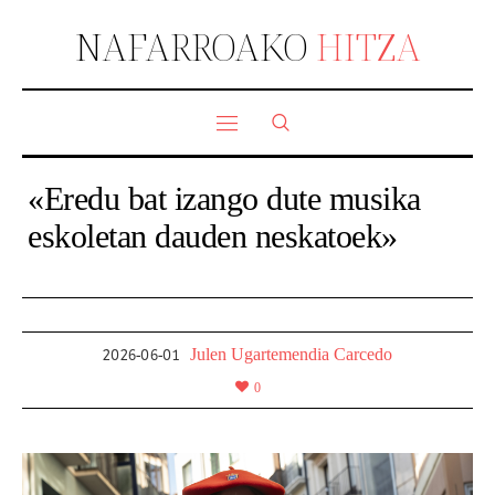
NAFARROAKO
HITZA
«Eredu bat izango dute musika
eskoletan dauden neskatoek»
Julen Ugartemendia Carcedo
2026-06-01
0