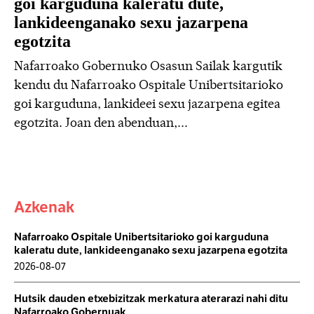
goi karguduna kaleratu dute,
lankideenganako sexu jazarpena
egotzita
Nafarroako Gobernuko Osasun Sailak kargutik
kendu du Nafarroako Ospitale Unibertsitarioko
goi karguduna, lankideei sexu jazarpena egitea
egotzita. Joan den abenduan,...
Azkenak
Nafarroako Ospitale Unibertsitarioko goi karguduna
kaleratu dute, lankideenganako sexu jazarpena egotzita
2026-08-07
Hutsik dauden etxebizitzak merkatura aterarazi nahi ditu
Nafarroako Gobernuak