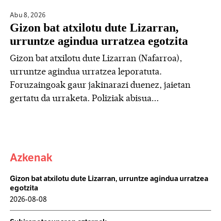
Abu 8,
2026
Gizon bat atxilotu dute Lizarran,
urruntze agindua urratzea egotzita
Gizon bat atxilotu dute Lizarran (Nafarroa),
urruntze agindua urratzea leporatuta.
Foruzaingoak gaur jakinarazi duenez, jaietan
gertatu da urraketa. Poliziak abisua...
Azkenak
Gizon bat atxilotu dute Lizarran, urruntze agindua urratzea
egotzita
2026-08-08