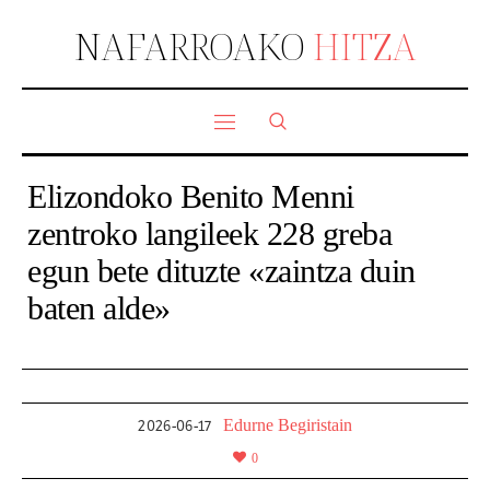
NAFARROAKO
HITZA
Elizondoko Benito Menni
zentroko langileek 228 greba
egun bete dituzte «zaintza duin
baten alde»
Edurne Begiristain
2026-06-17
0