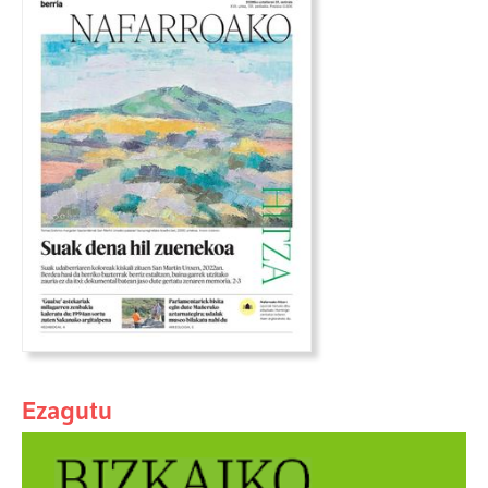
Ezagutu