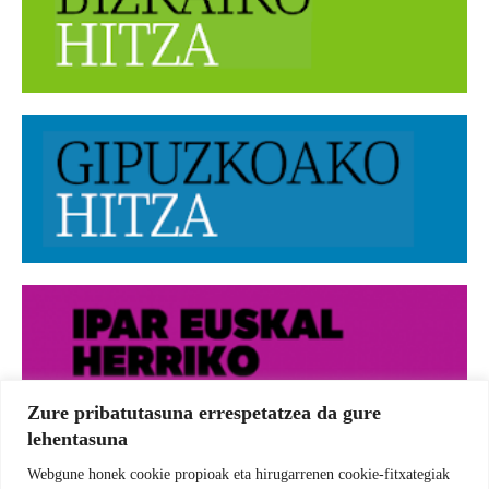
Zure pribatutasuna errespetatzea da gure
lehentasuna
Webgune honek cookie propioak eta hirugarrenen cookie-fitxategiak