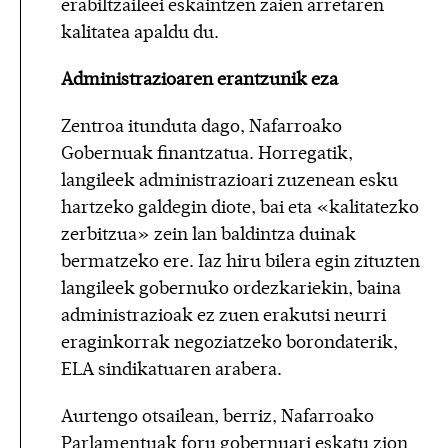
erabiltzaileei eskaintzen zaien arretaren
kalitatea apaldu du.
Administrazioaren erantzunik eza
Zentroa itunduta dago, Nafarroako
Gobernuak finantzatua. Horregatik,
langileek administrazioari zuzenean esku
hartzeko galdegin diote, bai eta «kalitatezko
zerbitzua» zein lan baldintza duinak
bermatzeko ere. Iaz hiru bilera egin zituzten
langileek gobernuko ordezkariekin, baina
administrazioak ez zuen erakutsi neurri
eraginkorrak negoziatzeko borondaterik,
ELA sindikatuaren arabera.
Aurtengo otsailean, berriz, Nafarroako
Parlamentuak foru gobernuari eskatu zion