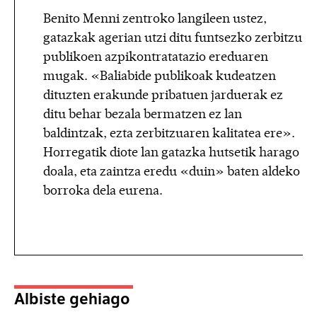
Benito Menni zentroko langileen ustez,
gatazkak agerian utzi ditu funtsezko zerbitzu
publikoen azpikontratatazio ereduaren
mugak. «Baliabide publikoak kudeatzen
dituzten erakunde pribatuen jarduerak ez
ditu behar bezala bermatzen ez lan
baldintzak, ezta zerbitzuaren kalitatea ere».
Horregatik diote lan gatazka hutsetik harago
doala, eta zaintza eredu «duin» baten aldeko
borroka dela eurena.
Albiste gehiago