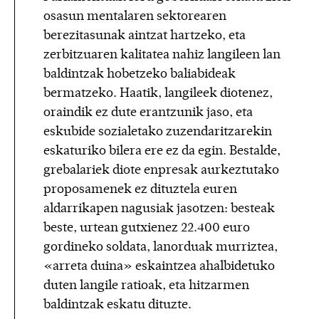
osasun mentalaren sektorearen
berezitasunak aintzat hartzeko, eta
zerbitzuaren kalitatea nahiz langileen lan
baldintzak hobetzeko baliabideak
bermatzeko. Haatik, langileek diotenez,
oraindik ez dute erantzunik jaso, eta
eskubide sozialetako zuzendaritzarekin
eskaturiko bilera ere ez da egin. Bestalde,
grebalariek diote enpresak aurkeztutako
proposamenek ez dituztela euren
aldarrikapen nagusiak jasotzen: besteak
beste, urtean gutxienez 22.400 euro
gordineko soldata, lanorduak murriztea,
«arreta duina» eskaintzea ahalbidetuko
duten langile ratioak, eta hitzarmen
baldintzak eskatu dituzte.