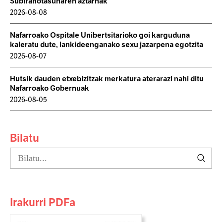
Subiranotasunaren aztarnak
2026-08-08
Nafarroako Ospitale Unibertsitarioko goi karguduna
kaleratu dute, lankideenganako sexu jazarpena egotzita
2026-08-07
Hutsik dauden etxebizitzak merkatura aterarazi nahi ditu
Nafarroako Gobernuak
2026-08-05
Bilatu
Irakurri PDFa