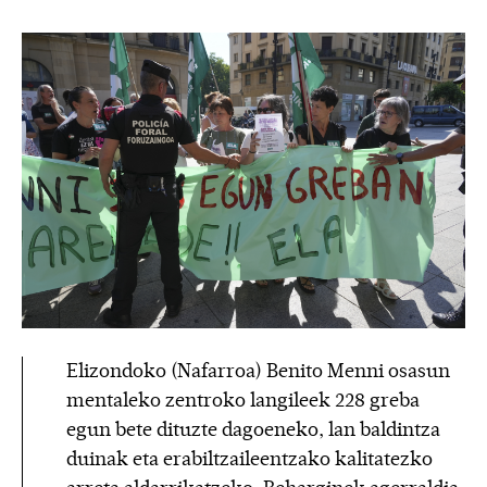
Elizondoko (Nafarroa) Benito Menni osasun
mentaleko zentroko langileek 228 greba
egun bete dituzte dagoeneko, lan baldintza
duinak eta erabiltzaileentzako kalitatezko