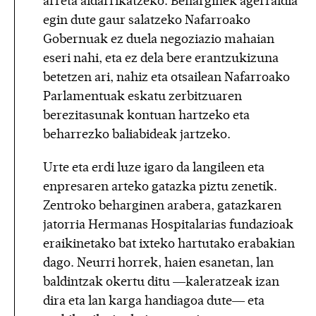
arreta aldarrikatzeko. Beharginek agerraldia
egin dute gaur salatzeko Nafarroako
Gobernuak ez duela negoziazio mahaian
eseri nahi, eta ez dela bere erantzukizuna
betetzen ari, nahiz eta otsailean Nafarroako
Parlamentuak eskatu zerbitzuaren
berezitasunak kontuan hartzeko eta
beharrezko baliabideak jartzeko.
Urte eta erdi luze igaro da langileen eta
enpresaren arteko gatazka piztu zenetik.
Zentroko beharginen arabera, gatazkaren
jatorria Hermanas Hospitalarias fundazioak
eraikinetako bat ixteko hartutako erabakian
dago. Neurri horrek, haien esanetan, lan
baldintzak okertu ditu —kaleratzeak izan
dira eta lan karga handiagoa dute— eta