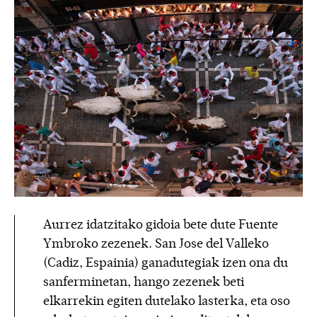
Aurrez idatzitako gidoia bete dute Fuente
Ymbroko zezenek. San Jose del Valleko
(Cadiz, Espainia) ganadutegiak izen ona du
sanferminetan, hango zezenek beti
elkarrekin egiten dutelako lasterka, eta oso