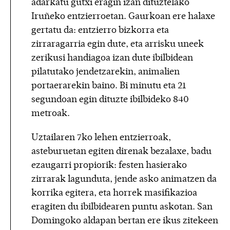
adarkatu gutxi eragin izan dituztelako
Iruñeko entzierroetan. Gaurkoan ere halaxe
gertatu da: entzierro bizkorra eta
zirraragarria egin dute, eta arrisku uneek
zerikusi handiagoa izan dute ibilbidean
pilatutako jendetzarekin, animalien
portaerarekin baino. Bi minutu eta 21
segundoan egin dituzte ibilbideko 840
metroak.
Uztailaren 7ko lehen entzierroak,
asteburuetan egiten direnak bezalaxe, badu
ezaugarri propiorik: festen hasierako
zirrarak lagunduta, jende asko animatzen da
korrika egitera, eta horrek masifikazioa
eragiten du ibilbidearen puntu askotan. San
Domingoko aldapan bertan ere ikus zitekeen