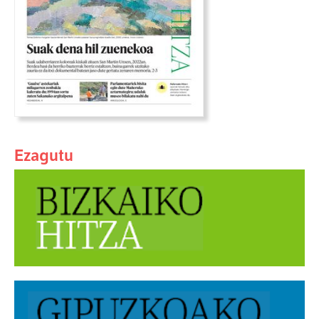
Ezagutu