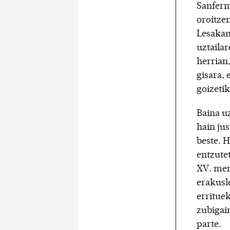
Sanferm
oroitzen
Lesakan
uztailar
herrian,
gisara, 
goizeti
Baina u
hain ju
beste. 
entzutet
XV. men
erakusle
errituek
zubigai
parte.