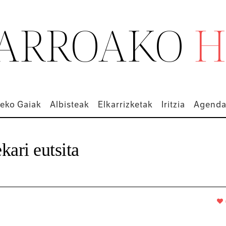
ARROAKO
H
eko Gaiak
Albisteak
Elkarrizketak
Iritzia
Agend
kari eutsita