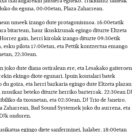
txa txarangarekin jaitsiera egiteko. Trikidantz taldeak
duko du eguna, 00:00etan, Plaza Zaharrean.
ean umeek izango dute protagonismoa. 16:00etatik
ra bitartean, haur ikuskizunak egingo dituzte Eltzeta
Horrez gain, herri kirolak izango dituzte 09:30etik
, esku pilota 17:00etan, eta Pettik kontzertua emango
netan, 22:30ean.
 joko dute diana ostiralean ere, eta Lesakako gaiteroen
rekin ekingo diote egunari. Ipuin kontalari batek
 du goiza, eta herri bazkaria egingo dute Eltzeta plazan
 musikaz beteko dituzte herriko bazterrak. 22:30ean D
ibiliko da txosnetan, eta 02:30ean, DJ Trio de Janeiro.
za Zaharrean, Bad Sound Systemek joko du aurrena, eta
DJk ondoren.
sikatua egingo diete sanferminei, halaber. 18:00etan