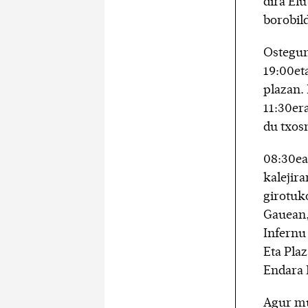
dira Elu
borobil
Ostegun
19:00eta
plazan. 
11:30era
du txos
08:30ean
kalejira
girotuko
Gauean,
Infernu 
Eta Pla
Endara 
Agur mu