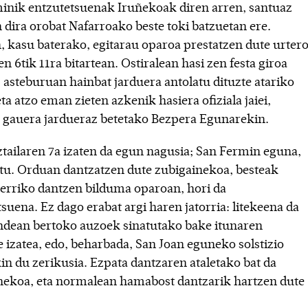
inik entzutetsuenak Iruñekoak diren arren, santuaz
 dira orobat Nafarroako beste toki batzuetan ere.
, kasu baterako, egitarau oparoa prestatzen dute urter
en 6tik 11ra bitartean. Ostiralean hasi zen festa giroa
 asteburuan hainbat jarduera antolatu dituzte atariko
eta atzo eman zieten azkenik hasiera ofiziala jaiei,
k gauera jardueraz betetako Bezpera Egunarekin.
ztailaren 7a izaten da egun nagusia; San Fermin eguna,
stu. Orduan dantzatzen dute zubigainekoa, besteak
Herriko dantzen bilduma oparoan, hori da
suena. Ez dago erabat argi haren jatorria: litekeena da
dean bertoko auzoek sinatutako bake itunaren
 izatea, edo, beharbada, San Joan eguneko solstizio
in du zerikusia. Ezpata dantzaren ataletako bat da
nekoa, eta normalean hamabost dantzarik hartzen dute