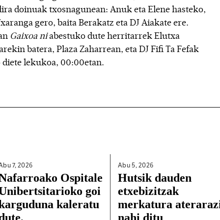
dira doinuak txosnagunean: Anuk eta Elene hasteko,
xaranga gero, baita Berakatz eta DJ Aiakate ere.
tan
Gaixoa ni
abestuko dute herritarrek Elutxa
rekin batera, Plaza Zaharrean, eta DJ Fifi Ta Fefak
 diete lekukoa, 00:00etan.
Abu 7,
2026
Abu 5,
2026
Nafarroako Ospitale
Hutsik dauden
Unibertsitarioko goi
etxebizitzak
karguduna kaleratu
merkatura ateraraz
dute,
nahi ditu