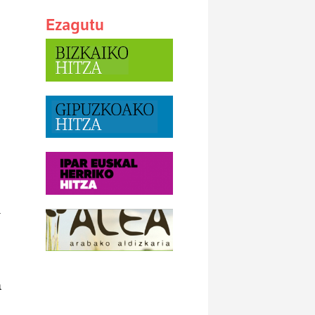
Ezagutu
k
n