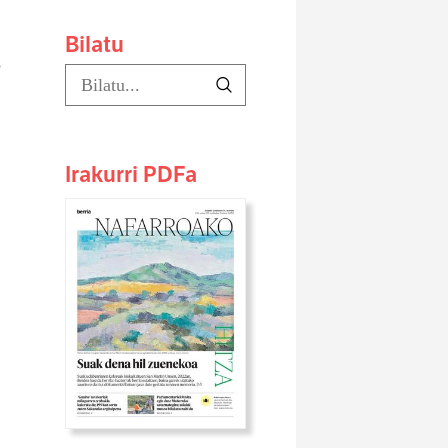
Bilatu
o
Irakurri PDFa