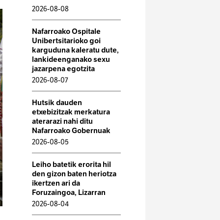
2026-08-08
Nafarroako Ospitale
Unibertsitarioko goi
karguduna kaleratu dute,
lankideenganako sexu
jazarpena egotzita
2026-08-07
Hutsik dauden
etxebizitzak merkatura
aterarazi nahi ditu
Nafarroako Gobernuak
2026-08-05
Leiho batetik erorita hil
den gizon baten heriotza
ikertzen ari da
Foruzaingoa, Lizarran
2026-08-04