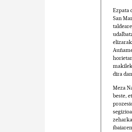
Ezpata 
San Mar
taldear
udalbat
elizarak
Auñamen
horietan
makileki
dira dan
Meza Na
beste, 
prozesi
segizioa
zeharka
ibaiaren