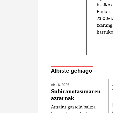
hasiko 
Elutxa T
23:00e
txaranga
hartuko
Albiste gehiago
Abu 8,
2026
Subiranotasunaren
aztarnak
Amaiur gaztelu baltza