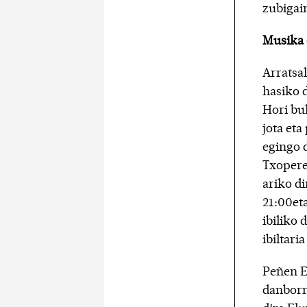
zubigai
Musika 
Arratsa
hasiko d
Hori bu
jota eta
egingo 
Txopere
ariko di
21:00et
ibiliko 
ibiltari
Peñen E
danborr