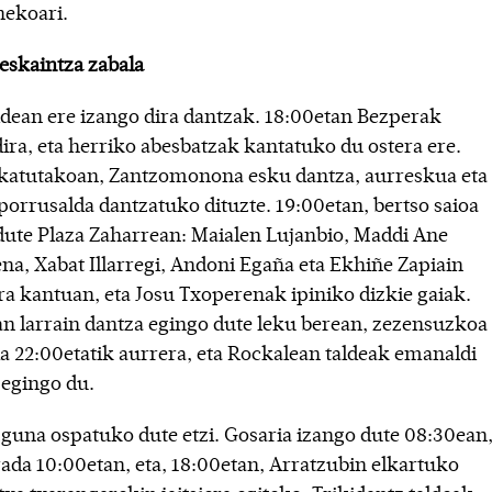
nekoari.
eskaintza zabala
ldean ere izango dira dantzak. 18:00etan Bezperak
ira, eta herriko abesbatzak kantatuko du ostera ere.
katutakoan, Zantzomonona esku dantza, aurreskua eta
 porrusalda dantzatuko dituzte. 19:00etan, bertso saioa
dute Plaza Zaharrean: Maialen Lujanbio, Maddi Ane
na, Xabat Illarregi, Andoni Egaña eta Ekhiñe Zapiain
ra kantuan, eta Josu Txoperenak ipiniko dizkie gaiak.
an larrain dantza egingo dute leku berean, zezensuzkoa
da 22:00etatik aurrera, eta Rockalean taldeak emanaldi
a egingo du.
guna ospatuko dute etzi. Gosaria izango dute 08:30ean
ada 10:00etan, eta, 18:00etan, Arratzubin elkartuko