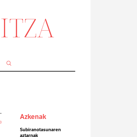
ITZA
a
Azkenak
0
Subiranotasunaren
aztarnak