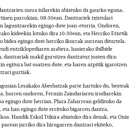
dantzarien meza isilarekin abiatuko da gaurko eguna,
tinen parrokian, 08:30ean. Dantzariek txistulari
en laguntzarekin egingo dute joan-etorria. Ondoren,
zako kideekin lotuko dira 10:30ean, eta Herriko Etxetik
o bidea egingo dute herriko ikurrak aurrean dituztela.
di entziklopediaren arabera, hasierako ibilbide
, dantzariak makil gurutzea dantzatuz joaten dira:
n egitura bat osatzen dute, eta haren azpitik igarotzen
tzari guztiak.
gusian Lesakako Abesbatzak parte hartuko du, bestea
eta, horren ondoren, Fermin Zaindariaren irudiarekin
oa egingo dute herrian. Plaza Zaharrean geldituko da
, eta han egingo dute errituko bigarren dantza,
koa. Handik Eskol Ttikira abiatuko dira denak, eta Oni
 parean jarriko dira hirugarren dantzari ekiteko,