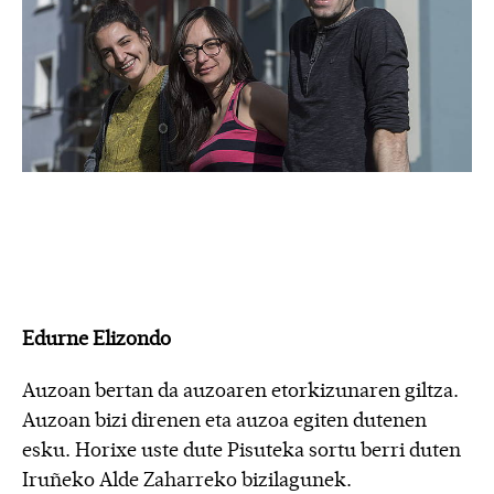
Edurne Elizondo
Auzoan bertan da auzoaren etorkizunaren giltza.
Auzoan bizi direnen eta auzoa egiten dutenen
esku. Horixe uste dute Pisuteka sortu berri duten
Iruñeko Alde Zaharreko bizilagunek.