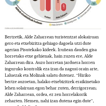
Bertzetik, Alde Zaharrean turistentzat alokairuan
gero eta etxebizitza gehiago dagoela utzi dute
agerian Pisutekako kideek. Iruñean dauden gisa
horretako etxe gehienak, hain zuzen ere, Alde
Zaharrean dira. Auzo horretan jarduera horren
inguruko kontrolik eza izan da nagusi orain arte,
Laluezak eta Molinak salatu dutenez. “Hiriko
bertze auzoetan, halako etxebizitzek eraikinetako
lehen solairuan egon behar zuten, derrigorrean;
Alde Zaharrean, ordea, ez zen horrelakorik
zehazten. Hemen, nahi izan dutena egin dute”,