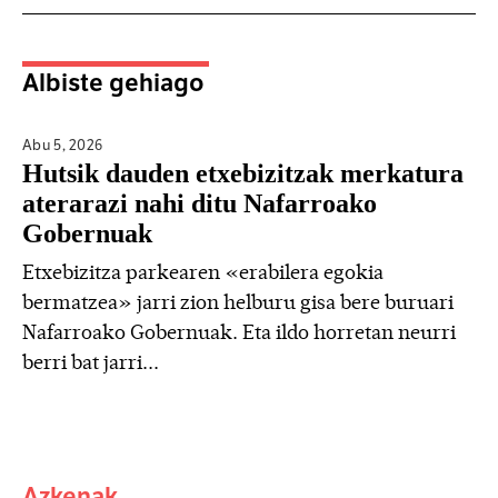
Albiste gehiago
Abu 5,
2026
Hutsik dauden etxebizitzak merkatura
aterarazi nahi ditu Nafarroako
Gobernuak
Etxebizitza parkearen «erabilera egokia
bermatzea» jarri zion helburu gisa bere buruari
Nafarroako Gobernuak. Eta ildo horretan neurri
berri bat jarri...
Azkenak