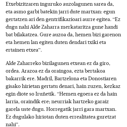
Etxebizitzaren inguruko auzolagunen sarea da,
eta asmo garbi batekin jarri dute martxan: egun
gertatzen ari den gentrifikazioari aurre egitea. “Ez
dugu nahi Alde Zaharra merkataritza gune handi
bat bilakatzea. Gure auzoa da, hemen bizi garenon
eta hemen lan egiten duten dendari txiki eta
ertainen etxea”.
Alde Zaharreko bizilagunen etxean ez da giro,
ordea. Arazoa ez da oraingoa, ezta bertakoa
bakarrik ere. Madril, Bartzelona eta Donostiaren
gisako hirietan gertatu denari, hain zuzen, kezkaz
egin diote so Iruñetik. “Hemen egoera ez da hain
larria, oraindik ere; neurriak hartzeko garaiz
garela uste dugu. Horregatik jarri gara martxan.
Ez dugulako hiriotan duten errealitatea guretzat
nahi”.