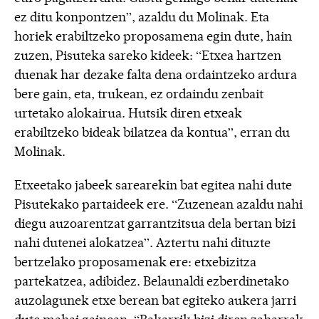
ez ditu konpontzen”, azaldu du Molinak. Eta
horiek erabiltzeko proposamena egin dute, hain
zuzen, Pisuteka sareko kideek: “Etxea hartzen
duenak har dezake falta dena ordaintzeko ardura
bere gain, eta, trukean, ez ordaindu zenbait
urtetako alokairua. Hutsik diren etxeak
erabiltzeko bideak bilatzea da kontua”, erran du
Molinak.
Etxeetako jabeek sarearekin bat egitea nahi dute
Pisutekako partaideek ere. “Zuzenean azaldu nahi
diegu auzoarentzat garrantzitsua dela bertan bizi
nahi dutenei alokatzea”. Aztertu nahi dituzte
bertzelako proposamenak ere: etxebizitza
partekatzea, adibidez. Belaunaldi ezberdinetako
auzolagunek etxe berean bat egiteko aukera jarri