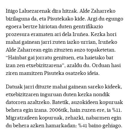
Iñigo Laluezarenak dira hitzak. Alde Zaharreko
bizilaguna da, eta Pisutekako kide. Argi du egungo
egoera bertze hiriotan duten gentrifikazio
prozesura eramaten ari dela Iruñea. Kezka hori
mahai gainean jarri zuten iazko urrian, Iruñeko
Alde Zaharrean egin zituzten auzo topaketetan.
“Hainbat gai jorratu genituen, eta haietako bat
izan zen etxebizitzarena”, azaldu du. Orduan hasi
ziren mamitzen Pisuteka osatzeko ideia.
Datuak jarri dituzte mahai gainean sareko kideek,
etxebizitzaren inguruan duten kezka nondik
datorren azaltzeko. Batetik, auzokideen kopuruak
behera egin izana. 2006tik, hain zuzen ere, ia %11.
Migratzaileen kopuruak, zehazki, nabarmen egin
du behera azken hamarkadan: %41 baino gehiago.