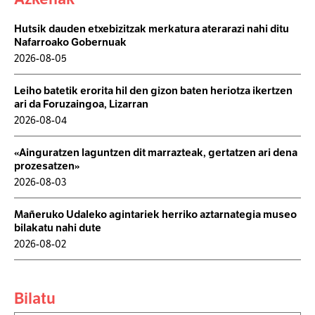
Hutsik dauden etxebizitzak merkatura aterarazi nahi ditu
Nafarroako Gobernuak
2026-08-05
Leiho batetik erorita hil den gizon baten heriotza ikertzen
ari da Foruzaingoa, Lizarran
2026-08-04
«Ainguratzen laguntzen dit marrazteak, gertatzen ari dena
prozesatzen»
2026-08-03
Mañeruko Udaleko agintariek herriko aztarnategia museo
bilakatu nahi dute
2026-08-02
Bilatu