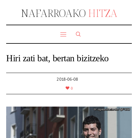
NAFARROAKO
HITZA
Hiri zati bat, bertan bizitzeko
2018-06-08
0