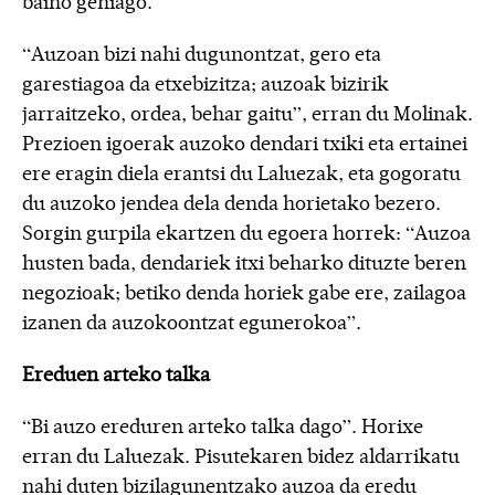
baino gehiago.
“Auzoan bizi nahi dugunontzat, gero eta
garestiagoa da etxebizitza; auzoak bizirik
jarraitzeko, ordea, behar gaitu”, erran du Molinak.
Prezioen igoerak auzoko dendari txiki eta ertainei
ere eragin diela erantsi du Laluezak, eta gogoratu
du auzoko jendea dela denda horietako bezero.
Sorgin gurpila ekartzen du egoera horrek: “Auzoa
husten bada, dendariek itxi beharko dituzte beren
negozioak; betiko denda horiek gabe ere, zailagoa
izanen da auzokoontzat egunerokoa”.
Ereduen arteko talka
“Bi auzo ereduren arteko talka dago”. Horixe
erran du Laluezak. Pisutekaren bidez aldarrikatu
nahi duten bizilagunentzako auzoa da eredu