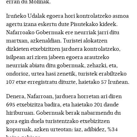
erran du Molinak.
Iruñeko Udalak egoera hori kontrolatzeko asmoa
agertu izana eskertu dute Pisutekako kideek.
Nafarroako Gobernuak ere neurriak jarri ditu
martxan, azkenaldian. Turistei alokatzen
dizkieten etxebizitzen jarduera kontrolatzeko,
isilpean ari ziren jabeen egoera arautzeko
neurriak abiatu ditu gobernuak, zehazki, eta,
ondorioz, urtea hasi zenetik, turistek erabiltzeko
107 etxe erregistratu dituzte, haietako 57 Iruñean.
Denera, Nafarroan, jarduera horretan ari diren
695 etxebizitza badira, eta haietako 201 daude
hiriburuan. Gobernuak berak nabarmendu du
gora egin duela turistentzako etxebizitzen
kopuruak, azken urteotan: iaz, adibidez, %34