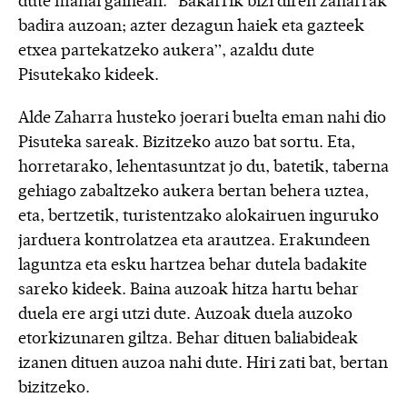
dute mahai gainean. “Bakarrik bizi diren zaharrak
badira auzoan; azter dezagun haiek eta gazteek
etxea partekatzeko aukera”, azaldu dute
Pisutekako kideek.
Alde Zaharra husteko joerari buelta eman nahi dio
Pisuteka sareak. Bizitzeko auzo bat sortu. Eta,
horretarako, lehentasuntzat jo du, batetik, taberna
gehiago zabaltzeko aukera bertan behera uztea,
eta, bertzetik, turistentzako alokairuen inguruko
jarduera kontrolatzea eta arautzea. Erakundeen
laguntza eta esku hartzea behar dutela badakite
sareko kideek. Baina auzoak hitza hartu behar
duela ere argi utzi dute. Auzoak duela auzoko
etorkizunaren giltza. Behar dituen baliabideak
izanen dituen auzoa nahi dute. Hiri zati bat, bertan
bizitzeko.