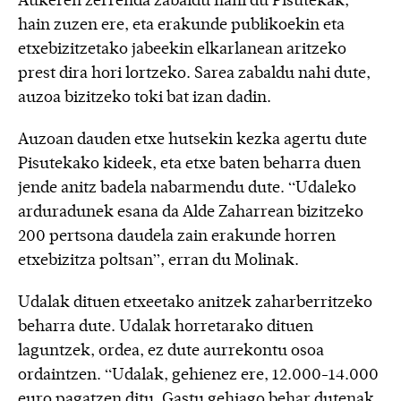
hain zuzen ere, eta erakunde publikoekin eta
etxebizitzetako jabeekin elkarlanean aritzeko
prest dira hori lortzeko. Sarea zabaldu nahi dute,
auzoa bizitzeko toki bat izan dadin.
Auzoan dauden etxe hutsekin kezka agertu dute
Pisutekako kideek, eta etxe baten beharra duen
jende anitz badela nabarmendu dute. “Udaleko
arduradunek esana da Alde Zaharrean bizitzeko
200 pertsona daudela zain erakunde horren
etxebizitza poltsan”, erran du Molinak.
Udalak dituen etxeetako anitzek zaharberritzeko
beharra dute. Udalak horretarako dituen
laguntzek, ordea, ez dute aurrekontu osoa
ordaintzen. “Udalak, gehienez ere, 12.000-14.000
euro pagatzen ditu. Gastu gehiago behar dutenak