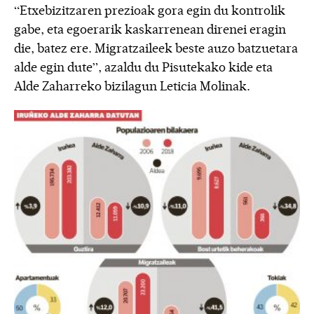
“Etxebizitzaren prezioak gora egin du kontrolik
gabe, eta egoerarik kaskarrenean direnei eragin
die, batez ere. Migratzaileek beste auzo batzuetara
alde egin dute”, azaldu du Pisutekako kide eta
Alde Zaharreko bizilagun Leticia Molinak.