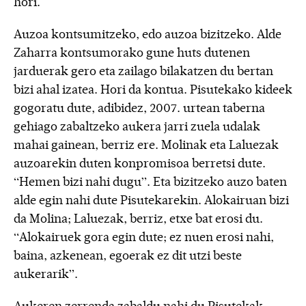
hori.
Auzoa kontsumitzeko, edo auzoa bizitzeko. Alde
Zaharra kontsumorako gune huts dutenen
jarduerak gero eta zailago bilakatzen du bertan
bizi ahal izatea. Hori da kontua. Pisutekako kideek
gogoratu dute, adibidez, 2007. urtean taberna
gehiago zabaltzeko aukera jarri zuela udalak
mahai gainean, berriz ere. Molinak eta Laluezak
auzoarekin duten konpromisoa berretsi dute.
“Hemen bizi nahi dugu”. Eta bizitzeko auzo baten
alde egin nahi dute Pisutekarekin. Alokairuan bizi
da Molina; Laluezak, berriz, etxe bat erosi du.
“Alokairuek gora egin dute; ez nuen erosi nahi,
baina, azkenean, egoerak ez dit utzi beste
aukerarik”.
Aukeren zerrenda zabaldu nahi du Pisutekak,