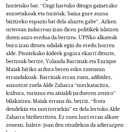
horietako bat. “Ongi hartuko ditugu gainerako
auzoetakoak eta turistak, baina gure auzoa
bizitzeko espazio bat dela ahaztu gabe”. Azken
urteotan indarrean izan diren politikek islatzen
duten auzo eredua da bertzea. UPNko alkateak
buru izan dituen udalak egin du eredu horren
alde. Pisutekako kideek gogora ekarri dituzte,
bertzeak bertze, Yolanda Barcinak eta Enrique
Maiak hiriko ardura beren esku zutenean
errandakoak. Barcinak erran zuen, adibidez,
asmotzat zuela Alde Zaharra “merkataritza,
kultura, turismo eta aisialdi jardueren zentro”
bilakatzea; Maiak errana da, berriz, “fruta
dendekin eta mertzeriekin” ez dela lortuko Alde
Zaharra biziberritzea. Ez zuen hori erran alkate
zenean, halere: joan den otsailekoa da adierazpen