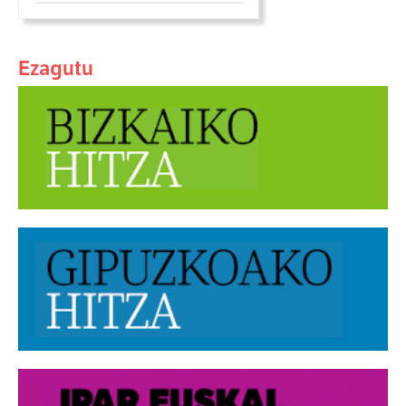
Ezagutu