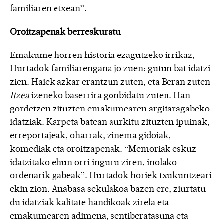
familiaren etxean”.
Oroitzapenak berreskuratu
Emakume horren historia ezagutzeko irrikaz,
Hurtadok familiarengana jo zuen: gutun bat idatzi
zien. Haiek azkar erantzun zuten, eta Beran zuten
Itzea
izeneko baserrira gonbidatu zuten. Han
gordetzen zituzten emakumearen argitaragabeko
idatziak. Karpeta batean aurkitu zituzten ipuinak,
erreportajeak, oharrak, zinema gidoiak,
komediak eta oroitzapenak. “Memoriak eskuz
idatzitako ehun orri inguru ziren, inolako
ordenarik gabeak”. Hurtadok horiek txukuntzeari
ekin zion. Anabasa sekulakoa bazen ere, ziurtatu
du idatziak kalitate handikoak zirela eta
emakumearen adimena, sentiberatasuna eta