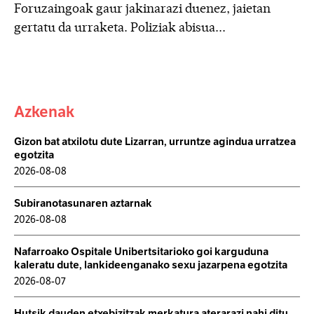
Foruzaingoak gaur jakinarazi duenez, jaietan
gertatu da urraketa. Poliziak abisua...
Azkenak
Gizon bat atxilotu dute Lizarran, urruntze agindua urratzea
egotzita
2026-08-08
Subiranotasunaren aztarnak
2026-08-08
Nafarroako Ospitale Unibertsitarioko goi karguduna
kaleratu dute, lankideenganako sexu jazarpena egotzita
2026-08-07
Hutsik dauden etxebizitzak merkatura aterarazi nahi ditu