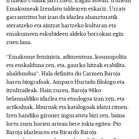
Iruñeko Udalak jarri zuen, iragan astean, Iruñean
Emakumeak Izendatu taldearen eskariz. Urrats
garrantzitsu bat izan da idazlea ahanzturatik
ateratzeko eta aintzat hartzeko kulturan eta
emakumeen eskubideen aldeko borrokan egin
zuen lana.
“Emakume feminista, adimentsua, kosmopolita
eta euskalduna zen, eta, gaurko hitzak erabilita:
ahaldundua”. Hala definitu du Carmen Baroja
haren biografoak, Amparo Hurtado filologo eta
itzultzaileak. Hain zuzen, Baroja 98ko
belaunaldiko idazlea eta etnologoa izan zen, eta
artikuluak, liburuak eta katalogoak idatzi zituen.
Izen handiko gizonez inguratuta bizi zen, baina
lortu zuen horien artean bere tokia egitea: Pio
Baroja idazlearen eta Ricardo Baroja