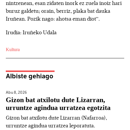
nintzenean, esan zidaten inork ez zuela inoiz hari
buruz galdetu; orain, berriz, plaka bat dauka
Iruñean. Pozik nago: ahotsa eman diot”.
Irudia: Iruñeko Udala
Kultura
Albiste gehiago
Abu 8,
2026
Gizon bat atxilotu dute Lizarran,
urruntze agindua urratzea egotzita
Gizon bat atxilotu dute Lizarran (Nafarroa),
urruntze agindua urratzea leporatuta.