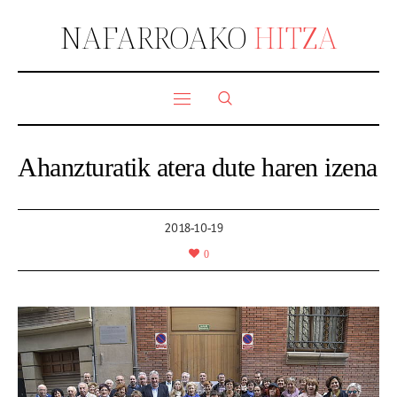
NAFARROAKO
HITZA
Ahanzturatik atera dute haren izena
2018-10-19
0