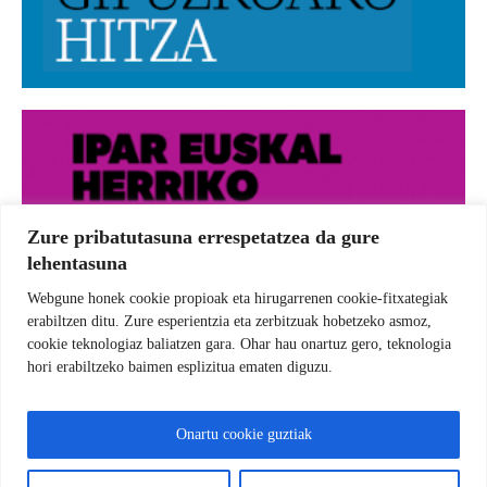
Zure pribatutasuna errespetatzea da gure
lehentasuna
Webgune honek cookie propioak eta hirugarrenen cookie-fitxategiak
erabiltzen ditu. Zure esperientzia eta zerbitzuak hobetzeko asmoz,
cookie teknologiaz baliatzen gara. Ohar hau onartuz gero, teknologia
hori erabiltzeko baimen esplizitua ematen diguzu.
Onartu cookie guztiak