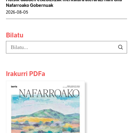
Nafarroako Gobernuak
2026-08-05
Bilatu
Irakurri PDFa