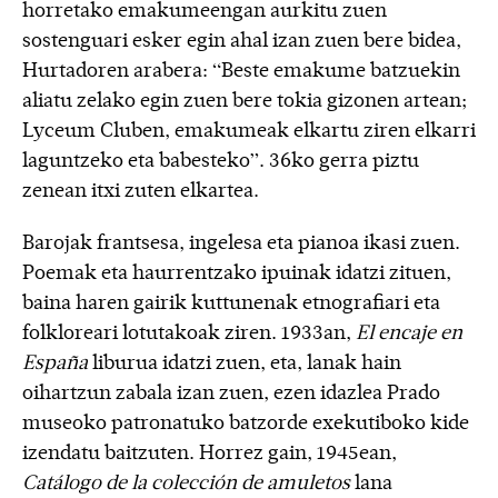
horretako emakumeengan aurkitu zuen
sostenguari esker egin ahal izan zuen bere bidea,
Hurtadoren arabera: “Beste emakume batzuekin
aliatu zelako egin zuen bere tokia gizonen artean;
Lyceum Cluben, emakumeak elkartu ziren elkarri
laguntzeko eta babesteko”. 36ko gerra piztu
zenean itxi zuten elkartea.
Barojak frantsesa, ingelesa eta pianoa ikasi zuen.
Poemak eta haurrentzako ipuinak idatzi zituen,
baina haren gairik kuttunenak etnografiari eta
folkloreari lotutakoak ziren. 1933an,
El encaje en
España
liburua idatzi zuen, eta, lanak hain
oihartzun zabala izan zuen, ezen idazlea Prado
museoko patronatuko batzorde exekutiboko kide
izendatu baitzuten. Horrez gain, 1945ean,
Catálogo de la colección de amuletos
lana