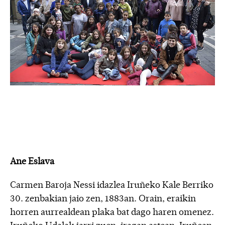
Ane Eslava
Carmen Baroja Nessi idazlea Iruñeko Kale Berriko
30. zenbakian jaio zen, 1883an. Orain, eraikin
horren aurrealdean plaka bat dago haren omenez.