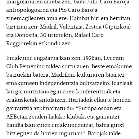
margolariaren arreba zen, baita Julio Caro Baroja
antropologoaren eta Pio Caro Baroja
zinemagilearen ama ere. Hainbat hiri eta herritan
bizi izan zen: Madril, Valentzia, Zestoa (Gipuzkoa)
eta Donostia. 30 urterekin, Rafael Caro
Raggiorekin ezkondu zen.
Emakume engaiatua izan zen. 1926an, Lyceum
Club Femenino taldea sortu zuen, beste emakume
batzuekin batera, Madrilen, kulturaren bitartez
emakumeen independentzia bultzatzeko. Idazleak
lan garrantzitsua egin zuen konferentziak eta
erakusketak antolatzen. Hurtadok elkarte horren
garrantzia azpimarratu du: “Europa osoan eta
AEBetan zeuden halako klubak, eta garrantzi
handia izan zuten emakumeentzat, baina gutxi
hitz egiten da horien inguruan”. Barojak talde