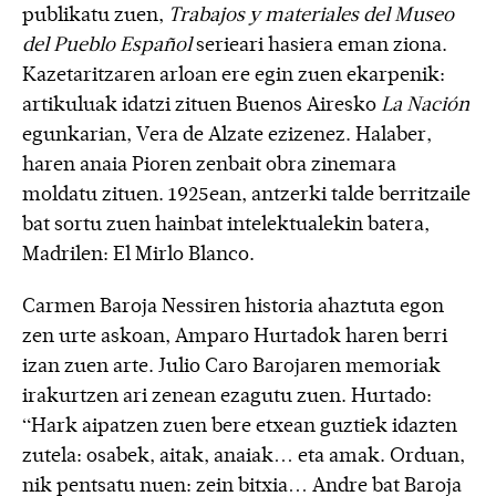
publikatu zuen,
Trabajos y materiales del Museo
del Pueblo Español
serieari hasiera eman ziona.
Kazetaritzaren arloan ere egin zuen ekarpenik:
artikuluak idatzi zituen Buenos Airesko
La Nación
egunkarian, Vera de Alzate ezizenez. Halaber,
haren anaia Pioren zenbait obra zinemara
moldatu zituen. 1925ean, antzerki talde berritzaile
bat sortu zuen hainbat intelektualekin batera,
Madrilen: El Mirlo Blanco.
Carmen Baroja Nessiren historia ahaztuta egon
zen urte askoan, Amparo Hurtadok haren berri
izan zuen arte. Julio Caro Barojaren memoriak
irakurtzen ari zenean ezagutu zuen. Hurtado:
“Hark aipatzen zuen bere etxean guztiek idazten
zutela: osabek, aitak, anaiak… eta amak. Orduan,
nik pentsatu nuen: zein bitxia… Andre bat Baroja