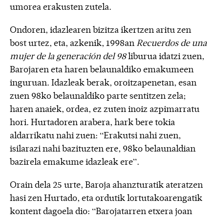
umorea erakusten zutela.
Ondoren, idazlearen bizitza ikertzen aritu zen
bost urtez, eta, azkenik, 1998an
Recuerdos de una
mujer de la generación del 98
liburua idatzi zuen,
Barojaren eta haren belaunaldiko emakumeen
inguruan. Idazleak berak, oroitzapenetan, esan
zuen 98ko belaunaldiko parte sentitzen zela;
haren anaiek, ordea, ez zuten inoiz azpimarratu
hori. Hurtadoren arabera, hark bere tokia
aldarrikatu nahi zuen: “Erakutsi nahi zuen,
isilarazi nahi bazituzten ere, 98ko belaunaldian
bazirela emakume idazleak ere”.
Orain dela 25 urte, Baroja ahanzturatik ateratzen
hasi zen Hurtado, eta ordutik lortutakoarengatik
kontent dagoela dio: “Barojatarren etxera joan