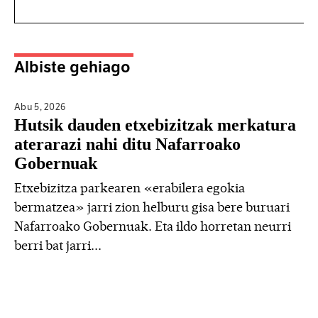
Albiste gehiago
Abu 5,
2026
Hutsik dauden etxebizitzak merkatura
aterarazi nahi ditu Nafarroako
Gobernuak
Etxebizitza parkearen «erabilera egokia
bermatzea» jarri zion helburu gisa bere buruari
Nafarroako Gobernuak. Eta ildo horretan neurri
berri bat jarri...