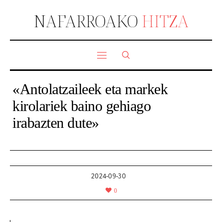
NAFARROAKO
HITZA
«Antolatzaileek eta markek
kirolariek baino gehiago
irabazten dute»
2024-09-30
0