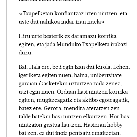
«Txapelketan konfiantzaz irten nintzen, eta
uste dut nahikoa indar izan nuela»
Hiru urte besterik ez daramazu korrika
egiten, eta jada Munduko Txapelketa irabazi
duzu.
Bai. Hala ere, beti egin izan dut kirola. Lehen,
igeriketa egiten nuen, baina, unibertsitate
garaian ikasketekin uztartzea zaila zenez,
utzi egin nuen. Orduan hasi nintzen korrika
egiten, mugitzeagatik eta aktibo egoteagatik,
batez ere. Gerora, mendira ateratzen zen
talde batekin hasi nintzen elkartzen. Hor hasi
nintzaion gustua hartzen. Hasieran hobby
bat zen; ez dut inoiz pentsatu emaitzetan.