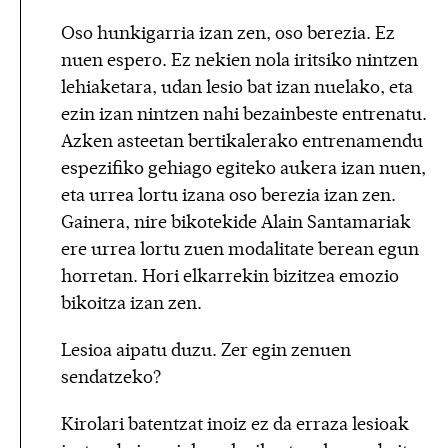
Oso hunkigarria izan zen, oso berezia. Ez
nuen espero. Ez nekien nola iritsiko nintzen
lehiaketara, udan lesio bat izan nuelako, eta
ezin izan nintzen nahi bezainbeste entrenatu.
Azken asteetan bertikalerako entrenamendu
espezifiko gehiago egiteko aukera izan nuen,
eta urrea lortu izana oso berezia izan zen.
Gainera, nire bikotekide Alain Santamariak
ere urrea lortu zuen modalitate berean egun
horretan. Hori elkarrekin bizitzea emozio
bikoitza izan zen.
Lesioa aipatu duzu. Zer egin zenuen
sendatzeko?
Kirolari batentzat inoiz ez da erraza lesioak