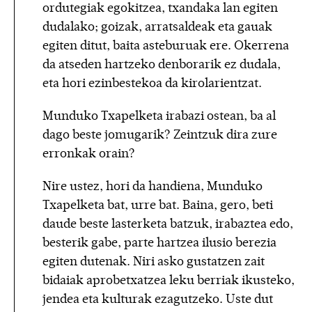
ordutegiak egokitzea, txandaka lan egiten
dudalako; goizak, arratsaldeak eta gauak
egiten ditut, baita asteburuak ere. Okerrena
da atseden hartzeko denborarik ez dudala,
eta hori ezinbestekoa da kirolarientzat.
Munduko Txapelketa irabazi ostean, ba al
dago beste jomugarik? Zeintzuk dira zure
erronkak orain?
Nire ustez, hori da handiena, Munduko
Txapelketa bat, urre bat. Baina, gero, beti
daude beste lasterketa batzuk, irabaztea edo,
besterik gabe, parte hartzea ilusio berezia
egiten dutenak. Niri asko gustatzen zait
bidaiak aprobetxatzea leku berriak ikusteko,
jendea eta kulturak ezagutzeko. Uste dut