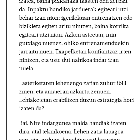
izatea, baina pixkanaka ikasten den zerbait
da. Inpaktu handiko jarduerak egiteari utzi
behar izan nion; igerilekuan entrenatzen edo
bizikleta egiten aritu nintzen, baina korrika
egiteari utzi nion. Azken asteetan, min
gutxiago nuenez, ohiko entrenamenduekin
jarraitu nuen. Txapelketan konfiantzaz irten
nintzen, eta uste dut nahikoa indar izan
nuela.
Lasterketaren lehenengo zatian zuhur ibili
zinen, eta amaieran azkartu zenuen.
Lehiaketetan erabiltzen duzun estrategia hori
izaten da?
Bai. Nire indargunea malda handiak izaten
dira, atal teknikoena. Lehen zatia lauagoa