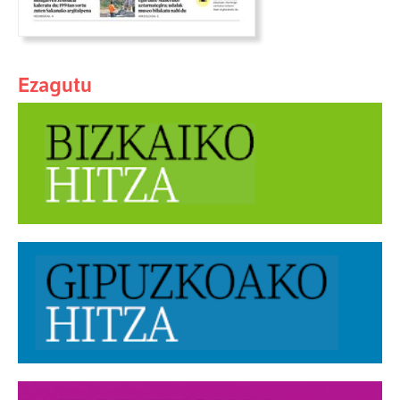
Ezagutu