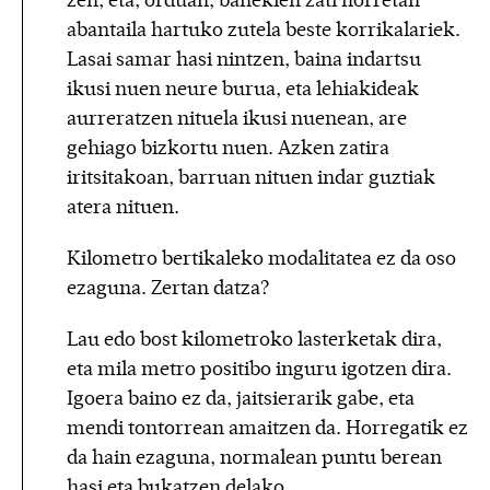
zen, eta, orduan, banekien zati horretan
abantaila hartuko zutela beste korrikalariek.
Lasai samar hasi nintzen, baina indartsu
ikusi nuen neure burua, eta lehiakideak
aurreratzen nituela ikusi nuenean, are
gehiago bizkortu nuen. Azken zatira
iritsitakoan, barruan nituen indar guztiak
atera nituen.
Kilometro bertikaleko modalitatea ez da oso
ezaguna. Zertan datza?
Lau edo bost kilometroko lasterketak dira,
eta mila metro positibo inguru igotzen dira.
Igoera baino ez da, jaitsierarik gabe, eta
mendi tontorrean amaitzen da. Horregatik ez
da hain ezaguna, normalean puntu berean
hasi eta bukatzen delako.