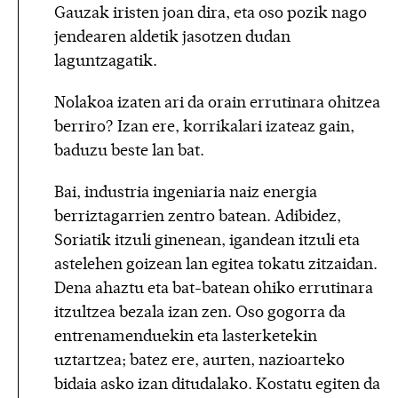
Gauzak iristen joan dira, eta oso pozik nago
jendearen aldetik jasotzen dudan
laguntzagatik.
Nolakoa izaten ari da orain errutinara ohitzea
berriro? Izan ere, korrikalari izateaz gain,
baduzu beste lan bat.
Bai, industria ingeniaria naiz energia
berriztagarrien zentro batean. Adibidez,
Soriatik itzuli ginenean, igandean itzuli eta
astelehen goizean lan egitea tokatu zitzaidan.
Dena ahaztu eta bat-batean ohiko errutinara
itzultzea bezala izan zen. Oso gogorra da
entrenamenduekin eta lasterketekin
uztartzea; batez ere, aurten, nazioarteko
bidaia asko izan ditudalako. Kostatu egiten da