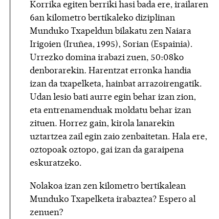
Korrika egiten berriki hasi bada ere, irailaren
6an kilometro bertikaleko diziplinan
Munduko Txapeldun bilakatu zen Naiara
Irigoien (Iruñea, 1995), Sorian (Espainia).
Urrezko domina irabazi zuen, 50:08ko
denborarekin. Harentzat erronka handia
izan da txapelketa, hainbat arrazoirengatik.
Udan lesio bati aurre egin behar izan zion,
eta entrenamenduak moldatu behar izan
zituen. Horrez gain, kirola lanarekin
uztartzea zail egin zaio zenbaitetan. Hala ere,
oztopoak oztopo, gai izan da garaipena
eskuratzeko.
Nolakoa izan zen kilometro bertikalean
Munduko Txapelketa irabaztea? Espero al
zenuen?