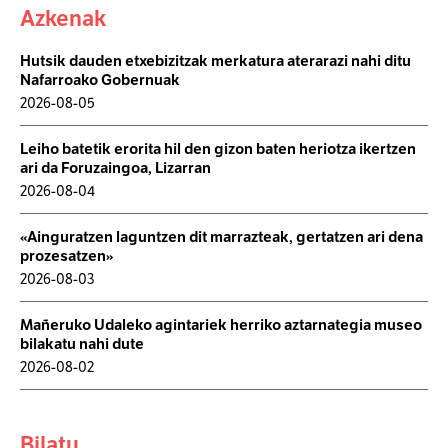
Azkenak
Hutsik dauden etxebizitzak merkatura aterarazi nahi ditu
Nafarroako Gobernuak
2026-08-05
Leiho batetik erorita hil den gizon baten heriotza ikertzen
ari da Foruzaingoa, Lizarran
2026-08-04
«Ainguratzen laguntzen dit marrazteak, gertatzen ari dena
prozesatzen»
2026-08-03
Mañeruko Udaleko agintariek herriko aztarnategia museo
bilakatu nahi dute
2026-08-02
Bilatu