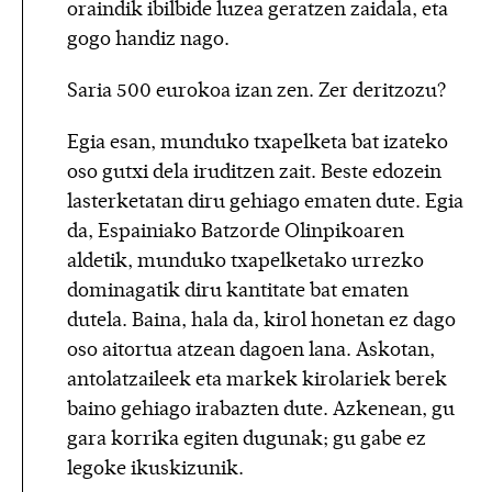
oraindik ibilbide luzea geratzen zaidala, eta
gogo handiz nago.
Saria 500 eurokoa izan zen. Zer deritzozu?
Egia esan, munduko txapelketa bat izateko
oso gutxi dela iruditzen zait. Beste edozein
lasterketatan diru gehiago ematen dute. Egia
da, Espainiako Batzorde Olinpikoaren
aldetik, munduko txapelketako urrezko
dominagatik diru kantitate bat ematen
dutela. Baina, hala da, kirol honetan ez dago
oso aitortua atzean dagoen lana. Askotan,
antolatzaileek eta markek kirolariek berek
baino gehiago irabazten dute. Azkenean, gu
gara korrika egiten dugunak; gu gabe ez
legoke ikuskizunik.