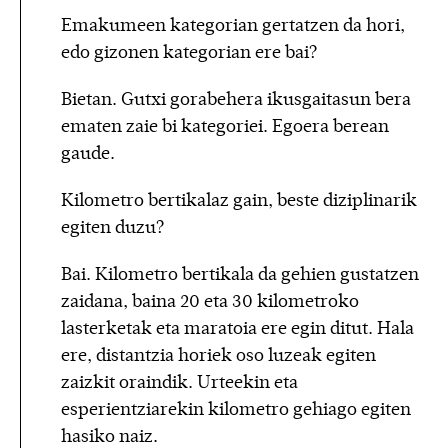
Emakumeen kategorian gertatzen da hori,
edo gizonen kategorian ere bai?
Bietan. Gutxi gorabehera ikusgaitasun bera
ematen zaie bi kategoriei. Egoera berean
gaude.
Kilometro bertikalaz gain, beste diziplinarik
egiten duzu?
Bai. Kilometro bertikala da gehien gustatzen
zaidana, baina 20 eta 30 kilometroko
lasterketak eta maratoia ere egin ditut. Hala
ere, distantzia horiek oso luzeak egiten
zaizkit oraindik. Urteekin eta
esperientziarekin kilometro gehiago egiten
hasiko naiz.