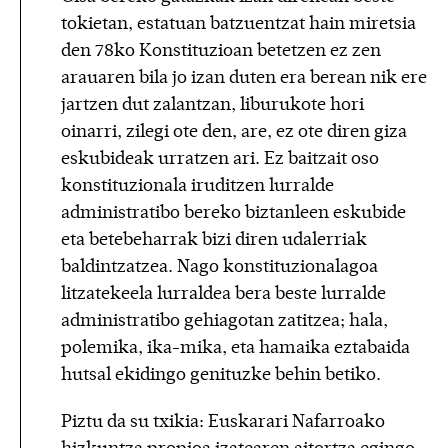
tokietan, estatuan batzuentzat hain miretsia
den 78ko Konstituzioan betetzen ez zen
arauaren bila jo izan duten era berean nik ere
jartzen dut zalantzan, liburukote hori
oinarri, zilegi ote den, are, ez ote diren giza
eskubideak urratzen ari. Ez baitzait oso
konstituzionala iruditzen lurralde
administratibo bereko biztanleen eskubide
eta betebeharrak bizi diren udalerriak
baldintzatzea. Nago konstituzionalagoa
litzatekeela lurraldea bera beste lurralde
administratibo gehiagotan zatitzea; hala,
polemika, ika-mika, eta hamaika eztabaida
hutsal ekidingo genituzke behin betiko.
Piztu da su txikia: Euskarari Nafarroako