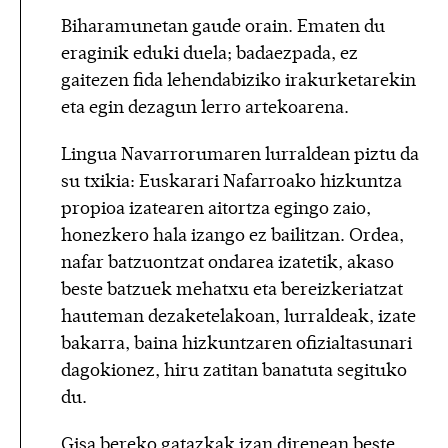
Biharamunetan gaude orain. Ematen du
eraginik eduki duela; badaezpada, ez
gaitezen fida lehendabiziko irakurketarekin
eta egin dezagun lerro artekoarena.
Lingua Navarrorumaren lurraldean piztu da
su txikia: Euskarari Nafarroako hizkuntza
propioa izatearen aitortza egingo zaio,
honezkero hala izango ez bailitzan. Ordea,
nafar batzuontzat ondarea izatetik, akaso
beste batzuek mehatxu eta bereizkeriatzat
hauteman dezaketelakoan, lurraldeak, izate
bakarra, baina hizkuntzaren ofizialtasunari
dagokionez, hiru zatitan banatuta segituko
du.
Gisa bereko gatazkak izan direnean beste