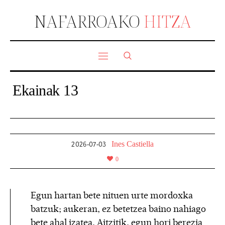
NAFARROAKO
HITZA
Ekainak 13
Ines Castiella
2026-07-03
0
Egun hartan bete nituen urte mordoxka
batzuk; aukeran, ez betetzea baino nahiago
bete ahal izatea. Aitzitik, egun hori berezia