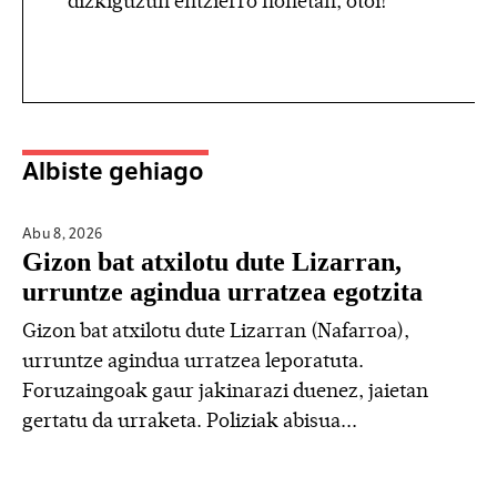
dizkiguzun entzierro honetan, otoi!
Albiste gehiago
Abu 8,
2026
Gizon bat atxilotu dute Lizarran,
urruntze agindua urratzea egotzita
Gizon bat atxilotu dute Lizarran (Nafarroa),
urruntze agindua urratzea leporatuta.
Foruzaingoak gaur jakinarazi duenez, jaietan
gertatu da urraketa. Poliziak abisua...