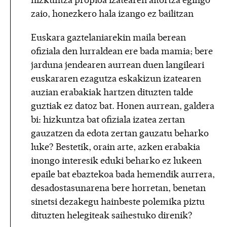
hizkuntza propioa izatearen aitortza egingo
zaio, honezkero hala izango ez bailitzan
Euskara gaztelaniarekin maila berean
ofiziala den lurraldean ere bada mamia; bere
jarduna jendearen aurrean duen langileari
euskararen ezagutza eskakizun izatearen
auzian erabakiak hartzen dituzten talde
guztiak ez datoz bat. Honen aurrean, galdera
bi: hizkuntza bat ofiziala izatea zertan
gauzatzen da edota zertan gauzatu beharko
luke? Bestetik, orain arte, azken erabakia
inongo interesik eduki beharko ez lukeen
epaile bat ebaztekoa bada hemendik aurrera,
desadostasunarena bere horretan, benetan
sinetsi dezakegu hainbeste polemika piztu
dituzten helegiteak saihestuko direnik?