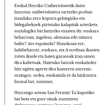
Euskal Herriko Unibertsitatetik dator
hurrena: unibertsitatera sartzeko proban
izandako zero kopuru gehiegizko eta
bidegabekoek piztutako kalapitak azterketa
soziologiko bat lantzeko ematen du: euskara
beharrean, ingelesa, alemana edo txinera
balitz? Are espainola? Honokoan ere,
halabeharrez, euskara, eta A ereduan ikasten
zuten ikasle eta haien gurasoak izan omen
dira kaltetuak. Haietako batzuk euskañolez
hitz egiten agertu dira kameren aurrean;
oraingoz, ordea, euskañola ez da hizkuntza
formal bat, zorionez.
Hurrengo astean San Fermin! Ea kapotiko
bat bota eta gure oinak zuzentzen