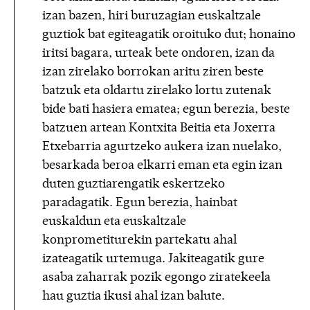
izan bazen, hiri buruzagian euskaltzale
guztiok bat egiteagatik oroituko dut; honaino
iritsi bagara, urteak bete ondoren, izan da
izan zirelako borrokan aritu ziren beste
batzuk eta oldartu zirelako lortu zutenak
bide bati hasiera ematea; egun berezia, beste
batzuen artean Kontxita Beitia eta Joxerra
Etxebarria agurtzeko aukera izan nuelako,
besarkada beroa elkarri eman eta egin izan
duten guztiarengatik eskertzeko
paradagatik. Egun berezia, hainbat
euskaldun eta euskaltzale
konprometiturekin partekatu ahal
izateagatik urtemuga. Jakiteagatik gure
asaba zaharrak pozik egongo ziratekeela
hau guztia ikusi ahal izan balute.