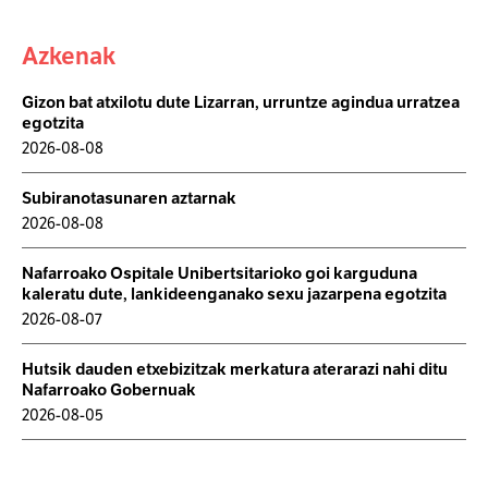
Azkenak
Gizon bat atxilotu dute Lizarran, urruntze agindua urratzea
egotzita
2026-08-08
Subiranotasunaren aztarnak
2026-08-08
Nafarroako Ospitale Unibertsitarioko goi karguduna
kaleratu dute, lankideenganako sexu jazarpena egotzita
2026-08-07
Hutsik dauden etxebizitzak merkatura aterarazi nahi ditu
Nafarroako Gobernuak
2026-08-05