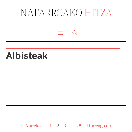
NAFARROAKO
HITZA
Albisteak
Aurrekoa
1
2
3
…
339
Hurrengoa