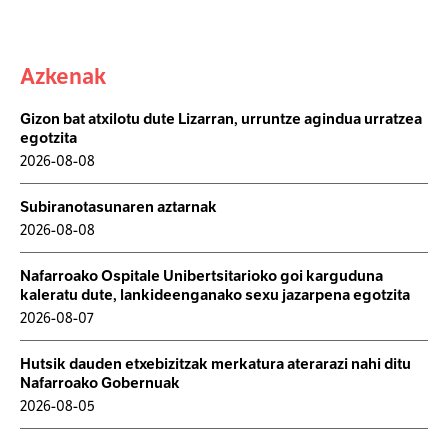
Azkenak
Gizon bat atxilotu dute Lizarran, urruntze agindua urratzea
egotzita
2026-08-08
Subiranotasunaren aztarnak
2026-08-08
Nafarroako Ospitale Unibertsitarioko goi karguduna
kaleratu dute, lankideenganako sexu jazarpena egotzita
2026-08-07
Hutsik dauden etxebizitzak merkatura aterarazi nahi ditu
Nafarroako Gobernuak
2026-08-05