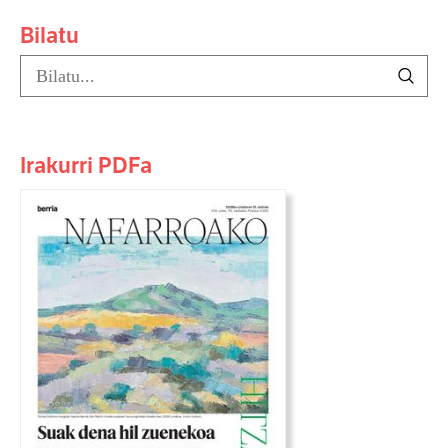
Bilatu
Irakurri PDFa