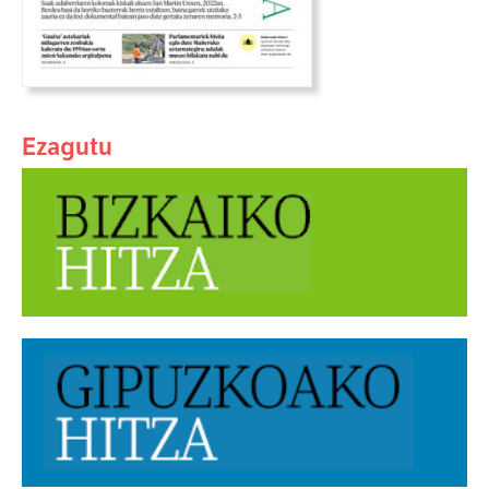
Ezagutu