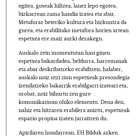
egitea, goseak hiltzea, lanez lepo egotea,
bizkarrean zama handia izatea eta abar.
Metaforaz beteriko kultura eta hizkuntza da
gurea, eta erabilitako metafora horien artean
espetxea ere maiz aurki dezakegu.
Auskalo zein momentutan hasi ginen
espetxea bakardadea, beldurra, harremanak
eta abar deskribatzeko erabiltzen; halaber,
auskalo noiz utzi zion espetxeak presondegia
izendatzeko bakarrik erabilgarri izateari eta,
orobat, noiz bihurtu zen gure
komunikazioan ohiko elementu. Dena den,
nahiz eta hitzaren erabilera aniztu, espetxeak
espazio propioa izaten jarraitzen du.
Apirilaren hondarrean, EH Bilduk azken