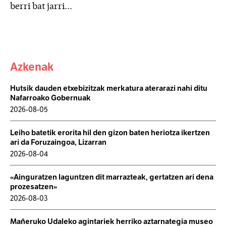
berri bat jarri...
Azkenak
Hutsik dauden etxebizitzak merkatura aterarazi nahi ditu
Nafarroako Gobernuak
2026-08-05
Leiho batetik erorita hil den gizon baten heriotza ikertzen
ari da Foruzaingoa, Lizarran
2026-08-04
«Ainguratzen laguntzen dit marrazteak, gertatzen ari dena
prozesatzen»
2026-08-03
Mañeruko Udaleko agintariek herriko aztarnategia museo