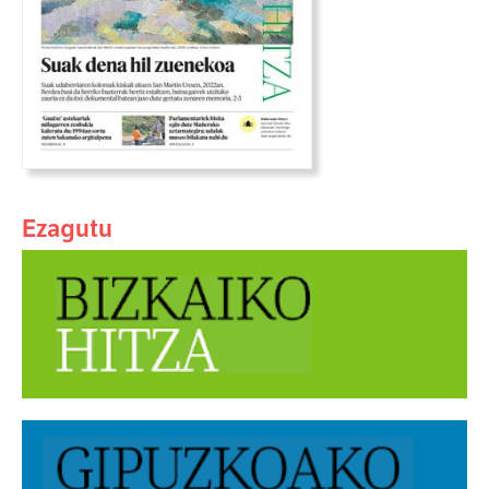
Ezagutu