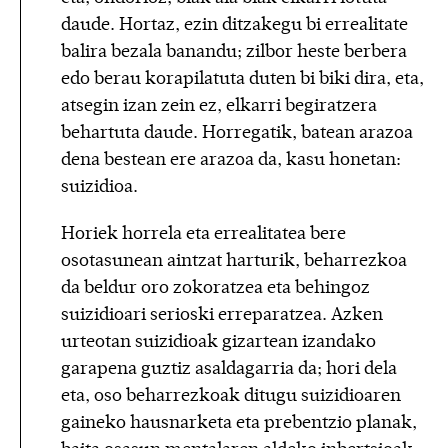
daude. Hortaz, ezin ditzakegu bi errealitate
balira bezala banandu; zilbor heste berbera
edo berau korapilatuta duten bi biki dira, eta,
atsegin izan zein ez, elkarri begiratzera
behartuta daude. Horregatik, batean arazoa
dena bestean ere arazoa da, kasu honetan:
suizidioa.
Horiek horrela eta errealitatea bere
osotasunean aintzat harturik, beharrezkoa
da beldur oro zokoratzea eta behingoz
suizidioari serioski erreparatzea. Azken
urteotan suizidioak gizartean izandako
garapena guztiz asaldagarria da; hori dela
eta, oso beharrezkoak ditugu suizidioaren
gaineko hausnarketa eta prebentzio planak,