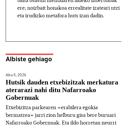
baita osasun mentalaren aldeko inbertsioak
ere; noizbait honakoa errealitate izateari utzi
eta irudizko metafora huts izan dadin.
Albiste gehiago
Abu 5,
2026
Hutsik dauden etxebizitzak merkatura
aterarazi nahi ditu Nafarroako
Gobernuak
Etxebizitza parkearen «erabilera egokia
bermatzea» jarri zion helburu gisa bere buruari
Nafarroako Gobernuak. Eta ildo horretan neurri