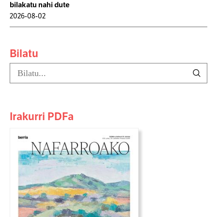
bilakatu nahi dute
2026-08-02
Bilatu
Irakurri PDFa