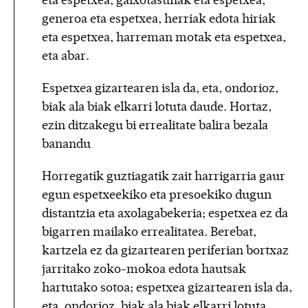
eta espetxea, gaixotasunak eta espetxea,
generoa eta espetxea, herriak edota hiriak
eta espetxea, harreman motak eta espetxea,
eta abar.
Espetxea gizartearen isla da, eta, ondorioz,
biak ala biak elkarri lotuta daude. Hortaz,
ezin ditzakegu bi errealitate balira bezala
banandu
Horregatik guztiagatik zait harrigarria gaur
egun espetxeekiko eta presoekiko dugun
distantzia eta axolagabekeria; espetxea ez da
bigarren mailako errealitatea. Berebat,
kartzela ez da gizartearen periferian bortxaz
jarritako zoko-mokoa edota hautsak
hartutako sotoa; espetxea gizartearen isla da,
eta, ondorioz, biak ala biak elkarri lotuta