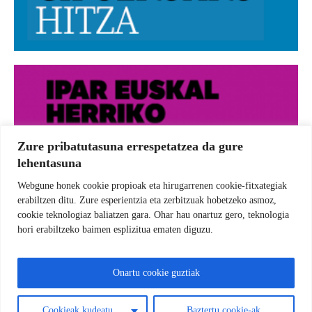
Zure pribatutasuna errespetatzea da gure
lehentasuna
Webgune honek cookie propioak eta hirugarrenen cookie-fitxategiak
erabiltzen ditu. Zure esperientzia eta zerbitzuak hobetzeko asmoz,
cookie teknologiaz baliatzen gara. Ohar hau onartuz gero, teknologia
hori erabiltzeko baimen esplizitua ematen diguzu.
Onartu cookie guztiak
Cookieak kudeatu
Baztertu cookie-ak