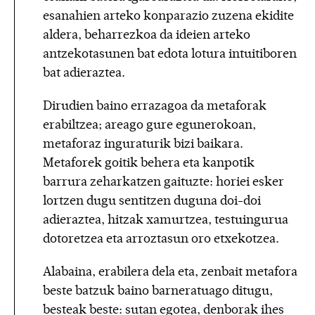
esanahien arteko konparazio zuzena ekidite
aldera, beharrezkoa da ideien arteko
antzekotasunen bat edota lotura intuitiboren
bat adieraztea.
Dirudien baino errazagoa da metaforak
erabiltzea; areago gure egunerokoan,
metaforaz inguraturik bizi baikara.
Metaforek goitik behera eta kanpotik
barrura zeharkatzen gaituzte: horiei esker
lortzen dugu sentitzen duguna doi-doi
adieraztea, hitzak xamurtzea, testuingurua
dotoretzea eta arroztasun oro etxekotzea.
Alabaina, erabilera dela eta, zenbait metafora
beste batzuk baino barneratuago ditugu,
besteak beste: sutan egotea, denborak ihes