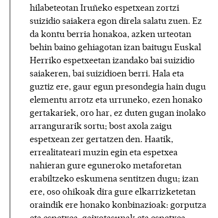
hilabeteotan Iruñeko espetxean zortzi
suizidio saiakera egon direla salatu zuen. Ez
da kontu berria honakoa, azken urteotan
behin baino gehiagotan izan baitugu Euskal
Herriko espetxeetan izandako bai suizidio
saiakeren, bai suizidioen berri. Hala eta
guztiz ere, gaur egun presondegia hain dugu
elementu arrotz eta urruneko, ezen honako
gertakariek, oro har, ez duten gugan inolako
arrangurarik sortu; bost axola zaigu
espetxean zer gertatzen den. Haatik,
errealitateari muzin egin eta espetxea
nahieran gure eguneroko metaforetan
erabiltzeko eskumena sentitzen dugu; izan
ere, oso ohikoak dira gure elkarrizketetan
oraindik ere honako konbinazioak: gorputza