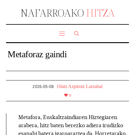
NAFARROAKO
HITZA
Metaforaz gaindi
Olatz Azpirotz Larzabal
2026-05-08
0
Metafora, Euskaltzaindiaren Hiztegiaren
arabera, hitz baten berezko adiera irudizko
esanahi batera igaroaraztea da. Horretarako,