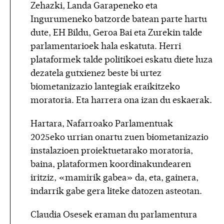
Zehazki, Landa Garapeneko eta
Ingurumeneko batzorde batean parte hartu
dute, EH Bildu, Geroa Bai eta Zurekin talde
parlamentarioek hala eskatuta. Herri
plataformek talde politikoei eskatu diete luza
dezatela gutxienez beste bi urtez
biometanizazio lantegiak eraikitzeko
moratoria. Eta harrera ona izan du eskaerak.
Hartara, Nafarroako Parlamentuak
2025eko urrian onartu zuen biometanizazio
instalazioen proiektuetarako moratoria,
baina, plataformen koordinakundearen
iritziz, «mamirik gabea» da, eta, gainera,
indarrik gabe gera liteke datozen asteotan.
Claudia Osesek eraman du parlamentura