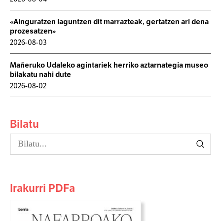
«Ainguratzen laguntzen dit marrazteak, gertatzen ari dena
prozesatzen»
2026-08-03
Mañeruko Udaleko agintariek herriko aztarnategia museo
bilakatu nahi dute
2026-08-02
Bilatu
Irakurri PDFa