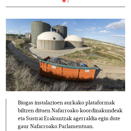
0
Biogas instalazioen aurkako plataformak
biltzen dituen Nafarroako koordinakundeak
eta Sustrai Erakuntzak agerraldia egin dute
gaur Nafarroako Parlamentuan.