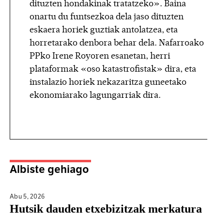
dituzten hondakinak tratatzeko». Baina
onartu du funtsezkoa dela jaso dituzten
eskaera horiek guztiak antolatzea, eta
horretarako denbora behar dela. Nafarroako
PPko Irene Royoren esanetan, herri
plataformak «oso katastrofistak» dira, eta
instalazio horiek nekazaritza guneetako
ekonomiarako lagungarriak dira.
Albiste gehiago
Abu 5,
2026
Hutsik dauden etxebizitzak merkatura