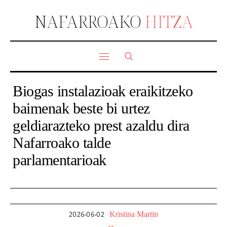
NAFARROAKO
HITZA
Biogas instalazioak eraikitzeko
baimenak beste bi urtez
geldiarazteko prest azaldu dira
Nafarroako talde
parlamentarioak
Kristina Martin
2026-06-02