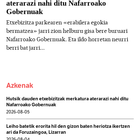
aterarazi nahi ditu Nafarroako
Gobernuak
Etxebizitza parkearen «erabilera egokia
bermatzea» jarri zion helburu gisa bere buruari
Nafarroako Gobernuak. Eta ildo horretan neurri
berri bat jarri...
Azkenak
Hutsik dauden etxebizitzak merkatura aterarazi nahi ditu
Nafarroako Gobernuak
2026-08-05
Leiho batetik erorita hil den gizon baten heriotza ikertzen
ari da Foruzaingoa, Lizarran
2026-08-04