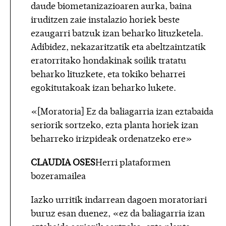
daude biometanizazioaren aurka, baina
iruditzen zaie instalazio horiek beste
ezaugarri batzuk izan beharko lituzketela.
Adibidez, nekazaritzatik eta abeltzaintzatik
eratorritako hondakinak soilik tratatu
beharko lituzkete, eta tokiko beharrei
egokitutakoak izan beharko lukete.
«[Moratoria] Ez da baliagarria izan eztabaida
seriorik sortzeko, ezta planta horiek izan
beharreko irizpideak ordenatzeko ere»
CLAUDIA OSES
Herri plataformen
bozeramailea
Iazko urritik indarrean dagoen moratoriari
buruz esan duenez, «ez da baliagarria izan