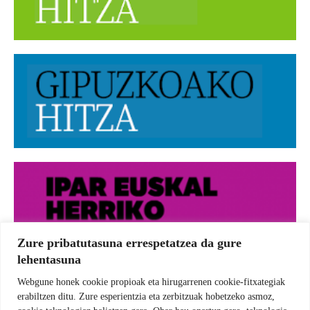
Zure pribatutasuna errespetatzea da gure
lehentasuna
Webgune honek cookie propioak eta hirugarrenen cookie-fitxategiak
erabiltzen ditu. Zure esperientzia eta zerbitzuak hobetzeko asmoz,