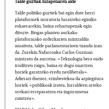
Talde guztiak luzapenaren alde
Talde politiko guztiek bat egin dute herri
plataformek moratoria luzatzeko eginiko
eskaerarekin, baina zehaztapenak egin
dituzte. Biogas planten aurkako
plataformako ordezkarien mintzaldia
amaituta, talde parlamentarioen txanda izan
da. Zurekin Nafarroako Carlos Guzman
mintzatu da aurrena: «Teknologia bera ondo
iruditzen zaigu, baina ez dugu onartzen
horiek garatzeko eredu neoliberala».
Adierazi duenez, ezinbestekoa da azpiegitura
horiek «publikoak izatea, lurraldeen arteko
orekari erreparatzea eta ingurumena
zaintzea».