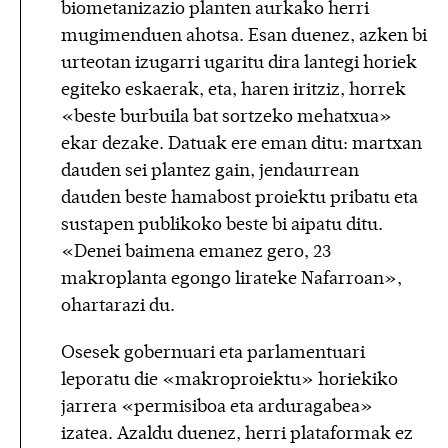
biometanizazio planten aurkako herri
mugimenduen ahotsa. Esan duenez, azken bi
urteotan izugarri ugaritu dira lantegi horiek
egiteko eskaerak, eta, haren iritziz, horrek
«beste burbuila bat sortzeko mehatxua»
ekar dezake. Datuak ere eman ditu: martxan
dauden sei plantez gain, jendaurrean
dauden beste hamabost proiektu pribatu eta
sustapen publikoko beste bi aipatu ditu.
«Denei baimena emanez gero, 23
makroplanta egongo lirateke Nafarroan»,
ohartarazi du.
Osesek gobernuari eta parlamentuari
leporatu die «makroproiektu» horiekiko
jarrera «permisiboa eta arduragabea»
izatea. Azaldu duenez, herri plataformak ez