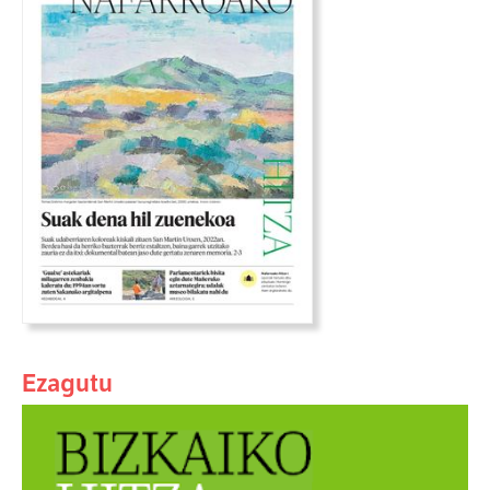
Ezagutu