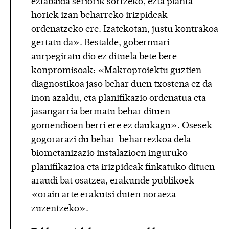
eztabaida seriorik sortzeko, ezta planta
horiek izan beharreko irizpideak
ordenatzeko ere. Izatekotan, justu kontrakoa
gertatu da». Bestalde, gobernuari
aurpegiratu dio ez dituela bete bere
konpromisoak: «Makroproiektu guztien
diagnostikoa jaso behar duen txostena ez da
inon azaldu, eta planifikazio ordenatua eta
jasangarria bermatu behar dituen
gomendioen berri ere ez daukagu». Osesek
gogorarazi du behar-beharrezkoa dela
biometanizazio instalazioen inguruko
planifikazioa eta irizpideak finkatuko dituen
araudi bat osatzea, erakunde publikoek
«orain arte erakutsi duten noraeza
zuzentzeko».