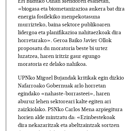
EH Bilduko Oihan Mendoren esanetan,
«biogasa eta biometanizazioa aukera bat dira
energia fosilekiko menpekotasuna
murrizteko, baina sektore publikoaren
lidergoa eta planifikazioa nahitaezkoak dira
horretarako». Geroa Baiko Javier Ollok
proposatu du moratoria beste bi urtez
luzatzea, haren iritziz gaur egungo
moratoria ez delako nahikoa.
UPNko Miguel Bujandak kritikak egin dizkio
Nafarroako Gobernuak arlo horretan
egindako «nahaste-borrasteei», haren
aburuz lehen sektoreari kalte egiten ari
zaizkiolako. PSNko Carlos Mena azpiegitura
horien alde mintzatu da: «Ezinbestekoak
dira nekazaritzak eta abeltzaintzak sortzen