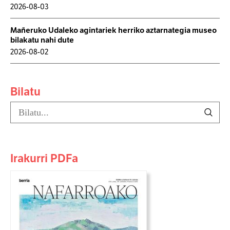
2026-08-03
Mañeruko Udaleko agintariek herriko aztarnategia museo
bilakatu nahi dute
2026-08-02
Bilatu
Irakurri PDFa