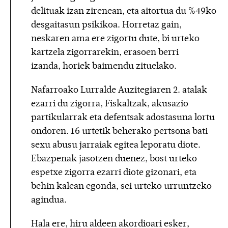
delituak izan zirenean, eta aitortua du %49ko
desgaitasun psikikoa. Horretaz gain,
neskaren ama ere zigortu dute, bi urteko
kartzela zigorrarekin, erasoen berri
izanda, horiek baimendu zituelako.
Nafarroako Lurralde Auzitegiaren 2. atalak
ezarri du zigorra, Fiskaltzak, akusazio
partikularrak eta defentsak adostasuna lortu
ondoren. 16 urtetik beherako pertsona bati
sexu abusu jarraiak egitea leporatu diote.
Ebazpenak jasotzen duenez, bost urteko
espetxe zigorra ezarri diote gizonari, eta
behin kalean egonda, sei urteko urruntzeko
agindua.
Hala ere, hiru aldeen akordioari esker,