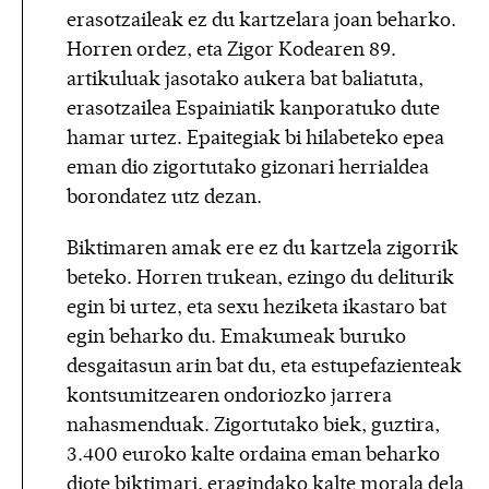
erasotzaileak ez du kartzelara joan beharko.
Horren ordez, eta Zigor Kodearen 89.
artikuluak jasotako aukera bat baliatuta,
erasotzailea Espainiatik kanporatuko dute
hamar urtez. Epaitegiak bi hilabeteko epea
eman dio zigortutako gizonari herrialdea
borondatez utz dezan.
Biktimaren amak ere ez du kartzela zigorrik
beteko. Horren trukean, ezingo du deliturik
egin bi urtez, eta sexu heziketa ikastaro bat
egin beharko du. Emakumeak buruko
desgaitasun arin bat du, eta estupefazienteak
kontsumitzearen ondoriozko jarrera
nahasmenduak. Zigortutako biek, guztira,
3.400 euroko kalte ordaina eman beharko
diote biktimari, eragindako kalte morala dela