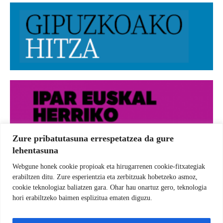
Zure pribatutasuna errespetatzea da gure
lehentasuna
Webgune honek cookie propioak eta hirugarrenen cookie-fitxategiak
erabiltzen ditu. Zure esperientzia eta zerbitzuak hobetzeko asmoz,
cookie teknologiaz baliatzen gara. Ohar hau onartuz gero, teknologia
hori erabiltzeko baimen esplizitua ematen diguzu.