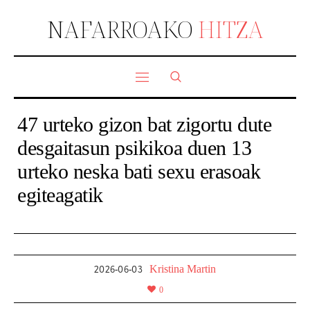
NAFARROAKO
HITZA
47 urteko gizon bat zigortu dute
desgaitasun psikikoa duen 13
urteko neska bati sexu erasoak
egiteagatik
Kristina Martin
2026-06-03
0