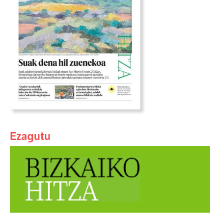
Ezagutu