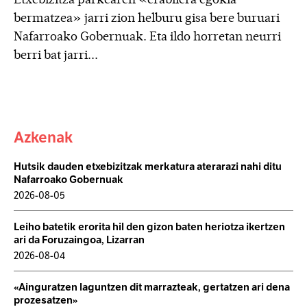
bermatzea» jarri zion helburu gisa bere buruari
Nafarroako Gobernuak. Eta ildo horretan neurri
berri bat jarri...
Azkenak
Hutsik dauden etxebizitzak merkatura aterarazi nahi ditu
Nafarroako Gobernuak
2026-08-05
Leiho batetik erorita hil den gizon baten heriotza ikertzen
ari da Foruzaingoa, Lizarran
2026-08-04
«Ainguratzen laguntzen dit marrazteak, gertatzen ari dena
prozesatzen»