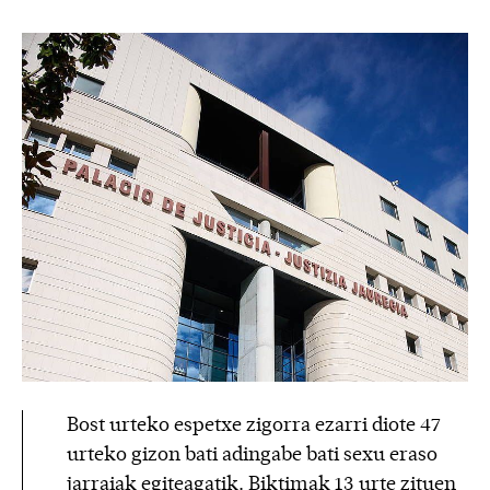
Bost urteko espetxe zigorra ezarri diote 47
urteko gizon bati adingabe bati sexu eraso
jarraiak egiteagatik. Biktimak 13 urte zituen