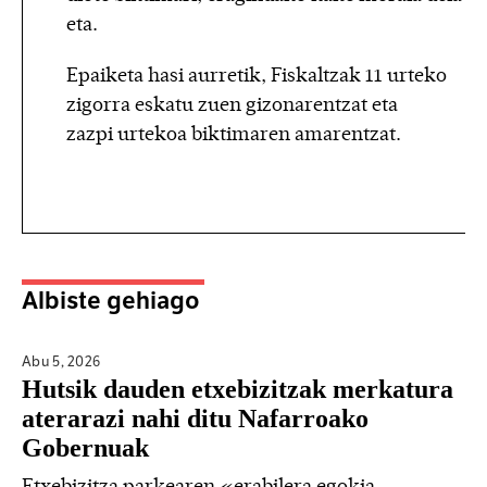
eta.
Epaiketa hasi aurretik, Fiskaltzak 11 urteko
zigorra eskatu zuen gizonarentzat eta
zazpi urtekoa biktimaren amarentzat.
Albiste gehiago
Abu 5,
2026
Hutsik dauden etxebizitzak merkatura
aterarazi nahi ditu Nafarroako
Gobernuak
Etxebizitza parkearen «erabilera egokia