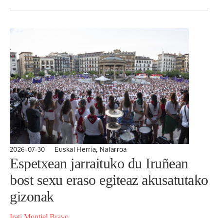
sozialetan salatu duenez, Iruñeko Udaltzaingoak
Muskerra...
,
2026-07-30
Euskal Herria
Nafarroa
Espetxean jarraituko du Iruñean
bost sexu eraso egiteaz akusatutako
gizonak
Irati Montiel Bravo