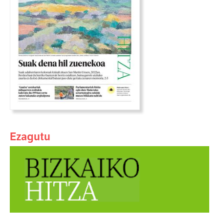
Ezagutu