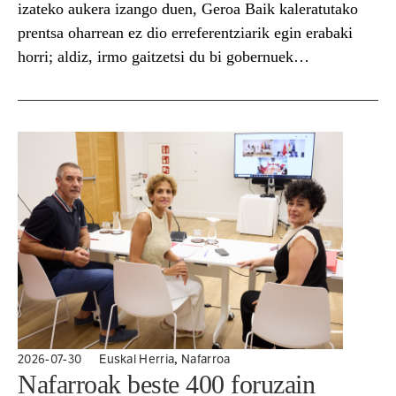
izateko aukera izango duen, Geroa Baik kaleratutako
prentsa oharrean ez dio erreferentziarik egin erabaki
horri; aldiz, irmo gaitzetsi du bi gobernuek
adostutako beste kontu nagusia: larrialdi zerbitzuak
kudeatzeko sistema berria. [articles:2161890]
Koalizioak argudiatzen du de facto eskumenetan
«amore...
,
2026-07-30
Euskal Herria
Nafarroa
Nafarroak beste 400 foruzain