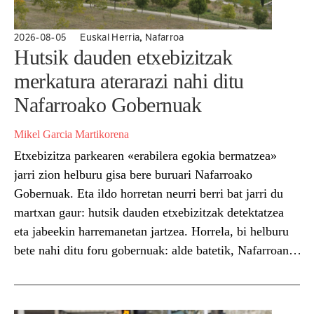
,
2026-08-05
Euskal Herria
Nafarroa
Hutsik dauden etxebizitzak
merkatura aterarazi nahi ditu
Nafarroako Gobernuak
Mikel Garcia Martikorena
Etxebizitza parkearen «erabilera egokia bermatzea»
jarri zion helburu gisa bere buruari Nafarroako
Gobernuak. Eta ildo horretan neurri berri bat jarri du
martxan gaur: hutsik dauden etxebizitzak detektatzea
eta jabeekin harremanetan jartzea. Horrela, bi helburu
bete nahi ditu foru gobernuak: alde batetik, Nafarroan
dauden etxebizitza hutsen erregistro ahalik eta
eguneratuena izatea; eta, bestetik, jabeei etxebizitza
horiek...