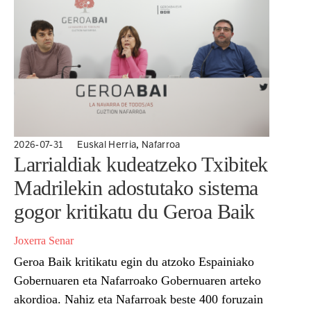
,
2026-07-31
Euskal Herria
Nafarroa
Larrialdiak kudeatzeko Txibitek
Madrilekin adostutako sistema
gogor kritikatu du Geroa Baik
Joxerra Senar
Geroa Baik kritikatu egin du atzoko Espainiako
Gobernuaren eta Nafarroako Gobernuaren arteko
akordioa. Nahiz eta Nafarroak beste 400 foruzain