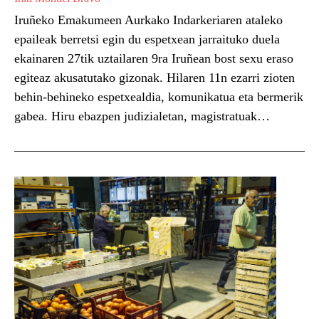
Iruñeko Emakumeen Aurkako Indarkeriaren ataleko
epaileak berretsi egin du espetxean jarraituko duela
ekainaren 27tik uztailaren 9ra Iruñean bost sexu eraso
egiteaz akusatutako gizonak. Hilaren 11n ezarri zioten
behin-behineko espetxealdia, komunikatua eta bermerik
gabea. Hiru ebazpen judizialetan, magistratuak
nabarmendu du auzipetuak sexu askatasunaren aurka
egindako erasoak «oso larriak eta bortitzak» izan zirela.
Gainera, epaileak azaldu du...