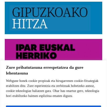
Zure pribatutasuna errespetatzea da gure
lehentasuna
Webgune honek cookie propioak eta hirugarrenen cookie-fitxategiak
erabiltzen ditu. Zure esperientzia eta zerbitzuak hobetzeko asmoz,
cookie teknologiaz baliatzen gara. Ohar hau onartuz gero, teknologia
hori erabiltzeko baimen esplizitua ematen diguzu.