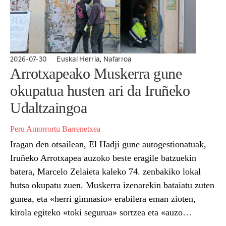
,
2026-07-30
Euskal Herria
Nafarroa
Arrotxapeako Muskerra gune
okupatua husten ari da Iruñeko
Udaltzaingoa
Peru Amorrortu Barrenetxea
Iragan den otsailean, El Hadji gune autogestionatuak,
Iruñeko Arrotxapea auzoko beste eragile batzuekin
batera, Marcelo Zelaieta kaleko 74. zenbakiko lokal
hutsa okupatu zuen. Muskerra izenarekin bataiatu zuten
gunea, eta «herri gimnasio» erabilera eman zioten,
kirola egiteko «toki segurua» sortzea eta «auzo
boterea» saretzea helburu. Alta, El Hadjik berak sare