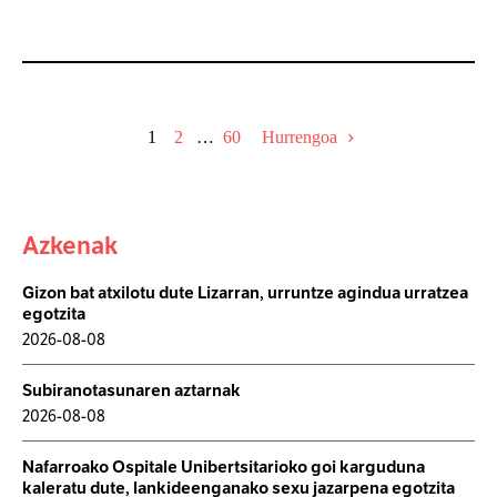
egiteko; horietatik %70 emakumeak izan ziren...
1
2
…
60
Hurrengoa
Azkenak
Gizon bat atxilotu dute Lizarran, urruntze agindua urratzea
egotzita
2026-08-08
Subiranotasunaren aztarnak
2026-08-08
Nafarroako Ospitale Unibertsitarioko goi karguduna
kaleratu dute, lankideenganako sexu jazarpena egotzita