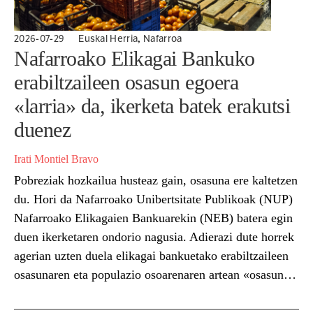
,
2026-07-29
Euskal Herria
Nafarroa
Nafarroako Elikagai Bankuko
erabiltzaileen osasun egoera
«larria» da, ikerketa batek erakutsi
duenez
Irati Montiel Bravo
Pobreziak hozkailua husteaz gain, osasuna ere kaltetzen
du. Hori da Nafarroako Unibertsitate Publikoak (NUP)
Nafarroako Elikagaien Bankuarekin (NEB) batera egin
duen ikerketaren ondorio nagusia. Adierazi dute horrek
agerian uzten duela elikagai bankuetako erabiltzaileen
osasunaren eta populazio osoarenaren artean «osasun
arrakala handia» dagoela. Nafarroako Elikagaien
Bankuko 350 erabiltzaile elkarrizketatu dituzte ikerketa