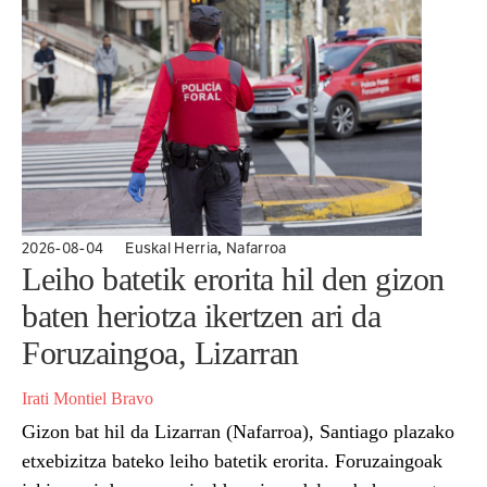
,
2026-08-04
Euskal Herria
Nafarroa
Leiho batetik erorita hil den gizon
baten heriotza ikertzen ari da
Foruzaingoa, Lizarran
Irati Montiel Bravo
Gizon bat hil da Lizarran (Nafarroa), Santiago plazako
etxebizitza bateko leiho batetik erorita. Foruzaingoak