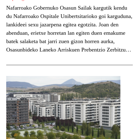
Nafarroako Gobernuko Osasun Sailak kargutik kendu
du Nafarroako Ospitale Unibertsitarioko goi karguduna,
lankideei sexu jazarpena egitea egotzita. Joan den
abenduan, erietxe horretan lan egiten duen emakume
batek salaketa bat jarri zuen gizon horren aurka,
Osasunbideko Laneko Arriskuen Prebentzio Zerbitzuan.
Horren ostean, ikerketa batzorde bat abiatu zuten, eta
horrek ondorioztatu zuen gertakariak delitu izan
zitezkeela. Kasua...