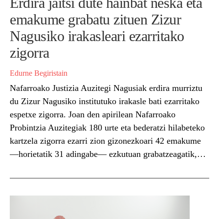
Erdira jaitsi dute hainbat neska eta
emakume grabatu zituen Zizur
Nagusiko irakasleari ezarritako
zigorra
Edurne Begiristain
Nafarroako Justizia Auzitegi Nagusiak erdira murriztu
du Zizur Nagusiko institutuko irakasle bati ezarritako
espetxe zigorra. Joan den apirilean Nafarroako
Probintzia Auzitegiak 180 urte eta bederatzi hilabeteko
kartzela zigorra ezarri zion gizonezkoari 42 emakume
—horietatik 31 adingabe— ezkutuan grabatzeagatik,
baina orain 90 urte, lau hilabete eta hamabost egunera
jaitsi du zigorra. Hala ere, gehienez zazpi urte eta...