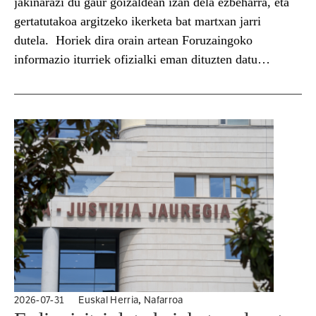
jakinarazi du gaur goizaldean izan dela ezbeharra, eta
gertatutakoa argitzeko ikerketa bat martxan jarri
dutela. Horiek dira orain artean Foruzaingoko
informazio iturriek ofizialki eman dituzten datu
bakarrak. Hainbat hedabidek azaldu dute Nafarroako
SOS Deiek Lizarrako Udaltzaingoari dei bat egin ziola
jakinarazteko...
,
2026-07-31
Euskal Herria
Nafarroa