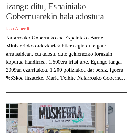
izango ditu, Espainiako
Gobernuarekin hala adostuta
Iosu Alberdi
Nafarroako Gobernuko eta Espainiako Barne
Ministerioko ordezkariek bilera egin dute gaur
arratsaldean, eta adostu dute gehienezko foruzain
kopurua handitzea, 1.600era iritsi arte. Egungo langa,
2009an ezarritakoa, 1.200 poliziakoa da; beraz, igoera
%33koa litzateke. Maria Txibite Nafarroako Gobernuko
presidenteak eman du erabakiaren berri, Fernando
Grande-Marlaska Espainiako Barne ministroarekin
bildu ostean. Bi gobernuen arteko Segurtasun
Batzordea bildu...