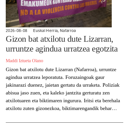
,
2026-08-08
Euskal Herria
Nafarroa
Gizon bat atxilotu dute Lizarran,
urruntze agindua urratzea egotzita
Maddi Iztueta Olano
Gizon bat atxilotu dute Lizarran (Nafarroa), urruntze
agindua urratzea leporatuta. Foruzaingoak gaur
jakinarazi duenez, jaietan gertatu da urraketa. Poliziak
abisua jaso zuen, eta kaleko jantzita gerturatu zen
atxilotuaren eta biktimaren ingurura. Iritsi eta berehala
atxilotu zuten gizonezkoa, biktimarengandik behar
baino gertuago zegoela ikusita. Foruzaingoak
nabarmendu du halako protokoloak «ezinbestekoak»