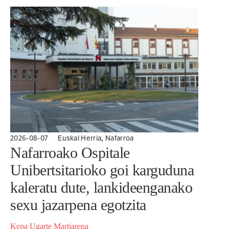
direla indarkeria matxistarekin lotutako kasuen
jarraipena...
,
2026-08-07
Euskal Herria
Nafarroa
Nafarroako Ospitale
Unibertsitarioko goi karguduna
kaleratu dute, lankideenganako
sexu jazarpena egotzita
Kepa Ugarte Martiarena