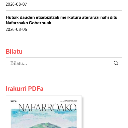
2026-08-07
Hutsik dauden etxebizitzak merkatura aterarazi nahi ditu
Nafarroako Gobernuak
2026-08-05
Bilatu
Irakurri PDFa