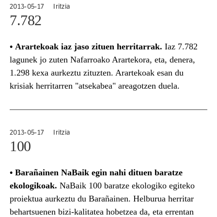
2013-05-17
Iritzia
7.782
•
Arartekoak iaz jaso zituen herritarrak.
Iaz 7.782
lagunek jo zuten Nafarroako Arartekora, eta, denera,
1.298 kexa aurkeztu zituzten. Arartekoak esan du
krisiak herritarren "atsekabea" areagotzen duela.
2013-05-17
Iritzia
100
•
Barañainen NaBaik egin nahi dituen baratze
ekologikoak.
NaBaik 100 baratze ekologiko egiteko
proiektua aurkeztu du Barañainen. Helburua herritar
behartsuenen bizi-kalitatea hobetzea da, eta errentan