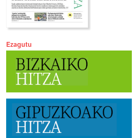
Ezagutu