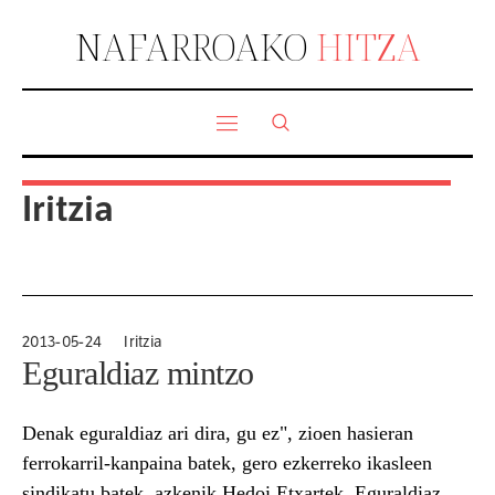
NAFARROAKO
HITZA
Iritzia
2013-05-24
Iritzia
Eguraldiaz mintzo
Denak eguraldiaz ari dira, gu ez", zioen hasieran
ferrokarril-kanpaina batek, gero ezkerreko ikasleen
sindikatu batek, azkenik Hedoi Etxartek. Eguraldiaz