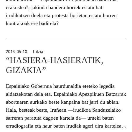
erakustea?, jakinda bandera horrek estatu bat
irudikatzen duela eta protesta horietan estatu horren
kontrakoak ere badirela?
2013-05-10
Iritzia
“HASIERA-HASIERATIK,
GIZAKIA”
Espainiako Gobernua haurdunaldia eteteko legedia
aldatzekotan dela eta, Espainiako Apezpikuen Batzarrak
abortuaren aurkako beste kanpaina bat jarri du abian.
Hala, besteak beste, Iruñean —irudikoa Sanduzelaiko
sarreran paratuta dagoen kartela da— umeki baten
erradiografia eta haur baten irudiak ageri dira kartelean.