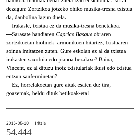
nahikoa, mamiak behar zuela izan euskalduna. Jarrai
dezagun: Zortzikoa jotzeko ohiko musika-tresna txistua
da, danbolina lagun duela.
—Irakasle, txistua ez da musika-tresna benetakoa.
—Sarasate handiaren
Caprice Basque
obraren
zortzikoetan biolinek, armonikoen bitartez, txistuaren
soinua imitatzen zuten. Gure eskolan ez al da txistua
irakasten saxofoia edo pianoa bezalaxe? Baina,
Vincent, ez al dituzu inoiz txistulariak ikusi edo txistua
entzun sanferminetan?
—Ez, horrelakoetan gure aitak esaten du: tira,
goazemak, heldu dituk betikoak-eta!
2013-05-10
Iritzia
54.444