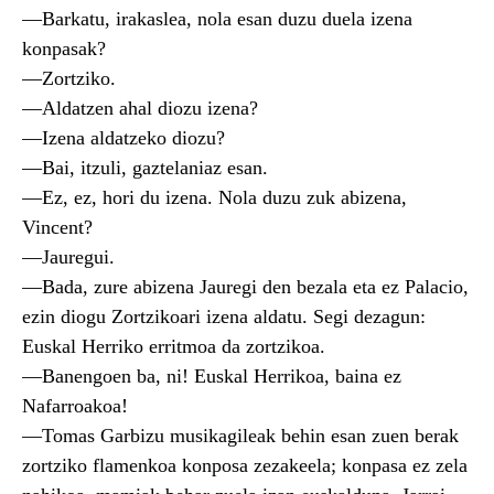
—Barkatu, irakaslea, nola esan duzu duela izena
konpasak?
—Zortziko.
—Aldatzen ahal diozu izena?
—Izena aldatzeko diozu?
—Bai, itzuli, gaztelaniaz esan.
—Ez, ez, hori du izena. Nola duzu zuk abizena,
Vincent?
—Jauregui.
—Bada, zure abizena Jauregi den bezala eta ez Palacio,
ezin diogu Zortzikoari izena aldatu. Segi dezagun:
Euskal Herriko erritmoa da zortzikoa.
—Banengoen ba, ni! Euskal Herrikoa, baina ez
Nafarroakoa!
—Tomas Garbizu musikagileak behin esan zuen berak
zortziko flamenkoa konposa zezakeela; konpasa ez zela