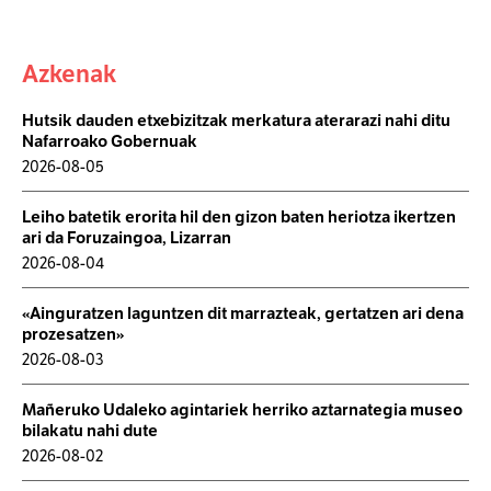
Azkenak
Hutsik dauden etxebizitzak merkatura aterarazi nahi ditu
Nafarroako Gobernuak
2026-08-05
Leiho batetik erorita hil den gizon baten heriotza ikertzen
ari da Foruzaingoa, Lizarran
2026-08-04
«Ainguratzen laguntzen dit marrazteak, gertatzen ari dena
prozesatzen»
2026-08-03
Mañeruko Udaleko agintariek herriko aztarnategia museo
bilakatu nahi dute
2026-08-02