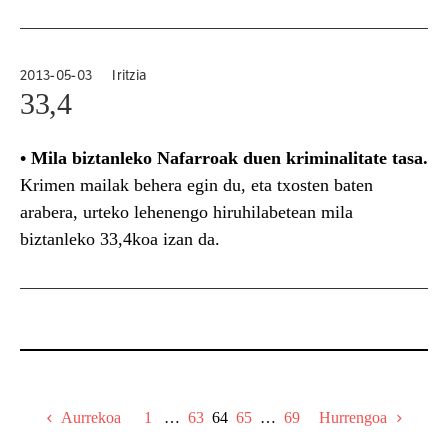
Gaztelaniaz dago, eta "Ni naiz, gizakia hasieratik" leloa
irakur daiteke; abortua haur baten erailketarekin lotzen
dute batzarreko kideek.
2013-05-03
Iritzia
33,4
•
Mila biztanleko Nafarroak duen kriminalitate tasa.
Krimen mailak behera egin du, eta txosten baten
arabera, urteko lehenengo hiruhilabetean mila
biztanleko 33,4koa izan da.
Aurrekoa
1
…
63
64
65
…
69
Hurrengoa