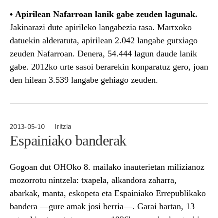
•
Apirilean Nafarroan lanik gabe zeuden lagunak.
Jakinarazi dute apirileko langabezia tasa. Martxoko
datuekin alderatuta, apirilean 2.042 langabe gutxiago
zeuden Nafarroan. Denera, 54.444 lagun daude lanik
gabe. 2012ko urte sasoi berarekin konparatuz gero, joan
den hilean 3.539 langabe gehiago zeuden.
2013-05-10
Iritzia
Espainiako banderak
Gogoan dut OHOko 8. mailako inauterietan milizianoz
mozorrotu nintzela: txapela, alkandora zaharra,
abarkak, manta, eskopeta eta Espainiako Errepublikako
bandera —gure amak josi berria—. Garai hartan, 13