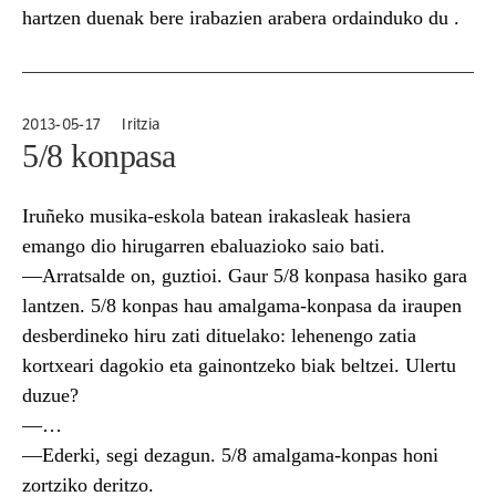
hartzen duenak bere irabazien arabera ordainduko du .
2013-05-17
Iritzia
5/8 konpasa
Iruñeko musika-eskola batean irakasleak hasiera
emango dio hirugarren ebaluazioko saio bati.
—Arratsalde on, guztioi. Gaur 5/8 konpasa hasiko gara
lantzen. 5/8 konpas hau amalgama-konpasa da iraupen
desberdineko hiru zati dituelako: lehenengo zatia
kortxeari dagokio eta gainontzeko biak beltzei. Ulertu
duzue?
—…
—Ederki, segi dezagun. 5/8 amalgama-konpas honi
zortziko deritzo.