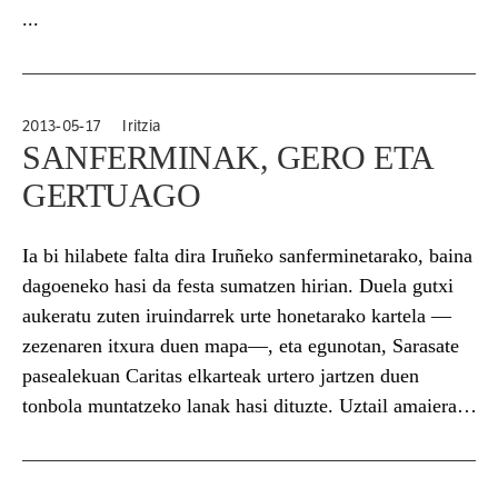
...
2013-05-17
Iritzia
SANFERMINAK, GERO ETA
GERTUAGO
Ia bi hilabete falta dira Iruñeko sanferminetarako, baina
dagoeneko hasi da festa sumatzen hirian. Duela gutxi
aukeratu zuten iruindarrek urte honetarako kartela —
zezenaren itxura duen mapa—, eta egunotan, Sarasate
pasealekuan Caritas elkarteak urtero jartzen duen
tonbola muntatzeko lanak hasi dituzte. Uztail amaiera
arte egonen da tonbola, eta aurki hasiko dira txartelak
saltzen. Izan ere, gero eta gertuago daude Iruñeko San
Fermin jaiak.