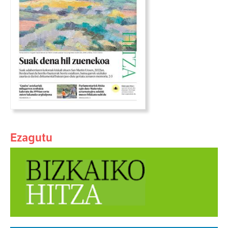
Ezagutu