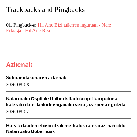
Trackbacks and Pingbacks
Pingback-a:
Hil Arte Bizi tailerren inguruan - Nere
Erkiaga - Hil Arte Bizi
Azkenak
Subiranotasunaren aztarnak
2026-08-08
Nafarroako Ospitale Unibertsitarioko goi karguduna
kaleratu dute, lankideenganako sexu jazarpena egotzita
2026-08-07
Hutsik dauden etxebizitzak merkatura aterarazi nahi ditu
Nafarroako Gobernuak