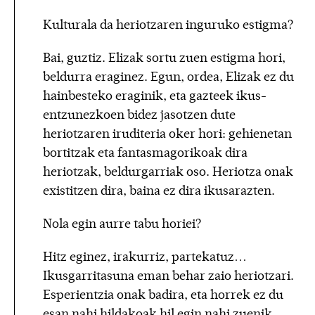
Kulturala da heriotzaren inguruko estigma?
Bai, guztiz. Elizak sortu zuen estigma hori,
beldurra eraginez. Egun, ordea, Elizak ez du
hainbesteko eraginik, eta gazteek ikus-
entzunezkoen bidez jasotzen dute
heriotzaren iruditeria oker hori: gehienetan
bortitzak eta fantasmagorikoak dira
heriotzak, beldurgarriak oso. Heriotza onak
existitzen dira, baina ez dira ikusarazten.
Nola egin aurre tabu horiei?
Hitz eginez, irakurriz, partekatuz…
Ikusgarritasuna eman behar zaio heriotzari.
Esperientzia onak badira, eta horrek ez du
esan nahi hildakoak hil egin nahi zuenik.