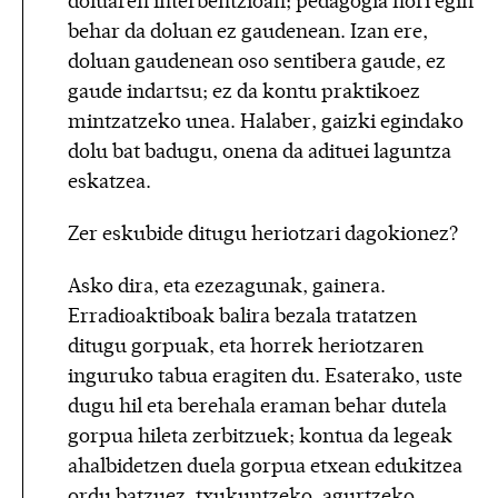
doluaren interbentzioan; pedagogia hori egin
behar da doluan ez gaudenean. Izan ere,
doluan gaudenean oso sentibera gaude, ez
gaude indartsu; ez da kontu praktikoez
mintzatzeko unea. Halaber, gaizki egindako
dolu bat badugu, onena da adituei laguntza
eskatzea.
Zer eskubide ditugu heriotzari dagokionez?
Asko dira, eta ezezagunak, gainera.
Erradioaktiboak balira bezala tratatzen
ditugu gorpuak, eta horrek heriotzaren
inguruko tabua eragiten du. Esaterako, uste
dugu hil eta berehala eraman behar dutela
gorpua hileta zerbitzuek; kontua da legeak
ahalbidetzen duela gorpua etxean edukitzea
ordu batzuez, txukuntzeko, agurtzeko…