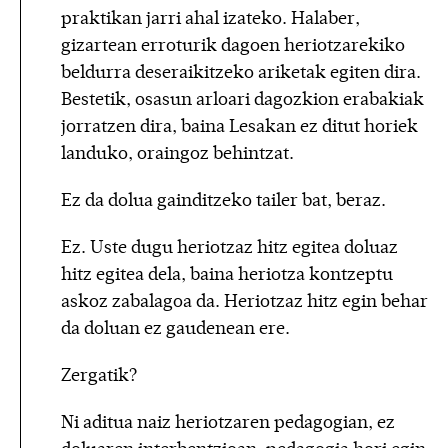
praktikan jarri ahal izateko. Halaber,
gizartean erroturik dagoen heriotzarekiko
beldurra deseraikitzeko ariketak egiten dira.
Bestetik, osasun arloari dagozkion erabakiak
jorratzen dira, baina Lesakan ez ditut horiek
landuko, oraingoz behintzat.
Ez da dolua gainditzeko tailer bat, beraz.
Ez. Uste dugu heriotzaz hitz egitea doluaz
hitz egitea dela, baina heriotza kontzeptu
askoz zabalagoa da. Heriotzaz hitz egin behar
da doluan ez gaudenean ere.
Zergatik?
Ni aditua naiz heriotzaren pedagogian, ez