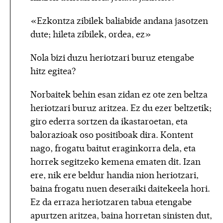
«Ezkontza zibilek baliabide andana jasotzen
dute; hileta zibilek, ordea, ez»
Nola bizi duzu heriotzari buruz etengabe
hitz egitea?
Norbaitek behin esan zidan ez ote zen beltza
heriotzari buruz aritzea. Ez du ezer beltzetik;
giro ederra sortzen da ikastaroetan, eta
balorazioak oso positiboak dira. Kontent
nago, frogatu baitut eraginkorra dela, eta
horrek segitzeko kemena ematen dit. Izan
ere, nik ere beldur handia nion heriotzari,
baina frogatu nuen deseraiki daitekeela hori.
Ez da erraza heriotzaren tabua etengabe
apurtzen aritzea, baina horretan sinisten dut,