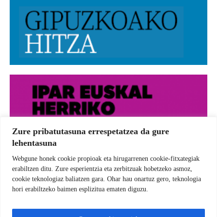
Zure pribatutasuna errespetatzea da gure
lehentasuna
Webgune honek cookie propioak eta hirugarrenen cookie-fitxategiak
erabiltzen ditu. Zure esperientzia eta zerbitzuak hobetzeko asmoz,
cookie teknologiaz baliatzen gara. Ohar hau onartuz gero, teknologia
hori erabiltzeko baimen esplizitua ematen diguzu.