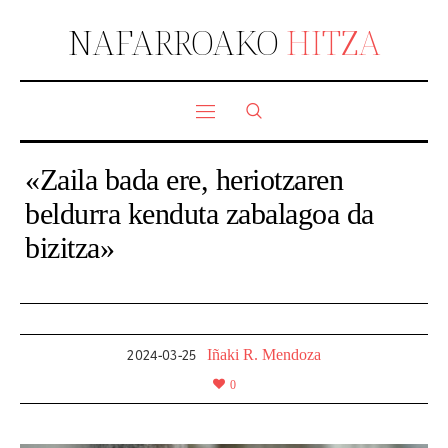
NAFARROAKO
HITZA
«Zaila bada ere, heriotzaren
beldurra kenduta zabalagoa da
bizitza»
Iñaki R. Mendoza
2024-03-25
0