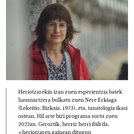
Heriotzarekin izan zuen esperientzia batek
hausnartzera bulkatu zuen Nere Erkiaga
(Lekeitio, Bizkaia, 1973), eta, tanatologia ikasi
ostean, Hil arte bizi programa sortu zuen
2022an. Geroztik, herriz herri ibili da,
«heriotzaren gainean ditugun