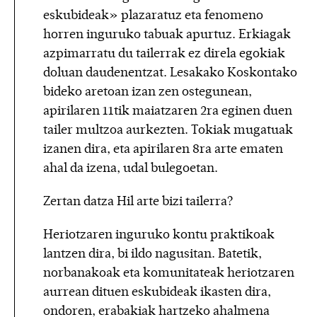
eskubideak» plazaratuz eta fenomeno
horren inguruko tabuak apurtuz. Erkiagak
azpimarratu du tailerrak ez direla egokiak
doluan daudenentzat. Lesakako Koskontako
bideko aretoan izan zen ostegunean,
apirilaren 11tik maiatzaren 2ra eginen duen
tailer multzoa aurkezten. Tokiak mugatuak
izanen dira, eta apirilaren 8ra arte ematen
ahal da izena, udal bulegoetan.
Zertan datza Hil arte bizi tailerra?
Heriotzaren inguruko kontu praktikoak
lantzen dira, bi ildo nagusitan. Batetik,
norbanakoak eta komunitateak heriotzaren
aurrean dituen eskubideak ikasten dira,
ondoren, erabakiak hartzeko ahalmena