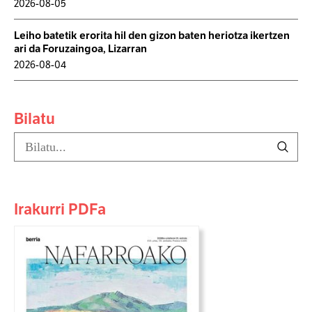
2026-08-05
Leiho batetik erorita hil den gizon baten heriotza ikertzen
ari da Foruzaingoa, Lizarran
2026-08-04
Bilatu
Irakurri PDFa