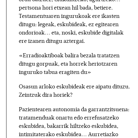
pertsona hori etxean hil bada, betiere.
Testamentuaren ingurukoak ere ikasten
ditugu: legeak, eskubideak, ez egitearen
ondorioak… eta, noski, eskubide digitalak
ere izanen ditugu aztergai.
«Erradioaktiboak balira bezala tratatzen
ditugu gorpuak, eta horrek heriotzaren
inguruko tabua eragiten du»
Osasun arloko eskubideak ere aipatu dituzu.
Zeintzuk dira horiek?
Pazientearen autonomia da garrantzitsuena:
tratamenduak onartu edo errefusatzeko
eskubidea, bakarrik hiltzeko eskubidea,
intimitaterako eskubidea… Aurretiazko