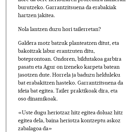
burutzeko. Garrantzitsuena da erabakiak
hartzen jakitea.
Nola lantzen duzu hori tailerretan?
Galdera motz batzuk planteatzen ditut, eta
bakoitzak labur erantzuten ditu,
boteprontoan. Ondoren, bildutakoa garbira
pasatu eta Agur on izeneko karpeta batean
jasotzen dute. Horrela ja baduzu helduleku
bat erabakitzen hasteko. Garrantzitsuena da
ideia bat egitea. Tailer praktikoak dira, eta
oso dinamikoak.
«Uste dugu heriotzaz hitz egitea doluaz hitz
egitea dela, baina heriotza kontzeptu askoz
zabalagoa da»