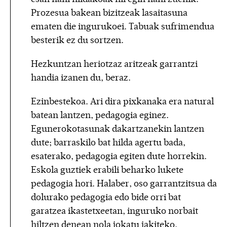
Prozesua bakean bizitzeak lasaitasuna
ematen die ingurukoei. Tabuak sufrimendua
besterik ez du sortzen.
Hezkuntzan heriotzaz aritzeak garrantzi
handia izanen du, beraz.
Ezinbestekoa. Ari dira pixkanaka era natural
batean lantzen, pedagogia eginez.
Egunerokotasunak dakartzanekin lantzen
dute; barraskilo bat hilda agertu bada,
esaterako, pedagogia egiten dute horrekin.
Eskola guztiek erabili beharko lukete
pedagogia hori. Halaber, oso garrantzitsua da
dolurako pedagogia edo bide orri bat
garatzea ikastetxeetan, inguruko norbait
hiltzen denean nola jokatu jakiteko.