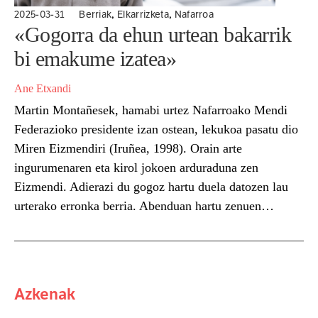
,
,
2025-03-31
Berriak
Elkarrizketa
Nafarroa
«Gogorra da ehun urtean bakarrik
bi emakume izatea»
Ane Etxandi
Martin Montañesek, hamabi urtez Nafarroako Mendi
Federazioko presidente izan ostean, lekukoa pasatu dio
Miren Eizmendiri (Iruñea, 1998). Orain arte
ingurumenaren eta kirol jokoen arduraduna zen
Eizmendi. Adierazi du gogoz hartu duela datozen lau
urterako erronka berria. Abenduan hartu zenuen
Nafarroako Mendi Federazioko presidente kargua.
Hartu diozu neurria karguari, edo ohitzen ari zara
oraindik? Hobetzen ari...
Azkenak