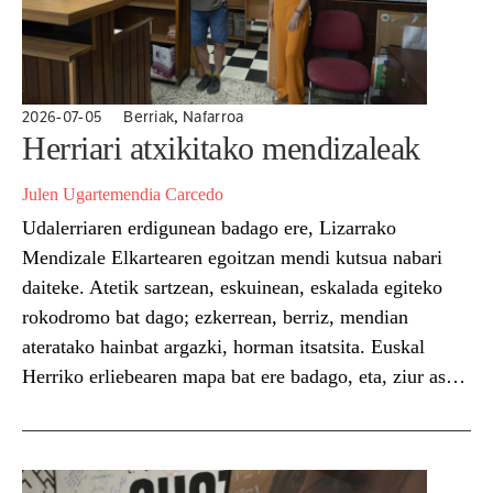
,
2026-07-05
Berriak
Nafarroa
Herriari atxikitako mendizaleak
Julen Ugartemendia Carcedo
Udalerriaren erdigunean badago ere, Lizarrako
Mendizale Elkartearen egoitzan mendi kutsua nabari
daiteke. Atetik sartzean, eskuinean, eskalada egiteko
rokodromo bat dago; ezkerrean, berriz, mendian
ateratako hainbat argazki, horman itsatsita. Euskal
Herriko erliebearen mapa bat ere badago, eta, ziur aski,
mapa horretan ageri diren tontor ugaritan izanak dira
elkarteko hainbat kide. Izan ere, Lizarrako Mendizale
Elkarteak 75...