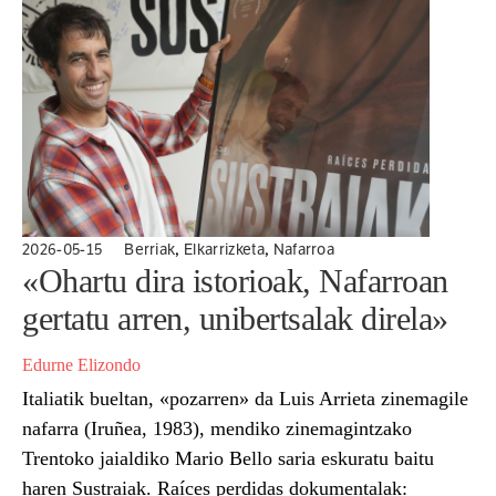
,
,
2026-05-15
Berriak
Elkarrizketa
Nafarroa
«Ohartu dira istorioak, Nafarroan
gertatu arren, unibertsalak direla»
Edurne Elizondo
Italiatik bueltan, «pozarren» da Luis Arrieta zinemagile
nafarra (Iruñea, 1983), mendiko zinemagintzako
Trentoko jaialdiko Mario Bello saria eskuratu baitu
haren Sustraiak. Raíces perdidas dokumentalak: