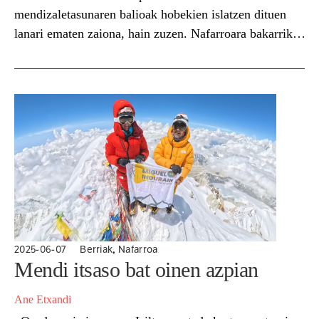
mendizaletasunaren balioak hobekien islatzen dituen
lanari ematen zaiona, hain zuzen. Nafarroara bakarrik
etorri diren gazte migratzaile batzuen istorioa kontatu
du Arrietak, eta nabarmendu eskalada izan dela gazteok
sare bat ehuntzen hasteko tresna nagusia....
,
2025-06-07
Berriak
Nafarroa
Mendi itsaso bat oinen azpian
Ane Etxandi