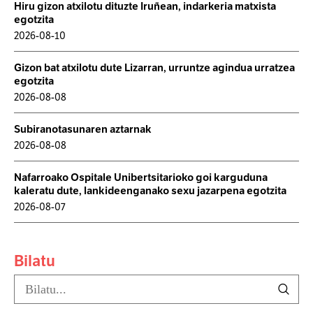
Hiru gizon atxilotu dituzte Iruñean, indarkeria matxista
egotzita
2026-08-10
Gizon bat atxilotu dute Lizarran, urruntze agindua urratzea
egotzita
2026-08-08
Subiranotasunaren aztarnak
2026-08-08
Nafarroako Ospitale Unibertsitarioko goi karguduna
kaleratu dute, lankideenganako sexu jazarpena egotzita
2026-08-07
Bilatu