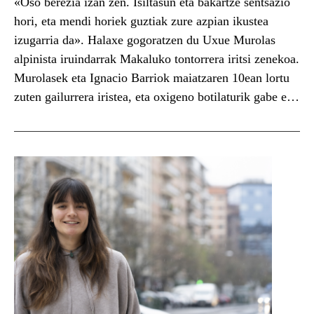
«Oso berezia izan zen. Isiltasun eta bakartze sentsazio
hori, eta mendi horiek guztiak zure azpian ikustea
izugarria da». Halaxe gogoratzen du Uxue Murolas
alpinista iruindarrak Makaluko tontorrera iritsi zenekoa.
Murolasek eta Ignacio Barriok maiatzaren 10ean lortu
zuten gailurrera iristea, eta oxigeno botilaturik gabe eta
xerpen laguntzarik gabe egin zuten ibilbidea. 8.485
metro ditu Makaluk, eta munduko...