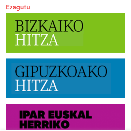
Ezagutu