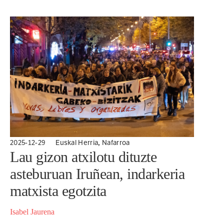
defenditzeko modurik hoberena da legea...
,
2025-12-29
Euskal Herria
Nafarroa
Lau gizon atxilotu dituzte
asteburuan Iruñean, indarkeria
matxista egotzita
Isabel Jaurena