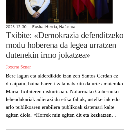
,
2025-12-30
Euskal Herria
Nafarroa
Txibite: «Demokrazia defenditzeko
modu hoberena da legea urratzen
dutenekin irmo jokatzea»
Joxerra Senar
Bere lagun eta alderdikide izan zen Santos Cerdan ez
du aipatu, baina haren itzala nabaritu da urte amaierako
Maria Txibiteren diskurtsoan. Nafarroako Gobernuko
lehendakariak adierazi du etika faltak, ustelkeriak edo
arlo publikoaren erabilera publikoak sistemari kalte
egiten diola. «Horrek min egiten dit eta kezkatzen
nau», aipatu du eta gaineratu: «Demokrazia