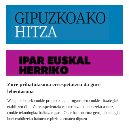
Zure pribatutasuna errespetatzea da gure
lehentasuna
Webgune honek cookie propioak eta hirugarrenen cookie-fitxategiak
erabiltzen ditu. Zure esperientzia eta zerbitzuak hobetzeko asmoz,
cookie teknologiaz baliatzen gara. Ohar hau onartuz gero, teknologia
hori erabiltzeko baimen esplizitua ematen diguzu.