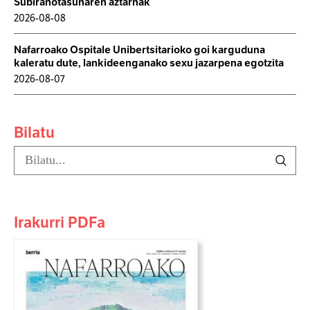
Subiranotasunaren aztarnak
2026-08-08
Nafarroako Ospitale Unibertsitarioko goi karguduna
kaleratu dute, lankideenganako sexu jazarpena egotzita
2026-08-07
Bilatu
Irakurri PDFa