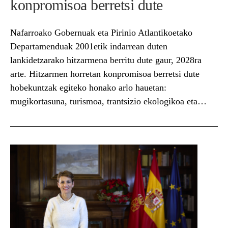
konpromisoa berretsi dute
Nafarroako Gobernuak eta Pirinio Atlantikoetako
Departamenduak 2001etik indarrean duten
lankidetzarako hitzarmena berritu dute gaur, 2028ra
arte. Hitzarmen horretan konpromisoa berretsi dute
hobekuntzak egiteko honako arlo hauetan:
mugikortasuna, turismoa, trantsizio ekologikoa eta
eleaniztasuna. Ana Ollo Nafarroako bigarren
lehendakariordeak eta Jean Jacques Lasserre Pirinio
Atlantikoetako Departamenduaren Kontseiluko
presidenteak parte hartu dute Nafarroako Jauregian izan
den ekitaldi instituzionalean. Esan...