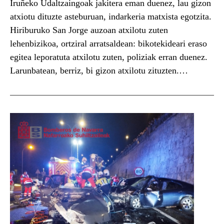
Iruñeko Udaltzaingoak jakitera eman duenez, lau gizon
atxiotu dituzte asteburuan, indarkeria matxista egotzita.
Hiriburuko San Jorge auzoan atxilotu zuten
lehenbizikoa, ortziral arratsaldean: bikotekideari eraso
egitea leporatuta atxilotu zuten, poliziak erran duenez.
Larunbatean, berriz, bi gizon atxilotu zituzten.
Arrotxapean lehenbizikoa: tratu txarren delitua
leporatuta, bikotekideari kalean eraso egiteagatik.
Gauerdian atxilotu zuten bigarrena, hiriaren erdigunean;
sexu eraso...