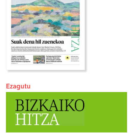
Ezagutu