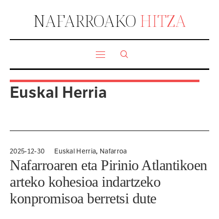
NAFARROAKO
HITZA
Euskal Herria
,
2025-12-30
Euskal Herria
Nafarroa
Nafarroaren eta Pirinio Atlantikoen
arteko kohesioa indartzeko
konpromisoa berretsi dute