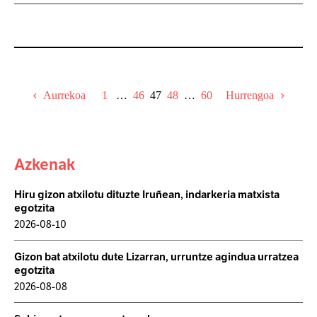
Ospitaleko zaintza intentsiboetako unitatean, zendu zen
arte. Harekin...
Aurrekoa
1
…
46
47
48
…
60
Hurrengoa
Azkenak
Hiru gizon atxilotu dituzte Iruñean, indarkeria matxista
egotzita
2026-08-10
Gizon bat atxilotu dute Lizarran, urruntze agindua urratzea
egotzita
2026-08-08