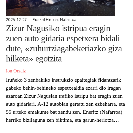
,
2025-12-27
Euskal Herria
Nafarroa
Zizur Nagusiko istripua eragin
zuen auto gidaria espetxera bidali
dute, «zuhurtziagabekeriazko giza
hilketa» egotzita
Ion Orzaiz
Iruñeko 3 zenbakiko instrukzio epaitegiak fidantzarik
gabeko behin-behineko espetxealdia ezarri dio iragan
azaroan Zizur Nagusian trafiko istripu bat eragin zuen
auto gidariari. A-12 autobian gertatu zen ezbeharra, eta
55 urteko emakume bat zendu zen. Eneritz (Nafarroa)
herriko bizilaguna zen biktima, eta garun-heriotza
egoeran izan zen hiru egunez, Nafarroako Unibertsitate